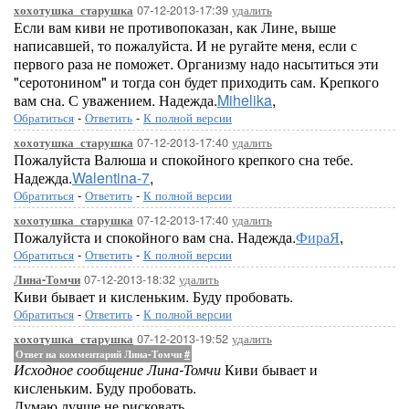
07-12-2013-17:39
удалить
хохотушка_старушка
Если вам киви не противопоказан, как Лине, выше
написавшей, то пожалуйста. И не ругайте меня, если с
первого раза не поможет. Организму надо насытиться эти
"серотонином" и тогда сон будет приходить сам. Крепкого
вам сна. С уважением. Надежда.
Mihelika
,
Обратиться
-
Ответить
-
К полной версии
07-12-2013-17:40
удалить
хохотушка_старушка
Пожалуйста Валюша и спокойного крепкого сна тебе.
Надежда.
Walentina-7
,
Обратиться
-
Ответить
-
К полной версии
07-12-2013-17:40
удалить
хохотушка_старушка
Пожалуйста и спокойного вам сна. Надежда.
ФираЯ
,
Обратиться
-
Ответить
-
К полной версии
07-12-2013-18:32
удалить
Лина-Томчи
Киви бывает и кисленьким. Буду пробовать.
Обратиться
-
Ответить
-
К полной версии
07-12-2013-19:52
удалить
хохотушка_старушка
Ответ на комментарий Лина-Томчи
#
Исходное сообщение Лина-Томчи
Киви бывает и
кисленьким. Буду пробовать.
Думаю лучше не рисковать.