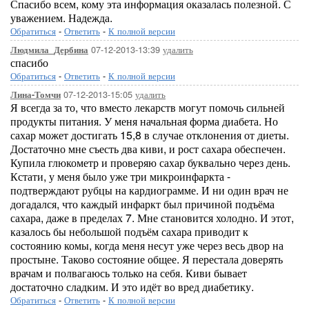
Спасибо всем, кому эта информация оказалась полезной. С
уважением. Надежда.
Обратиться
-
Ответить
-
К полной версии
07-12-2013-13:39
удалить
Людмила_Дербина
спасибо
Обратиться
-
Ответить
-
К полной версии
07-12-2013-15:05
удалить
Лина-Томчи
Я всегда за то, что вместо лекарств могут помочь сильней
продукты питания. У меня начальная форма диабета. Но
сахар может достигать 15,8 в случае отклонения от диеты.
Достаточно мне съесть два киви, и рост сахара обеспечен.
Купила глюкометр и проверяю сахар буквально через день.
Кстати, у меня было уже три микроинфаркта -
подтверждают рубцы на кардиограмме. И ни один врач не
догадался, что каждый инфаркт был причиной подъёма
сахара, даже в пределах 7. Мне становится холодно. И этот,
казалось бы небольшой подъём сахара приводит к
состоянию комы, когда меня несут уже через весь двор на
простыне. Таково состояние общее. Я перестала доверять
врачам и полвагаюсь только на себя. Киви бывает
достаточно сладким. И это идёт во вред диабетику.
Обратиться
-
Ответить
-
К полной версии