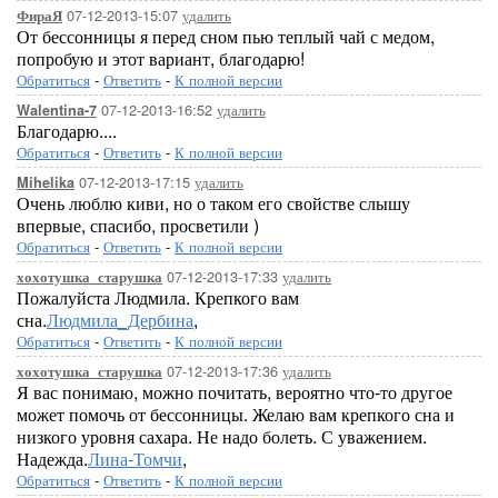
07-12-2013-15:07
удалить
ФираЯ
От бессонницы я перед сном пью теплый чай с медом,
попробую и этот вариант, благодарю!
Обратиться
-
Ответить
-
К полной версии
07-12-2013-16:52
удалить
Walentina-7
Благодарю....
Обратиться
-
Ответить
-
К полной версии
07-12-2013-17:15
удалить
Mihelika
Очень люблю киви, но о таком его свойстве слышу
впервые, спасибо, просветили )
Обратиться
-
Ответить
-
К полной версии
07-12-2013-17:33
удалить
хохотушка_старушка
Пожалуйста Людмила. Крепкого вам
сна.
Людмила_Дербина
,
Обратиться
-
Ответить
-
К полной версии
07-12-2013-17:36
удалить
хохотушка_старушка
Я вас понимаю, можно почитать, вероятно что-то другое
может помочь от бессонницы. Желаю вам крепкого сна и
низкого уровня сахара. Не надо болеть. С уважением.
Надежда.
Лина-Томчи
,
Обратиться
-
Ответить
-
К полной версии