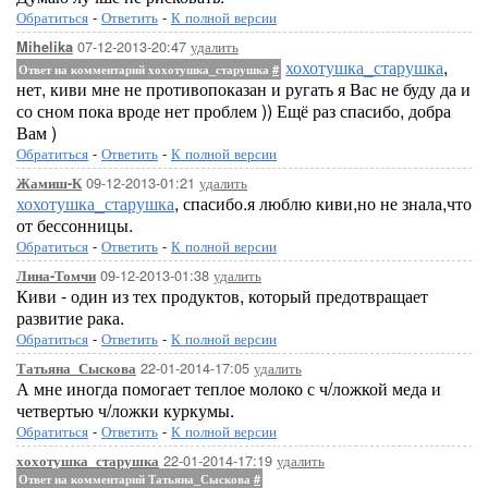
Обратиться
-
Ответить
-
К полной версии
07-12-2013-20:47
удалить
Mihelika
хохотушка_старушка
,
Ответ на комментарий хохотушка_старушка
#
нет, киви мне не противопоказан и ругать я Вас не буду да и
со сном пока вроде нет проблем )) Ещё раз спасибо, добра
Вам )
Обратиться
-
Ответить
-
К полной версии
09-12-2013-01:21
удалить
Жамиш-К
хохотушка_старушка
, спасибо.я люблю киви,но не знала,что
от бессонницы.
Обратиться
-
Ответить
-
К полной версии
09-12-2013-01:38
удалить
Лина-Томчи
Киви - один из тех продуктов, который предотвращает
развитие рака.
Обратиться
-
Ответить
-
К полной версии
22-01-2014-17:05
удалить
Татьяна_Сыскова
А мне иногда помогает теплое молоко с ч/ложкой меда и
четвертью ч/ложки куркумы.
Обратиться
-
Ответить
-
К полной версии
22-01-2014-17:19
удалить
хохотушка_старушка
Ответ на комментарий Татьяна_Сыскова
#