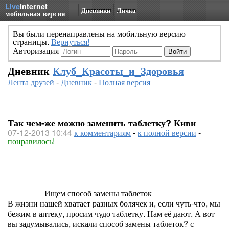
Live
Internet
Дневники
Личка
мобильная версия
Вы были перенаправлены на мобильную версию
страницы.
Вернуться!
Авторизация
Дневник
Клуб_Красоты_и_Здоровья
Лента друзей
-
Дневник
-
Полная версия
Так чем-же можно заменить таблетку? Киви
07-12-2013 10:44
к комментариям
-
к полной версии
-
понравилось!
Ищем способ замены таблеток
В жизни нашей хватает разных болячек и, если чуть-что, мы
бежим в аптеку, просим чудо таблетку. Нам её дают. А вот
вы задумывались, искали способ замены таблеток? с