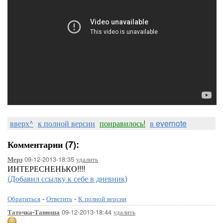
вверх^
к полной версии
понравилось!
в evernote
Комментарии (7):
09-12-2013-18:35
удалить
Мерз
ИНТЕРЕСНЕНЬКО!!!!
(Добавил ссылку к себе в дневник)
Обратиться
-
Ответить
-
К полной версии
09-12-2013-18:44
удалить
Таточка-Танюша