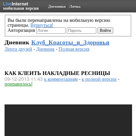
Live
Internet
Дневники
Личка
мобильная версия
Вы были перенаправлены на мобильную версию
страницы.
Вернуться!
Авторизация
Дневник
Клуб_Красоты_и_Здоровья
Лента друзей
-
Дневник
-
Полная версия
КАК КЛЕИТЬ НАКЛАДНЫЕ РЕСНИЦЫ
09-12-2013 11:43
к комментариям
-
к полной версии
-
понравилось!