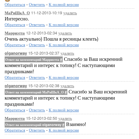
Обратиться
-
Ответить
-
К полной версии
11-12-2013-10:19
удалить
МаРиШкА_О
Интересно.
Обратиться
-
Ответить
-
К полной версии
12-12-2013-02:34
удалить
Марриэтта
Очень актуально) Пошла я ресницы клеить)
Обратиться
-
Ответить
-
К полной версии
15-12-2013-02:37
удалить
olganorway
Спасибо за Ваш искренний
Ответ на комментарий Марриэтта
#
комментарий и интерес к топику! С наступающими
праздниками!
Обратиться
-
Ответить
-
К полной версии
15-12-2013-02:38
удалить
olganorway
Спасибо за Ваш искренний
Ответ на комментарий МаРиШкА_О
#
комментарий и интерес к топику! С наступающими
праздниками!
Обратиться
-
Ответить
-
К полной версии
15-12-2013-02:50
удалить
Марриэтта
Взаимно!
Ответ на комментарий olganorway
#
Обратиться
-
Ответить
-
К полной версии