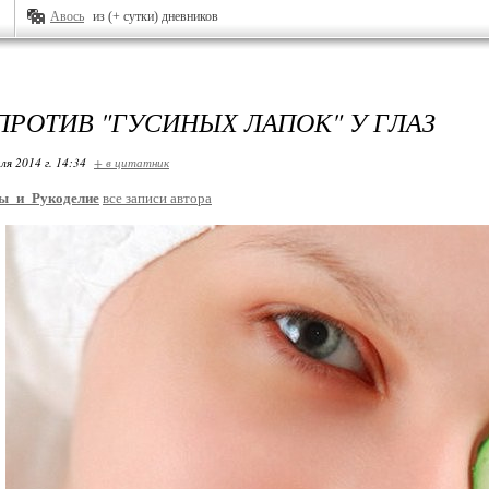
Авось
из (+ сутки) дневников
ПРОТИВ "ГУСИНЫХ ЛАПОК" У ГЛАЗ
ля 2014 г. 14:34
+ в цитатник
ы_и_Рукоделие
все записи автора