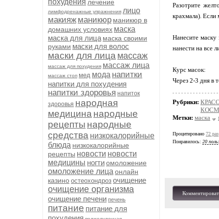
похудения
лечение
Разотрите желт
лицо
лимфодренажные упражнения
крахмала). Если
макияж
маникюр
маникюр в
маска
домашних условиях
маска для лица
Нанесите маску 
маска своими
маски для волос
руками
нанести на все л
маски для лица
массаж
массаж лица
массаж для похудения
Курс масок:
напитки
мода
мед
массаж стоп
Через 2-3 дня в 
напитки для похудения
напитки здоровья
напиток
народная
Рубрики:
КРАСО
здоровья
КОСМЕ
медицина
народные
Метки:
маска
рецепты
народные
средства
Процитировано
72 раз
низкокалорийные
Понравилось:
20 поль
блюда
низкокалорийные
новости
новости
рецепты
медицины
ногти
омоложение
омоложение лица
онлайн
очищение
казино
остеохондроз
очищение организма
Комментироват
очищение печени
печень
питание
питание для
похудения
поджелудочная