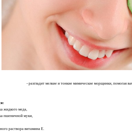
- разгладит мелкие и тонкие мимические морщинки, помогая ва
ся:
ка жидкого меда,
жка пшеничной муки,
яного раствора витамина E.