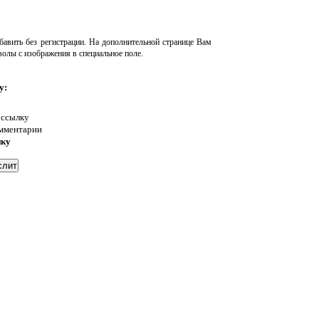
авить без регистрации. На дополнительной странице Вам
волы с изображения в специальное поле.
у:
 ссылку
омментарии
нку