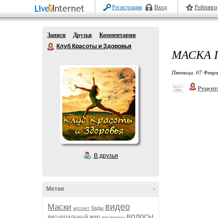
Регистрация
Вход
Рейтинги
Записи
Друзья
Комментарии
Клуб Красоты и Здоровья
МАСКА 
Пятница, 07 Февра
Рецепт
В друзья
Метки
-
видео
Маски
бады
артрит
волосы
висцеральный жир
витамины