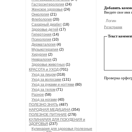
Гастроэнтерология
(24)
Добавить комм
Женское здоровье
(24)
Введите свое имя и
Онкология
(21)
Флебология
(20)
Сахарный диабет
(18)
Регистрация
Здоровье детей
(17)
Гипертония
(14)
Текст коммен
Психология
(10)
Дерматалогия
(4)
Музыкотерапия
(2)
Хирургия
(2)
Невралогия
(2)
Здоровье животных
(1)
КРАСОТА и УХОД
(701)
Уход за лицом
(318)
Проверка орфог
Уход за волосами
(131)
Уход за руками и ногтями
(80)
Уход за телом
(71)
Разное
(58)
Уход за ногами
(40)
ПОЛЕЗНО ЗНАТЬ
(487)
НАРОДНАЯ МЕДИЦИНА
(354)
ПОЛЕЗНОЕ ПИТАНИЕ
(278)
КУЛИНАРИЯ ДЛЯ ПОХУДЕНИЯ и
ЗДОРОВЬЯ
(237)
Кулинария для здоровья (полезные