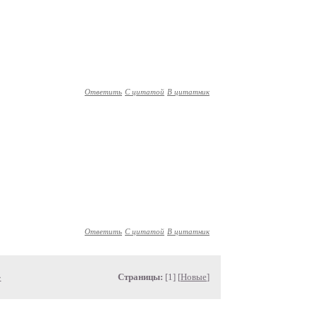
Ответить
С цитатой
В цитатник
Ответить
С цитатой
В цитатник
»
Страницы:
[1] [
Новые
]