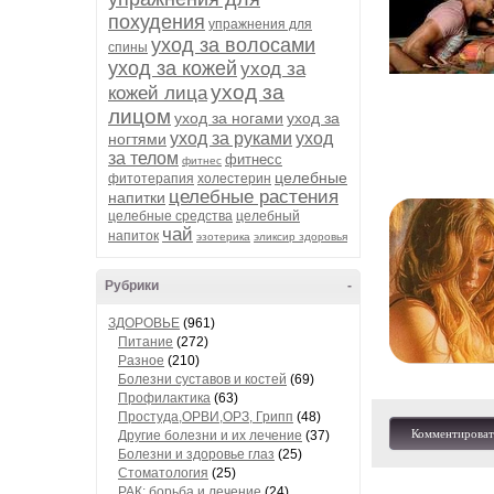
похудения
упражнения для
уход за волосами
спины
уход за кожей
уход за
уход за
кожей лица
лицом
уход за ногами
уход за
уход за руками
уход
ногтями
за телом
фитнесс
фитнес
целебные
фитотерапия
холестерин
целебные растения
напитки
целебные средства
целебный
чай
напиток
эзотерика
эликсир здоровья
Рубрики
-
ЗДОРОВЬЕ
(961)
Питание
(272)
Разное
(210)
Болезни суставов и костей
(69)
Профилактика
(63)
Простуда,ОРВИ,ОРЗ, Грипп
(48)
Комментироват
Другие болезни и их лечение
(37)
Болезни и здоровье глаз
(25)
Стоматология
(25)
РАК: борьба и лечение
(24)