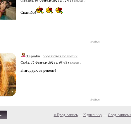
Суббота, 08 Февраля 2014 г. 11:34 (
ссылка
)
Спасибо!
Tapioka
обратиться по имени
Среда, 12 Февраля 2014 г. 08:46 (
ссылка
)
Благодарю за рецепт!
« Пред. запись
—
К дневнику
—
След. запись 
ь