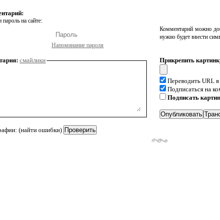
ентарий:
 пароль на сайте:
Комментарий можно доб
нужно будет ввести сим
Напоминание пароля
тария:
смайлики
Прикрепить картинк
Переводить URL в
Подписаться на к
Подписать карти
рафии: (найти ошибки)