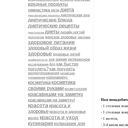
вредные продукты
диета
гимнастика
дети
диетическая еда
диетиеческие рецепты
диетические блюда
диетические рецепты
диеты
дизайн ногтей
диетология
женское здоровье
долголетие
завтраки
здоровое питание
здоровый образ жизни
здоровье
здоровье детей
интересное
зрение
зож
знаменитости
как быстро
йод
исследования
похудеть?
как похудеть
кардиоупражнения
китайские
коронавирус
упражнения
косметика
косметика
своими руками
косметология
красавицам на заметку
красавицам на заметку!
Нам понадобит
красота
красота и
- 1 столовая лож
здоровье
красота и здоровье
- 1 столовая ло
красота и уход
волос
- 1 желток,
кулинария
кулинария для
- 3-4 капли масл