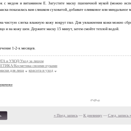
ок с медом и витамином Е. Загустите маску пшеничной мукой (можно исп
 маска показалась вам слишком суховатой, добавьте оливковое или миндальное м
на чистую слегка влажную кожу вокруг глаз. Для увлажнения кожи можно сб
ицо и на кожу шеи. Держите маску 15 минут, затем смойте теплой водой.
течение 1-2-х месяцев.
ТА и УХОД/Уход за лицом
ТИКА/Косметика своими руками
маски для лица
красота и уход
зователям
« Пред. запись
—
К дневнику
—
След. запись 
ь