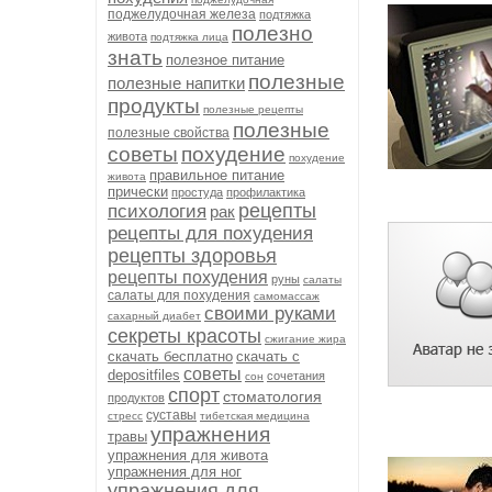
поджелудочная железа
подтяжка
полезно
живота
подтяжка лица
знать
полезное питание
полезные
полезные напитки
продукты
полезные рецепты
полезные
полезные свойства
советы
похудение
похудение
правильное питание
живота
прически
простуда
профилактика
рецепты
психология
рак
рецепты для похудения
рецепты здоровья
рецепты похудения
руны
салаты
салаты для похудения
самомассаж
своими руками
сахарный диабет
секреты красоты
сжигание жира
скачать бесплатно
скачать с
советы
depositfiles
сочетания
сон
спорт
стоматология
продуктов
суставы
стресс
тибетская медицина
упражнения
травы
упражнения для живота
упражнения для ног
упражнения для