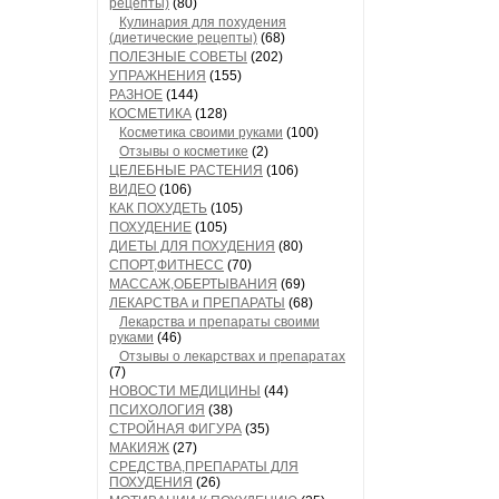
рецепты)
(80)
Кулинария для похудения
(диетические рецепты)
(68)
ПОЛЕЗНЫЕ СОВЕТЫ
(202)
УПРАЖНЕНИЯ
(155)
РАЗНОЕ
(144)
КОСМЕТИКА
(128)
Косметика своими руками
(100)
Отзывы о косметике
(2)
ЦЕЛЕБНЫЕ РАСТЕНИЯ
(106)
ВИДЕО
(106)
КАК ПОХУДЕТЬ
(105)
ПОХУДЕНИЕ
(105)
ДИЕТЫ ДЛЯ ПОХУДЕНИЯ
(80)
СПОРТ,ФИТНЕСС
(70)
МАССАЖ,ОБЕРТЫВАНИЯ
(69)
ЛЕКАРСТВА и ПРЕПАРАТЫ
(68)
Лекарства и препараты своими
руками
(46)
Отзывы о лекарствах и препаратах
(7)
НОВОСТИ МЕДИЦИНЫ
(44)
ПСИХОЛОГИЯ
(38)
СТРОЙНАЯ ФИГУРА
(35)
МАКИЯЖ
(27)
СРЕДСТВА,ПРЕПАРАТЫ ДЛЯ
ПОХУДЕНИЯ
(26)