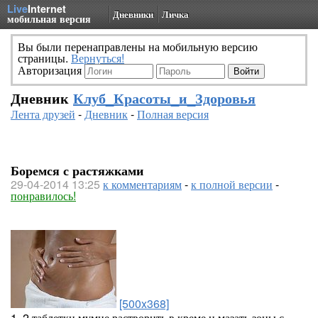
Live
Internet
Дневники
Личка
мобильная версия
Вы были перенаправлены на мобильную версию
страницы.
Вернуться!
Авторизация
Дневник
Клуб_Красоты_и_Здоровья
Лента друзей
-
Дневник
-
Полная версия
Боремся с растяжками
29-04-2014 13:25
к комментариям
-
к полной версии
-
понравилось!
[500x368]
1. 2 таблетки мумие растворить в креме и мазать зоны с