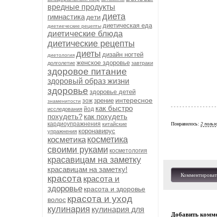
вредные продукты
диета
гимнастика
дети
диетическая еда
диетиеческие рецепты
диетические блюда
диетические рецепты
диеты
дизайн ногтей
диетология
женское здоровье
долголетие
завтраки
здоровое питание
здоровый образ жизни
здоровье
здоровье детей
интересное
зрение
зож
знаменитости
как быстро
йод
исследования
похудеть?
как похудеть
кардиоупражнения
китайские
Понравилось:
2 польз
коронавирус
упражнения
косметика
косметика
своими руками
косметология
красавицам на заметку
красавицам на заметку!
Комментироват
красота
красота и
здоровье
красота и здоровье
красота и уход
волос
кулинария
кулинария для
Добавить комм