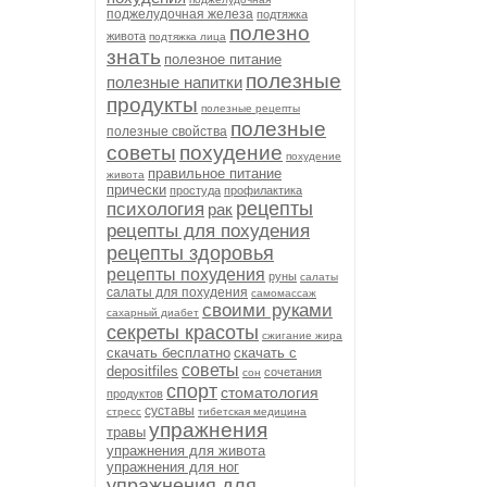
поджелудочная железа
подтяжка
полезно
живота
подтяжка лица
знать
полезное питание
полезные
полезные напитки
продукты
полезные рецепты
полезные
полезные свойства
советы
похудение
похудение
правильное питание
живота
прически
простуда
профилактика
рецепты
психология
рак
рецепты для похудения
рецепты здоровья
рецепты похудения
руны
салаты
салаты для похудения
самомассаж
своими руками
сахарный диабет
секреты красоты
сжигание жира
скачать бесплатно
скачать с
советы
depositfiles
сочетания
сон
спорт
стоматология
продуктов
суставы
стресс
тибетская медицина
упражнения
травы
упражнения для живота
упражнения для ног
упражнения для