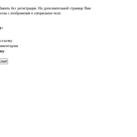
авить без регистрации. На дополнительной странице Вам
волы с изображения в специальное поле.
у:
 ссылку
омментарии
нку