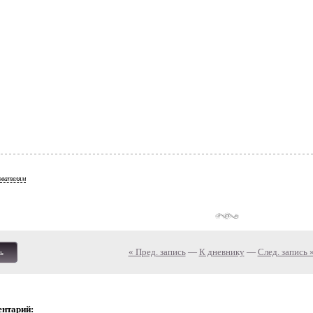
ователям
« Пред. запись
—
К дневнику
—
След. запись 
ь
ентарий: