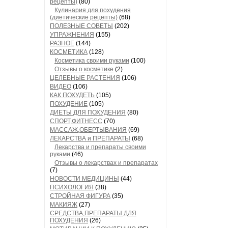
рецепты)
(80)
Кулинария для похудения
(диетические рецепты)
(68)
ПОЛЕЗНЫЕ СОВЕТЫ
(202)
УПРАЖНЕНИЯ
(155)
РАЗНОЕ
(144)
КОСМЕТИКА
(128)
Косметика своими руками
(100)
Отзывы о косметике
(2)
ЦЕЛЕБНЫЕ РАСТЕНИЯ
(106)
ВИДЕО
(106)
КАК ПОХУДЕТЬ
(105)
ПОХУДЕНИЕ
(105)
ДИЕТЫ ДЛЯ ПОХУДЕНИЯ
(80)
СПОРТ,ФИТНЕСС
(70)
МАССАЖ,ОБЕРТЫВАНИЯ
(69)
ЛЕКАРСТВА и ПРЕПАРАТЫ
(68)
Лекарства и препараты своими
руками
(46)
Отзывы о лекарствах и препаратах
(7)
НОВОСТИ МЕДИЦИНЫ
(44)
ПСИХОЛОГИЯ
(38)
СТРОЙНАЯ ФИГУРА
(35)
МАКИЯЖ
(27)
СРЕДСТВА,ПРЕПАРАТЫ ДЛЯ
ПОХУДЕНИЯ
(26)