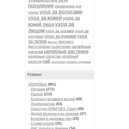
похудения
упражнения для
уход за волосами
спины
уход за кожей
уход за
уход за
кожей лица
лицом
уход за ногами
уход за
уход за руками
уход
ногтями
за телом
фитнесс
фитнес
целебные
фитотерапия
холестерин
целебные растения
напитки
целебные средства
целебный
чай
напиток
эзотерика
эликсир здоровья
Рубрики
-
ЗДОРОВЬЕ
(961)
Питание
(272)
Разное
(210)
Болезни суставов и костей
(69)
Профилактика
(63)
Простуда,ОРВИ,ОРЗ, Грипп
(48)
Другие болезни и их лечение
(37)
Болезни и здоровье глаз
(25)
Стоматология
(25)
РАК: борьба и лечение
(24)