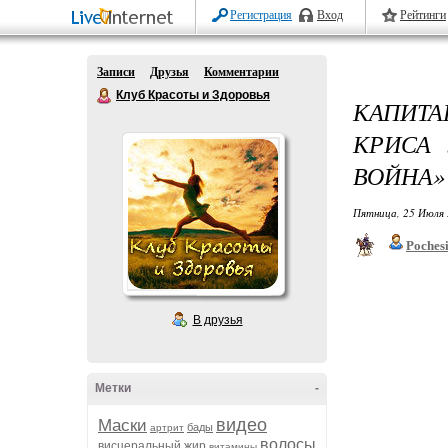
Регистрация
Вход
Рейтинги
Записи
Друзья
Комментарии
Клуб Красоты и Здоровья
КАПИТ
КРИСА 
ВОЙНА»
Пятница, 25 Июля 
Poches
В друзья
Метки
-
видео
Маски
бады
артрит
волосы
висцеральный жир
витамины