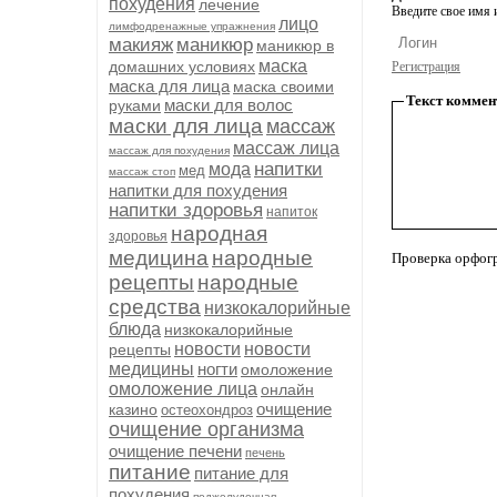
похудения
лечение
Введите свое имя и
лицо
лимфодренажные упражнения
макияж
маникюр
маникюр в
маска
домашних условиях
Регистрация
маска для лица
маска своими
Текст коммен
маски для волос
руками
маски для лица
массаж
массаж лица
массаж для похудения
напитки
мода
мед
массаж стоп
напитки для похудения
напитки здоровья
напиток
народная
здоровья
медицина
народные
Проверка орфог
рецепты
народные
средства
низкокалорийные
блюда
низкокалорийные
новости
новости
рецепты
медицины
ногти
омоложение
омоложение лица
онлайн
очищение
казино
остеохондроз
очищение организма
очищение печени
печень
питание
питание для
похудения
поджелудочная