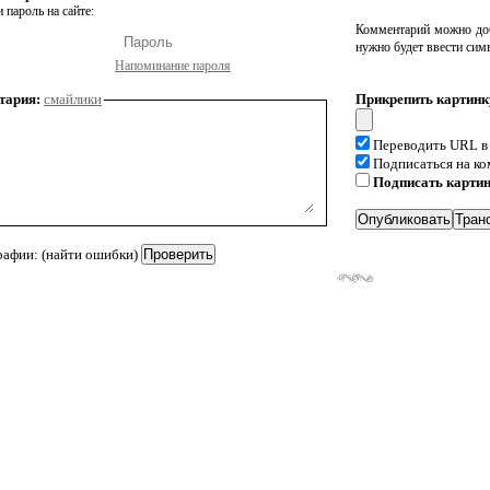
 пароль на сайте:
Комментарий можно доб
нужно будет ввести сим
Напоминание пароля
тария:
смайлики
Прикрепить картинк
Переводить URL в
Подписаться на к
Подписать карти
рафии: (найти ошибки)