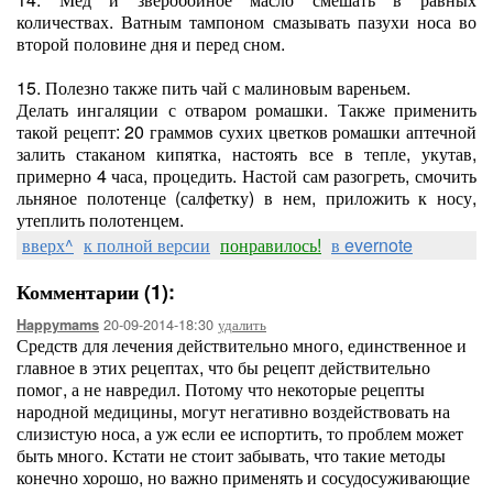
количествах. Ватным тампоном смазывать пазухи носа во
второй половине дня и перед сном.
15. Полезно также пить чай с малиновым вареньем.
Делать ингаляции с отваром ромашки. Также применить
такой рецепт: 20 граммов сухих цветков ромашки аптечной
залить стаканом кипятка, настоять все в тепле, укутав,
примерно 4 часа, процедить. Настой сам разогреть, смочить
льняное полотенце (салфетку) в нем, приложить к носу,
утеплить полотенцем.
вверх^
к полной версии
понравилось!
в evernote
Комментарии (1):
20-09-2014-18:30
удалить
Happymams
Средств для лечения действительно много, единственное и
главное в этих рецептах, что бы рецепт действительно
помог, а не навредил. Потому что некоторые рецепты
народной медицины, могут негативно воздействовать на
слизистую носа, а уж если ее испортить, то проблем может
быть много. Кстати не стоит забывать, что такие методы
конечно хорошо, но важно применять и сосудосуживающие