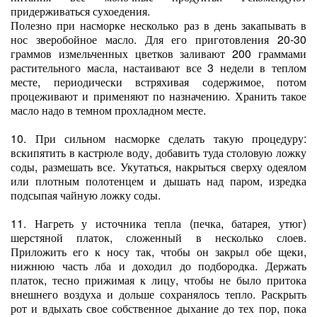
придерживаться сухоедения.
Полезно при насморке несколько раз в день закапывать в
нос зверобойное масло. Для его приготовления 20-30
граммов измельченных цветков заливают 200 граммами
растительного масла, настаивают все 3 недели в теплом
месте, периодически встряхивая содержимое, потом
процеживают и применяют по назначению. Хранить такое
масло надо в темном прохладном месте.
10. При сильном насморке сделать такую процедуру:
вскипятить в кастрюле воду, добавить туда столовую ложку
соды, размешать все. Укутаться, накрыться сверху одеялом
или плотным полотенцем и дышать над паром, изредка
подсыпая чайную ложку соды.
11. Нагреть у источника тепла (печка, батарея, утюг)
шерстяной платок, сложенный в несколько слоев.
Приложить его к носу так, чтобы он закрыл обе щеки,
нижнюю часть лба и доходил до подбородка. Держать
платок, тесно прижимая к лицу, чтобы не было притока
внешнего воздуха и дольше сохранялось тепло. Раскрыть
рот и вдыхать свое собственное дыхание до тех пор, пока