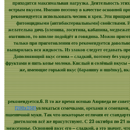
приходится максимальная нагрузка. Деятельность этих
острым вкусом. Именно поэтому в качестве основной пр
рекомендуется использовать чеснок и хрен. Эти прип
фитонцидными (антибактериальными) свойствами. И
желательна дичь (оленина, лосятина, кабанина, медвежати
охотников, то вполне подойдёт и говядина. Можно пригот
только при приготовлении его рекомендуется довольн
выпарилась вся жидкость. Из злаков следует отдавать пре
Дополняющий вкус сезона – сладкий, поэтому без уще
фруктами и пить козье молоко. Кислый и солёный вкусы 
же, имеющие горький вкус (баранину и пшёнку), вк
рекомендуется.6. В то же время осенью Аюрведа не сове
[200x250]
увлекаться семечками, орехами и семенами,
пшеничной муки. Так что некоторые отличия от стандар
диетологов всё же присутствуют. С 23 октября по 21 н
межсезонье. Основной вкус его – сладкий, а это значит, 