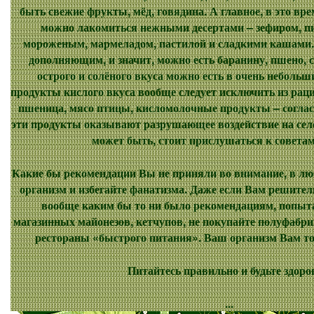
быть свежие фрукты, мёд, говядина. А главное, в это вр
можно лакомиться нежными десертами – зефиром, п
мороженым, мармеладом, пастилой и сладкими кашами.
дополняющим, и значит, можно есть баранину, пшено,
острого и солёного вкуса можно есть в очень небольш
продукты кислого вкуса вообще следует исключить из рац
пшеница, мясо птицы, кисломолочные продукты – согла
эти продукты оказывают разрушающее воздействие на селе
может быть, стоит прислушаться к совета
Какие бы рекомендации Вы не приняли во внимание, в лю
организм и избегайте фанатизма. Даже если Вам решитель
вообще каким бы то ни было рекомендациям, попыта
магазинных майонезов, кетчупов, не покупайте полуфабри
рестораны «быстрого питания». Ваш организм Вам то
Питайтесь правильно и будьте здоро
...