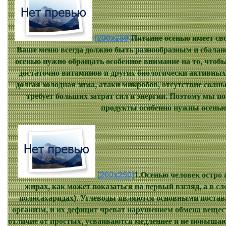
[200x250]
Питание осенью имеет сво
Ваше меню всегда должно быть разнообразным и сбала
осенью нужно обращать особенное внимание на то, чтоб
достаточно витаминов и других биологически активных
долгая холодная зима, атаки микробов, отсутствие солны
требует больших затрат сил и энергии. Поэтому мы по
продукты особенно нужны осенью
[200x250]
1.Осенью человек остро 
жирах, как может показаться на первый взгляд, а в с
полисахаридах). Углеводы являются основными поста
организм, и их дефицит чреват нарушением обмена вещес
отличие от простых, усваиваются медленнее и не повышаю