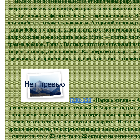
молоко, все полезные вещества от кипячения разруша
энергией так же, как и кофе, но при этом не повышает а
ещё большим эффектом обладает горячий шоколад. Ве
оставшийся от отжима какао-масла. А горячий шоколад г
какао бобов, ну или, на худой конец, из самого горького
длярукоделия можно купить какао тёртое — плитки чисто
грамма добавок. Тогда у Вас получится изумительный на
согреет в холода, но и наполнит Вас энергией и радостью
день какао и горячего шоколада пить не стоит – это оч
[200x250]
«Наука о жизни» – А
рекомендации по питанию осенью.5. В Аюрведе год раздел
называемое «межсезонье», некий переходный период ме
сезону соответствуют свои вкусы и продукты. И если по
зрения диетологов, то все рекомендации выглядят впол
считается, что с 23 августа по 22 октября на лёгкие и 