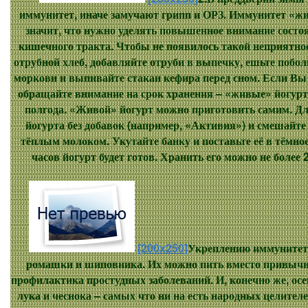
иммунитет, иначе замучают грипп и ОРЗ. Иммунитет «жи
значит, что нужно уделять повышенное внимание состо
кишечного тракта. Чтобы не появилось такой неприятнос
отрубной хлеб, добавляйте отруби в выпечку, ешьте побол
моркови и выпивайте стакан кефира перед сном. Если Вы 
обращайте внимание на срок хранения – «живые» йогурт
полгода. «Живой» йогурт можно приготовить самим. Дл
йогурта без добавок (например, «Активия») и смешайте
тёплым молоком. Укутайте банку и поставьте её в тёмное
часов йогурт будет готов. Хранить его можно не более 
[200x250]
Укреплению иммунитета
ромашки и шиповника. Их можно пить вместо привычно
профилактика простудных заболеваний. И, конечно же, осе
лука и чеснока – самых что ни на есть народных целител