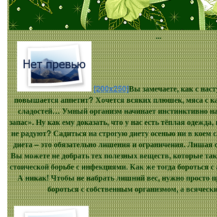
...
[200x250]
Вы замечаете, как с нас
повышается аппетит? Хочется всяких плюшек, мяса с к
сладостей… Умный организм начинает инстинктивно н
запас». Ну как ему доказать, что у нас есть тёплая одежда,
не радуют? Садиться на строгую диету осенью ни в коем с
диета – это обязательно лишения и ограничения. Лишая с
Вы можете не добрать тех полезных веществ, которые та
стоической борьбе с инфекциями. Как же тогда бороться с
А никак! Чтобы не набрать лишний вес, нужно просто п
бороться с собственным организмом, а всячески