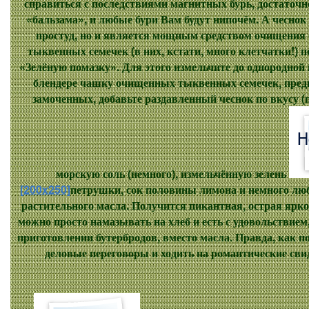
справиться с последствиями магнитных бурь, достаточно
«бальзама», и любые бури Вам будут нипочём. А чеснок
простуд, но и является мощным средством очищения с
тыквенных семечек (в них, кстати, много клетчатки!) 
«Зелёную помазку». Для этого измельчите до однородно
блендере чашку очищенных тыквенных семечек, пред
замоченных, добавьте раздавленный чеснок по вкусу (п
морскую соль (немного), измельчённую зелень
[200x250]
петрушки, сок половины лимона и немного лю
растительного масла. Получится пикантная, острая ярко
можно просто намазывать на хлеб и есть с удовольствием
приготовлении бутербродов, вместо масла. Правда, как по
деловые переговоры и ходить на романтические св