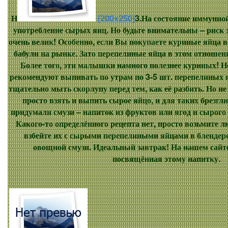
Н
[200x250]
3.На состояние иммунно
употребление сырых яиц. Но будьте внимательны – риск 
очень велик! Особенно, если Вы покупаете куриные яйца в 
бабули на рынке. Зато перепелиные яйца в этом отношен
Более того, эти малышки намного полезнее куриных! 
рекомендуют выпивать по утрам по 3-5 шт. перепелиных яи
тщательно мыть скорлупу перед тем, как её разбить. Но не
просто взять и выпить сырое яйцо, и для таких брезг
придумали смузи – напиток из фруктов или ягод и сырого 
Какого-то определённого рецепта нет, просто возьмите 
взбейте их с сырыми перепелиными яйцами в блендер
овощной смузи. Идеальный завтрак! На нашем сайте 
посвящённая этому напитку.