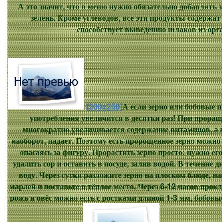
А это значит, что в меню нужно обязательно добавлять 
зелень. Кроме углеводов, все эти продукты содержат
способствует выведению шлаков из орг
[200x250]
А если зерно или бобовые п
употребления увеличится в десятки раз! При прора
многократно увеличивается содержание витаминов, а 
наоборот, падает. Поэтому есть пророщенное зерно можно
опасаясь за фигуру. Прорастить зерно просто: нужно е
удалить сор и оставить в посуде, залив водой. В течение 
воду. Через сутки разложите зерно на плоском блюде, н
марлей и поставьте в тёплое место. Через 6-12 часов про
рожь и овёс можно есть с ростками длиной 1-3 мм, бобовы