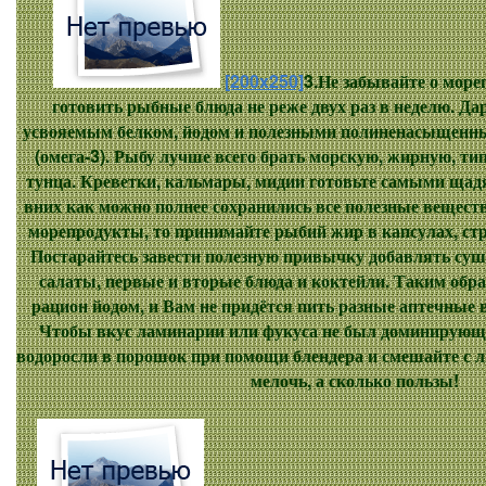
[200x250]
3.Не забывайте о море
готовить рыбные блюда не реже двух раз в неделю. Д
усвояемым белком, йодом и полезными полиненасыщен
(омега-3). Рыбу лучше всего брать морскую, жирную, ти
тунца. Креветки, кальмары, мидии готовьте самыми ща
вних как можно полнее сохранились все полезные вещест
морепродукты, то принимайте рыбий жир в капсулах, стр
Постарайтесь завести полезную привычку добавлять суш
салаты, первые и вторые блюда и коктейли. Таким обра
рацион йодом, и Вам не придётся пить разные аптечные
Чтобы вкус ламинарии или фукуса не был доминирующи
водоросли в порошок при помощи блендера и смешайте с 
мелочь, а сколько пользы!