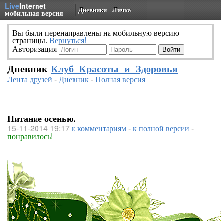
Live
Internet
Дневники
Личка
мобильная версия
Вы были перенаправлены на мобильную версию
страницы.
Вернуться!
Авторизация
Дневник
Клуб_Красоты_и_Здоровья
Лента друзей
-
Дневник
-
Полная версия
Питание осенью.
15-11-2014 19:17
к комментариям
-
к полной версии
-
понравилось!