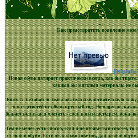
...
Как предотвратить появление мозо
[показать]
Новая обувь натирает практически всегда, как бы тщател
какими бы мягкими материалы не 
Кому-то не повезло: имея нежную и чувствительную кожу,
и потертостей от обуви круглый год. Но и другие, кажд
бывает вынужден «латать» свои ноги пластырем, пока нова
Тем не менее, есть способ, если и не избавиться совсем, т
от новой обуви. Есть несколько советов, для разной обу