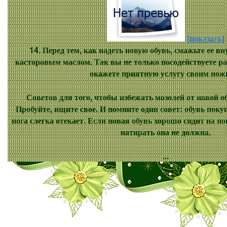
[показать]
14. Перед тем, как надеть новую обувь, смажьте ее 
касторовым маслом. Так вы не только посодействуете р
окажете приятную услугу своим нож
Советов для того, чтобы избежать мозолей от новой о
Пробуйте, ищите свое. И помните один совет: обувь покуп
нога слегка отекает. Если новая обувь хорошо сидит на но
натирать она не должна.
...