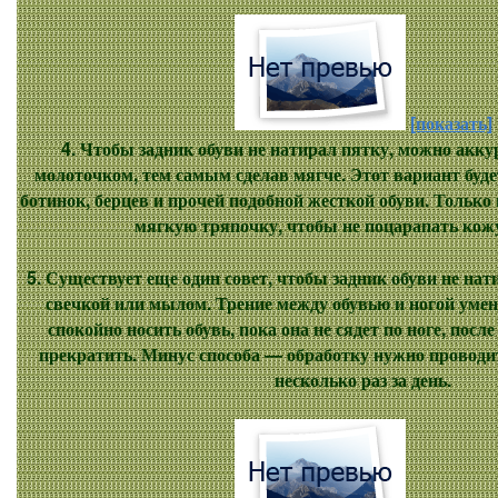
[показать]
4. Чтобы задник обуви не натирал пятку, можно акку
молоточком, тем самым сделав мягче. Этот вариант буде
ботинок, берцев и прочей подобной жесткой обуви. Только
мягкую тряпочку, чтобы не поцарапать кож
5. Существует еще один совет, чтобы задник обуви не нати
свечкой или мылом. Трение между обувью и ногой умен
спокойно носить обувь, пока она не сядет по ноге, посл
прекратить. Минус способа — обработку нужно проводит
несколько раз за день.