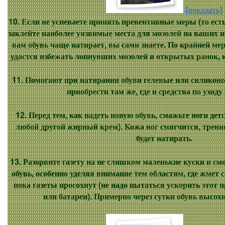
[показать]
10. Если не успеваете принять превентивные меры (то есть 
заклейте наиболее уязвимые места для мозолей на ваших 
вам обувь чаще натирает, вы сами знаете. По крайней мер
удастся избежать лопнувших мозолей и открытых ранок, к
11. Помогают при натирании обуви гелевые или силикон
приобрести там же, где и средства по уходу 
12. Перед тем, как надеть новую обувь, смажьте ноги дет
любой другой жирный крем). Кожа ног смягчится, трения
будет натирать.
13. Разорвите газету на не слишком маленькие куски и смо
обувь, особенно уделяя внимание тем областям, где жмет с
пока газеты просохнут (не надо пытаться ускорить этот 
или батареи). Примерно через сутки обувь высохн