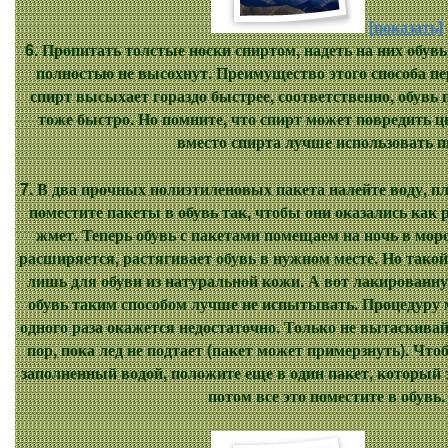
[показать]
6. Пропитать толстые носки спиртом, надеть на них обувь 
полностью не высохнут. Преимущество этого способа пе
спирт высыхает гораздо быстрее, соответственно, обув
тоже быстро. Но помните, что спирт может повредить ц
вместо спирта лучше использовать п
7. В два прочных полиэтиленовых пакета налейте воду, пл
поместите пакеты в обувь так, чтобы они оказались как ра
жмет. Теперь обувь с пакетами помещаем на ночь в мор
расширяется, растягивает обувь в нужном месте. Но тако
лишь для обуви из натуральной кожи. А вот лакированн
обувь таким способом лучше не испытывать. Процедуру 
одного раза окажется недостаточно. Только не вытаскивай
пор, пока лед не подтает (пакет может примерзнуть). Чтоб
заполненный водой, положите еще в один пакет, который з
потом все это поместите в обувь.