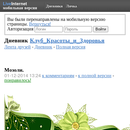
Live
Internet
Дневники
Личка
мобильная версия
Вы были перенаправлены на мобильную версию
страницы.
Вернуться!
Авторизация
Дневник
Клуб_Красоты_и_Здоровья
Лента друзей
-
Дневник
-
Полная версия
Мозоли.
01-12-2014 13:24
к комментариям
-
к полной версии
-
понравилось!