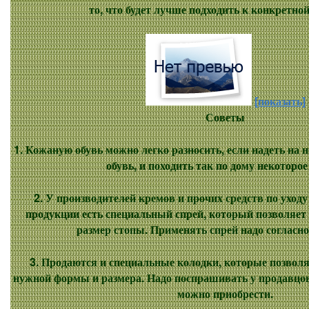
то, что будет лучше подходить к конкретно
[показать]
Советы
1. Кожаную обувь можно легко разносить, если надеть на 
обувь, и походить так по дому некоторое
2. У производителей кремов и прочих средств по уходу
продукции есть специальный спрей, который позволяет 
размер стопы. Применять спрей надо согласно
3. Продаются и специальные колодки, которые позволя
нужной формы и размера. Надо поспрашивать у продавцов 
можно приобрести.