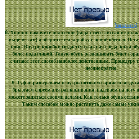
[показать]
8. Хорошо намочите полотенце (вода с него литься не дол
выделяться) и оберните им коробку с новой обувью. Оста
ночь. Внутри коробки создастся влажная среда, кожа об
более податливой. Такую обувь разнашивать будет гора
считают этот способ наиболее действенным. Процедуру 
неоднократно.
9. Туфли разогреваем изнутри потоком горячего воздуха
брызгаем спреем для разнашивания, надеваем на ногу в
можете заняться своими делами. Как только обувь остыне
Таким способом можно растянуть даже самые узки