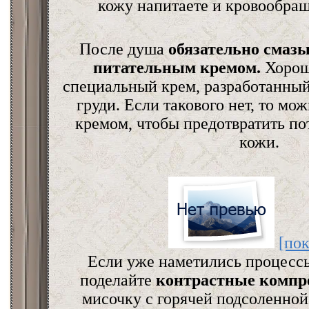
кожу напитаете и кровообра
После душа
обязательно смазы
питательным кремом.
Хорошо
специальный крем, разработанный
груди. Если такового нет, то 
кремом, чтобы предотвратить п
кожи.
[пок
Если уже наметились процессы
поделайте
контрастные компр
мисочку с горячей подсоленной