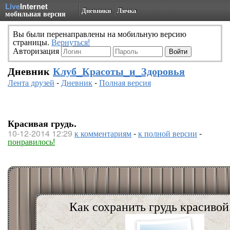
Live
Internet
Дневники
Личка
мобильная версия
Вы были перенаправлены на мобильную версию
страницы.
Вернуться!
Авторизация
Дневник
Клуб_Красоты_и_Здоровья
Лента друзей
-
Дневник
-
Полная версия
Красивая грудь.
10-12-2014 12:29
к комментариям
-
к полной версии
-
понравилось!
Как сохранить грудь красивой.