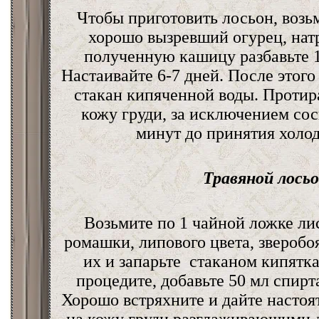
Чтобы приготовить лосьон, возь
хорошо вызревший огурец, натр
полученную кашицу разбавьте 1
Настаивайте 6-7 дней. После этого
стакан кипяченной воды. Протир
кожу груди, за исключением соск
минут до принятия холо
Травяной лосьо
Возьмите по 1 чайной ложке лис
ромашки, липового цвета, зверобо
их и запарьте стаканом кипятка
процедите, добавьте 50 мл спирта
Хорошо встряхните и дайте настоят