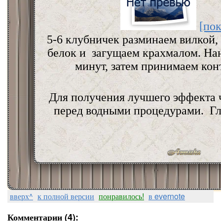
[пок
5-6 клубничек разминаем вилкой,
белок и загущаем крахмалом. Нан
минут, затем принимаем ко
Для получения лучшего эффекта 
перед водными процедурами. Гл
вверх^
к полной версии
понравилось!
в evernote
Комментарии (4):