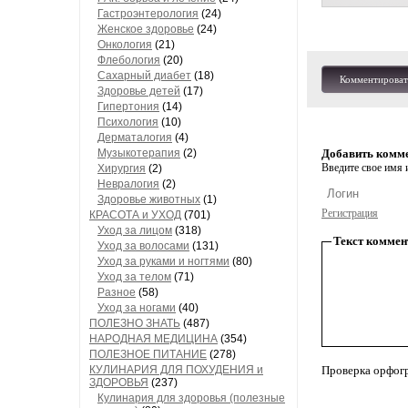
Гастроэнтерология
(24)
Женское здоровье
(24)
Онкология
(21)
Флебология
(20)
Сахарный диабет
(18)
Комментироват
Здоровье детей
(17)
Гипертония
(14)
Психология
(10)
Дерматалогия
(4)
Музыкотерапия
(2)
Добавить комм
Введите свое имя и
Хирургия
(2)
Невралогия
(2)
Здоровье животных
(1)
Регистрация
КРАСОТА и УХОД
(701)
Уход за лицом
(318)
Текст коммен
Уход за волосами
(131)
Уход за руками и ногтями
(80)
Уход за телом
(71)
Разное
(58)
Уход за ногами
(40)
ПОЛЕЗНО ЗНАТЬ
(487)
НАРОДНАЯ МЕДИЦИНА
(354)
ПОЛЕЗНОЕ ПИТАНИЕ
(278)
КУЛИНАРИЯ ДЛЯ ПОХУДЕНИЯ и
Проверка орфог
ЗДОРОВЬЯ
(237)
Кулинария для здоровья (полезные