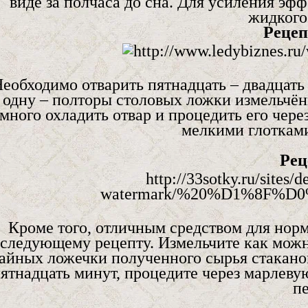
виде за полчаса до сна. Для усиления эфф
жидкого
Рецеп
еобходимо отварить пятнадцать – двадцать
одну – полторы столовых ложки измельчён
много охладить отвар и процедить его чере
мелкими глотками 
Рец
Кроме того, отличным средством для норм
следующему рецепту. Измельчите как можно
айных ложечки полученного сырья стаканом
ятнадцать минут, процедите через марлеву
п