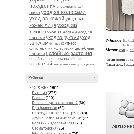
похудения
упражнения для
уход за волосами
спины
уход за кожей
уход за
уход за
кожей лица
лицом
уход за ногами
уход за
уход за руками
уход
ногтями
Рубрики:
ЦЕЛЕ
за телом
фитнесс
фитнес
ПОЛЕ
целебные
фитотерапия
холестерин
Метки:
сон
со
целебные растения
напитки
целебные средства
целебный
Процитировано
51 раз
чай
напиток
эзотерика
эликсир здоровья
Понравилось:
8 польз
Рубрики
-
ЗДОРОВЬЕ
(961)
Питание
(272)
Разное
(210)
Болезни суставов и костей
(69)
Профилактика
(63)
Простуда,ОРВИ,ОРЗ, Грипп
(48)
Другие болезни и их лечение
(37)
Болезни и здоровье глаз
(25)
Стоматология
(25)
РАК: борьба и лечение
(24)