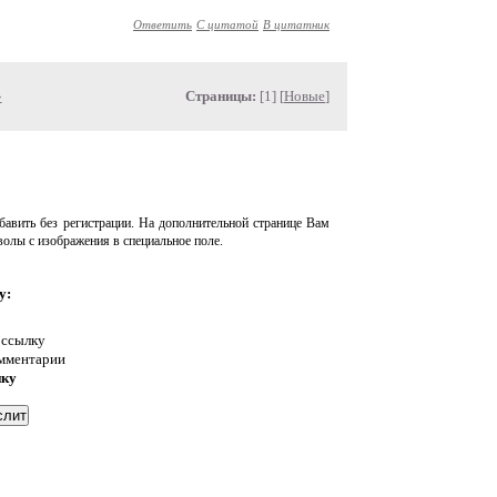
Ответить
С цитатой
В цитатник
»
Страницы:
[1] [
Новые
]
авить без регистрации. На дополнительной странице Вам
волы с изображения в специальное поле.
у:
 ссылку
омментарии
нку