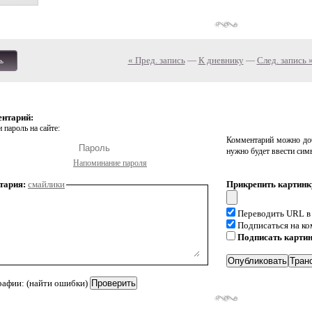
« Пред. запись
—
К дневнику
—
След. запись 
ь
ентарий:
 пароль на сайте:
Комментарий можно доб
нужно будет ввести сим
Напоминание пароля
тария:
смайлики
Прикрепить картинк
Переводить URL в
Подписаться на к
Подписать карти
рафии: (найти ошибки)