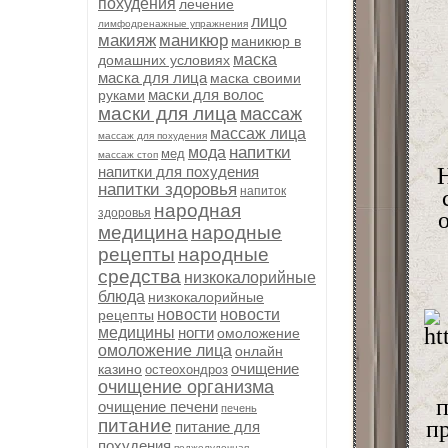
похудения
лечение
лицо
лимфодренажные упражнения
макияж
маникюр
маникюр в
маска
домашних условиях
маска для лица
маска своими
маски для волос
руками
маски для лица
массаж
массаж лица
массаж для похудения
напитки
мода
мед
массаж стоп
напитки для похудения
Н
напитки здоровья
напиток
народная
здоровья
медицина
народные
рецепты
народные
средства
низкокалорийные
блюда
низкокалорийные
новости
новости
рецепты
медицины
ногти
омоложение
омоложение лица
онлайн
очищение
казино
остеохондроз
очищение организма
п
очищение печени
печень
питание
п
питание для
похудения
поджелудочная