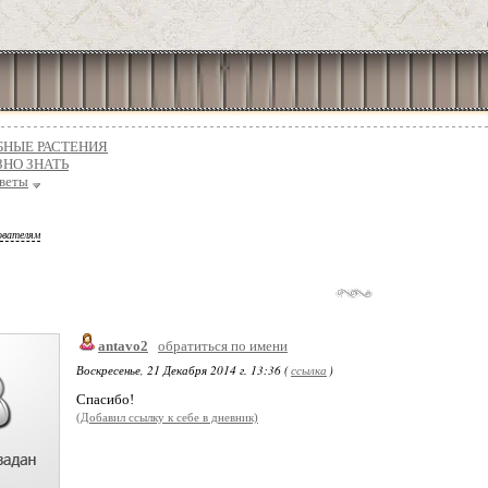
БНЫЕ РАСТЕНИЯ
ЗНО ЗНАТЬ
веты
ователям
antavo2
обратиться по имени
Воскресенье, 21 Декабря 2014 г. 13:36 (
ссылка
)
Спасибо!
(Добавил ссылку к себе в дневник)