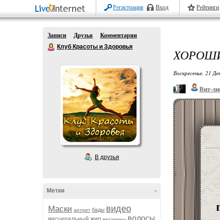
Регистрация
Вход
Рейтинги
Записи
Друзья
Комментарии
Клуб Красоты и Здоровья
ХОРОШИ
Воскресенье, 21 Де
Вит-ли
В друзья
Метки
-
видео
Маски
бады
артрит
волосы
висцеральный жир
витамины