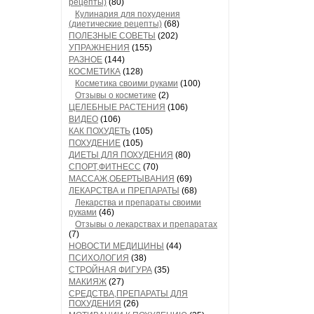
рецепты)
(80)
Кулинария для похудения
(диетические рецепты)
(68)
ПОЛЕЗНЫЕ СОВЕТЫ
(202)
УПРАЖНЕНИЯ
(155)
РАЗНОЕ
(144)
КОСМЕТИКА
(128)
Косметика своими руками
(100)
Отзывы о косметике
(2)
ЦЕЛЕБНЫЕ РАСТЕНИЯ
(106)
ВИДЕО
(106)
КАК ПОХУДЕТЬ
(105)
ПОХУДЕНИЕ
(105)
ДИЕТЫ ДЛЯ ПОХУДЕНИЯ
(80)
СПОРТ,ФИТНЕСС
(70)
МАССАЖ,ОБЕРТЫВАНИЯ
(69)
ЛЕКАРСТВА и ПРЕПАРАТЫ
(68)
Лекарства и препараты своими
руками
(46)
Отзывы о лекарствах и препаратах
(7)
НОВОСТИ МЕДИЦИНЫ
(44)
ПСИХОЛОГИЯ
(38)
СТРОЙНАЯ ФИГУРА
(35)
МАКИЯЖ
(27)
СРЕДСТВА,ПРЕПАРАТЫ ДЛЯ
ПОХУДЕНИЯ
(26)