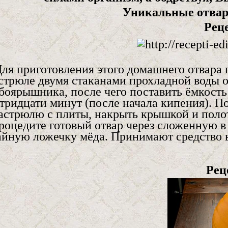
Уникальные отвар
Рец
ля приготовления этого домашнего отвара
стрюле двумя стаканами прохладной воды о
боярышника, после чего поставить ёмкость
тридцати минут (после начала кипения). П
астрюлю с плиты, накрыть крышкой и полоте
роцедите готовый отвар через сложенную в
айную ложечку мёда. Принимают средство в 
Рец