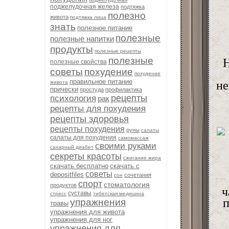
поджелудочная железа
подтяжка
полезно
живота
подтяжка лица
знать
полезное питание
полезные
полезные напитки
продукты
полезные рецепты
полезные
Н
полезные свойства
советы
похудение
похудение
правильное питание
не
живота
прически
простуда
профилактика
рецепты
психология
рак
рецепты для похудения
рецепты здоровья
рецепты похудения
руны
салаты
салаты для похудения
самомассаж
своими руками
сахарный диабет
секреты красоты
сжигание жира
скачать бесплатно
скачать с
советы
depositfiles
сочетания
сон
спорт
стоматология
продуктов
ч
суставы
стресс
тибетская медицина
п
упражнения
травы
упражнения для живота
упражнения для ног
упражнения для