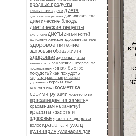
вредные продукты
диета
гимнастика
дети
диетическая еда
диетиеческие рецепты
диетические блюда
диетические рецепты
диеты
дизайн ногтей
диетология
женское здоровье
Д
долголетие
завтраки
здоровое питание
ка
здоровый образ жизни
здоровье
здоровье детей
интересное
зрение
зож
знаменитости
к
как быстро
йод
исследования
похудеть?
как похудеть
п
кардиоупражнения
китайские
ч
коронавирус
упражнения
косметика
косметика
своими руками
косметология
красавицам на заметку
красавицам на заметку!
красота
красота и
здоровье
красота и здоровье
красота и уход
волос
кулинария
кулинария для