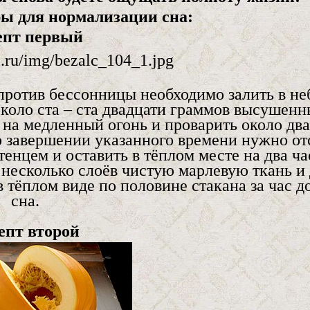
ы для нормализации сна:
епт первый
 против бессонницы необходимо залить в н
коло ста – ста двадцати граммов высушенн
 на медленный огонь и проварить около два
о завершении указанного времени нужно от
нцем и оставить в тёплом месте на два ча
 несколько слоёв чистую марлевую ткань и 
тёплом виде по половине стакана за час д
сна.
епт второй