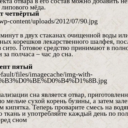
екта отвара в его состав можно добавить н
 липового мёда.
т четвёртый
 минут в двух стаканах очищенной воды ил
ных корешков лекарственного шалфея, пос
з сито. Готовое средство принимают в полн
за полчаса – час до сна.
епт пятый
ализации сна является отвар, приготовлен
 мельче сухой корень бузины, а затем зале
 кипятка. Теперь проварите смесь на водя
ю ткань и употребляйте каждый день по пол
еред сном