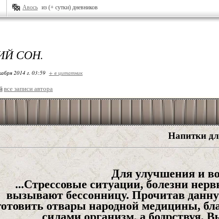
Авось
из (+ сутки) дневников
Й СОН.
кабря 2014 г. 03:59
+ в цитатник
й
все записи автора
Напитки дл
Для улучшения и во
...Стрессовые ситуации, болезни нер
вызывают бессонницу. Прочитав данну
готовить отвары народной медицины, бла
силами организм, а бодрствуя, 