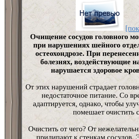
[пок
Очищение сосудов головного мо
при нарушениях шейного отде
остеохондрозе. При перенесен
болезнях, воздействующие н
нарушается здоровое кро
От этих нарушений страдает голов
недостаточное питание. Со в
адаптируется, однако, чтобы улу
помешает очистить 
Очистить от чего? От нежелатель
прилипают к стенкам сосудов. Э