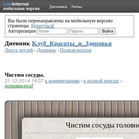
Live
Internet
Дневники
Личка
мобильная версия
Вы были перенаправлены на мобильную версию
страницы.
Вернуться!
Авторизация
Дневник
Клуб_Красоты_и_Здоровья
Лента друзей
-
Дневник
-
Полная версия
Чистим сосуды.
21-12-2014 16:37
к комментариям
-
к полной версии
-
понравилось!
Чистим сосуды головн