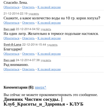
Спасибо Лена.
Обратиться
-
Ответить
-
К полной версии
21-12-2014-22:19
удалить
Скажите, а какое количество воды на 10 гр. корня лопуха?
Обратиться
-
Ответить
-
К полной версии
22-12-2014-04:52
удалить
Вит-лий
На один литр. Желательно в термосе подольше настоялся.
Обратиться
-
Ответить
-
К полной версии
22-12-2014-15:44
удалить
Svet-A-Lana
Благодарю!
Обратиться
-
Ответить
-
К полной версии
24-12-2014-07:38
удалить
Вит-лий
Рад вниманию.
Обратиться
-
Ответить
-
К полной версии
Комментарии (6):
вверх^
Вы сейчас не можете прокомментировать это сообщение.
Дневник Чистим сосуды. |
Клуб_Красоты_и_Здоровья - КЛУБ