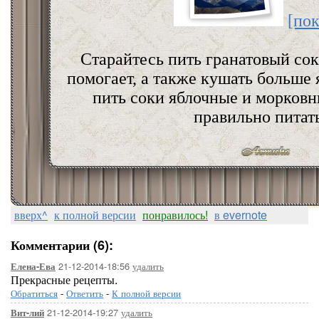
[пок
Старайтесь пить гранатовый сок
помогает, а также кушать больше я
пить соки яблочные и морковны
правильно питать
вверх^
к полной версии
понравилось!
в evernote
Комментарии (6):
21-12-2014-18:56
удалить
Елена-Ева
Прекрасные рецепты.
Обратиться
-
Ответить
-
К полной версии
21-12-2014-19:27
удалить
Вит-лий