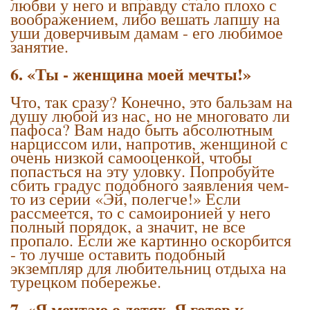
любви у него и вправду стало плохо с
воображением, либо вешать лапшу на
уши доверчивым дамам - его любимое
занятие.
6. «Ты - женщина моей мечты!»
Что, так сразу? Конечно, это бальзам на
душу любой из нас, но не многовато ли
пафоса? Вам надо быть абсолютным
нарциссом или, напротив, женщиной с
очень низкой самооценкой, чтобы
попасться на эту уловку. Попробуйте
сбить градус подобного заявления чем-
то из серии «Эй, полегче!» Если
рассмеется, то с самоиронией у него
полный порядок, а значит, не все
пропало. Если же картинно оскорбится
- то лучше оставить подобный
экземпляр для любительниц отдыха на
турецком побережье.
7. «Я мечтаю о детях. Я готов к