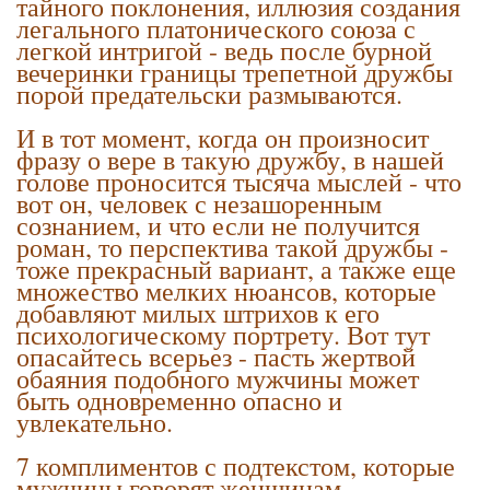
тайного поклонения, иллюзия создания
легального платонического союза с
легкой интригой - ведь после бурной
вечеринки границы трепетной дружбы
порой предательски размываются.
И в тот момент, когда он произносит
фразу о вере в такую дружбу, в нашей
голове проносится тысяча мыслей - что
вот он, человек с незашоренным
сознанием, и что если не получится
роман, то перспектива такой дружбы -
тоже прекрасный вариант, а также еще
множество мелких нюансов, которые
добавляют милых штрихов к его
психологическому портрету. Вот тут
опасайтесь всерьез - пасть жертвой
обаяния подобного мужчины может
быть одновременно опасно и
увлекательно.
7 комплиментов с подтекстом, которые
мужчины говорят женщинам.