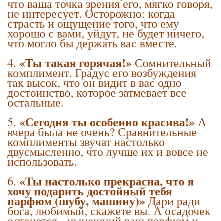
что ваша точка зрения его, мягко говоря,
не интересует. Осторожно: когда
страсть и ощущение того, что ему
хорошо с вами, уйдут, не будет ничего,
что могло бы держать вас вместе.
«Ты такая горячая!»
4.
Сомнительный
комплимент. Градус его возбуждения
так высок, что он видит в вас одно
достоинство, которое затмевает все
остальные.
«Сегодня ты особенно красива!»
5.
А
вчера была не очень? Сравнительные
комплименты звучат настолько
двусмысленно, что лучше их и вовсе не
использовать.
«Ты настолько прекрасна, что я
6.
хочу подарить достойный тебя
парфюм (шубу, машину)»
Дари ради
бога, любимый, скажете вы. А осадочек
останется - нынешний ваш парфюм и