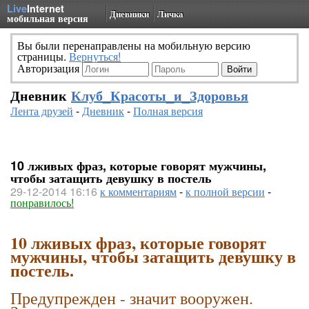
Live
Internet
Дневники
Личка
мобильная версия
Вы были перенаправлены на мобильную версию
страницы.
Вернуться!
Авторизация
Дневник
Клуб_Красоты_и_Здоровья
Лента друзей
-
Дневник
-
Полная версия
10 лживых фраз, которые говорят мужчины,
чтобы затащить девушку в постель
29-12-2014 16:16
к комментариям
-
к полной версии
-
понравилось!
10 лживых фраз, которые говорят
мужчины, чтобы затащить девушку в
постель.
Предупрежден - значит вооружен.