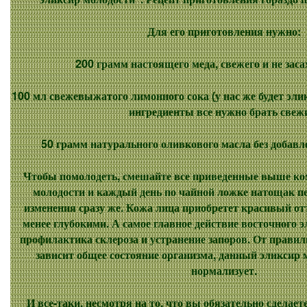
Для его приготовления нужно:
200 грамм настоящего меда, свежего и не зас
100 мл свежевыжатого лимонного сока (у нас же будет эли
ингредиенты все нужно брать свеж
50 грамм натурального оливкового масла без добавл
Чтобы помолодеть, смешайте все приведенные выше ко
молодости и каждый день по чайной ложке натощак пе
изменения сразу же. Кожа лица приобретет красивый о
менее глубокими. А самое главное действие восточного э
профилактика склероза и устранение запоров. От прави
зависит общее состояние организма, данный эликсир м
нормализует.
И все-таки, несмотря на то, что вы обязательно сделает