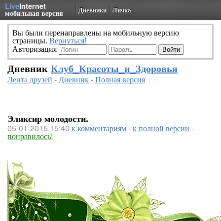
Live
Internet
Дневники
Личка
мобильная версия
Вы были перенаправлены на мобильную версию
страницы.
Вернуться!
Авторизация
Дневник
Клуб_Красоты_и_Здоровья
Лента друзей
-
Дневник
-
Полная версия
Эликсир молодости.
05-01-2015 15:40
к комментариям
-
к полной версии
-
понравилось!