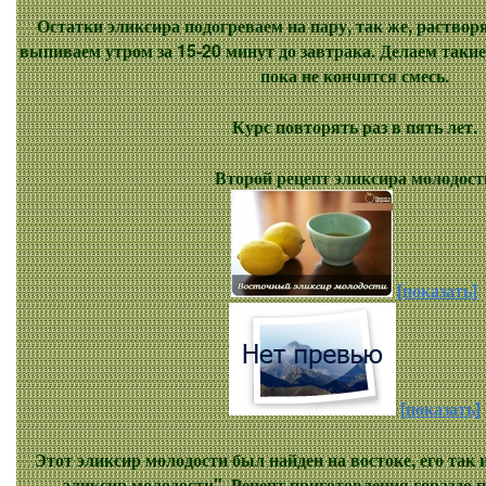
Остатки эликсира подогреваем на пару, так же, раствор
выпиваем утром за 15-20 минут до завтрака. Делаем таки
пока не кончится смесь.
Курс повторять раз в пять лет.
Второй рецепт эликсира молодост
[показать]
[показать]
Этот эликсир молодости был найден на востоке, его та
эликсир молодости". Рецепт приготовления гораздо