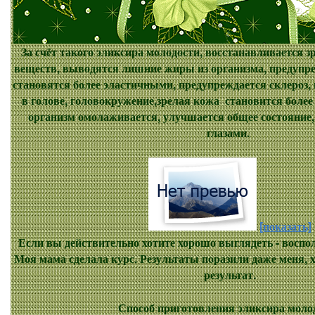
За счёт такого эликсира молодости, восстанавливается з
веществ, выводятся лишние жиры из организма, предупре
становятся более эластичными, предупреждается склероз, 
в голове, головокружение,зрелая кожа становится более 
организм омолаживается, улучшается общее состояние
глазами.
[показать]
Если вы действительно хотите хорошо выглядеть - воспол
Моя мама сделала курс. Результаты поразили даже меня, х
результат.
Способ приготовления эликсира моло