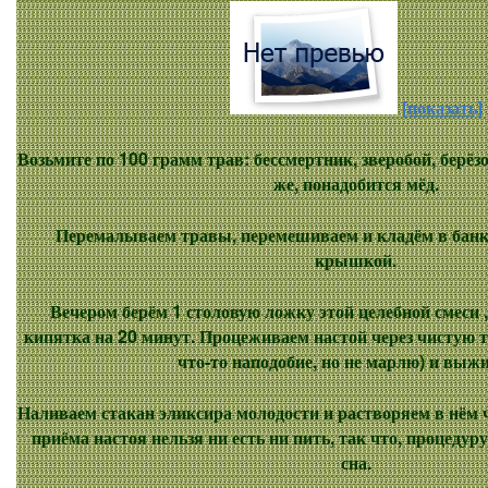
[показать]
Возьмите по 100 грамм трав: бессмертник, зверобой, берё
же, понадобится мёд.
Перемалываем травы, перемешиваем и кладём в банк
крышкой.
Вечером берём 1 столовую ложку этой целебной смеси 
кипятка на 20 минут. Процеживаем настой через чистую т
что-то наподобие, но не марлю) и выж
Наливаем стакан эликсира молодости и растворяем в нём 
приёма настоя нельзя ни есть ни пить, так что, процедуру 
сна.