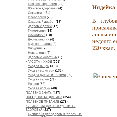
Гастроэнтерология
(24)
Индейка 
Женское здоровье
(24)
Онкология
(21)
Флебология
(20)
В глубок
Сахарный диабет
(18)
присалива
Здоровье детей
(17)
Гипертония
(14)
апельсин
Психология
(10)
недолго е
Дерматалогия
(4)
Музыкотерапия
(2)
220 ккал.
Хирургия
(2)
Невралогия
(2)
Здоровье животных
(1)
КРАСОТА и УХОД
(701)
Уход за лицом
(318)
Уход за волосами
(131)
Уход за руками и ногтями
(80)
Уход за телом
(71)
Разное
(58)
Уход за ногами
(40)
ПОЛЕЗНО ЗНАТЬ
(487)
НАРОДНАЯ МЕДИЦИНА
(354)
ПОЛЕЗНОЕ ПИТАНИЕ
(278)
КУЛИНАРИЯ ДЛЯ ПОХУДЕНИЯ и
ЗДОРОВЬЯ
(237)
Кулинария для здоровья (полезные