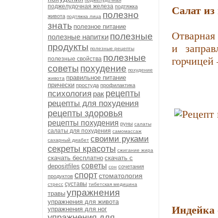
Салат из
поджелудочная железа
подтяжка
полезно
живота
подтяжка лица
знать
полезное питание
Отварная 
полезные
полезные напитки
и заправ
продукты
полезные рецепты
полезные
горчицей –
полезные свойства
советы
похудение
похудение
правильное питание
живота
прически
простуда
профилактика
рецепты
психология
рак
рецепты для похудения
рецепты здоровья
рецепты похудения
руны
салаты
салаты для похудения
самомассаж
своими руками
сахарный диабет
секреты красоты
сжигание жира
скачать бесплатно
скачать с
советы
depositfiles
сочетания
сон
спорт
стоматология
продуктов
суставы
стресс
тибетская медицина
упражнения
травы
упражнения для живота
Индейка 
упражнения для ног
упражнения для