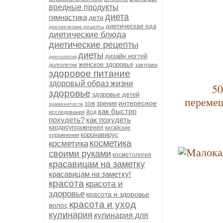
вредные продукты
диета
гимнастика
дети
диетическая еда
диетиеческие рецепты
диетические блюда
диетические рецепты
диеты
дизайн ногтей
диетология
женское здоровье
долголетие
завтраки
здоровое питание
здоровый образ жизни
50
здоровье
здоровье детей
перемеш
интересное
зрение
зож
знаменитости
как быстро
йод
исследования
похудеть?
как похудеть
кардиоупражнения
китайские
коронавирус
упражнения
косметика
косметика
своими руками
косметология
красавицам на заметку
красавицам на заметку!
красота
красота и
здоровье
красота и здоровье
красота и уход
волос
кулинария
кулинария для