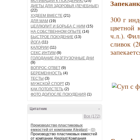
Запеканк
МОТИВАЦИИ К ПОХУДЕНИЮ
(25)
ДИЕТЫ ДЛЯ ЗДОРОВЬЯ (ЛЕЧЕБНЫЕ)
(22)
ХУДЕЕМ ВМЕСТЕ
(21)
300 г инд
ДЛЯ МАМ
(19)
цветной 
ЦЕЛЛЮЛИТ И БОРЬБА С НИМ
(15)
НА СОБСТВЕННОМ ОПЫТЕ
(14)
ч.л.). Фи
БЫСТРОЕ ПОХУДЕНИЕ
(13)
сливок (2
ЙОГА
(11)
КАЛОРИИ
(11)
запекаетс
СЕКС,ИНТИМ
(9)
ГОЛОДАНИЕ,РАЗГРУЗОЧНЫЕ ДНИ
(9)
ВОПРОС-ОТВЕТ
(9)
БЕРЕМЕННОСТЬ
(4)
ТЕСТЫ
(3)
МУЖСКОЙ СПОРТ
(2)
КАК ПОТОЛСТЕТЬ
(2)
ФОТО ДО/ПОСЛЕ ПОХУДЕНИЯ
(1)
Цитатник
-
Все (172)
Производство пластиковых
емкостей от компании Aleplast
-
(0)
Производство пластиковых емкостей
от компании Aleplast Компания