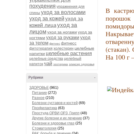
похудения
упражнения для
В кастрю
уход за волосами
спины
порошок 
уход за кожей
уход за
помидоры 
уход за
кожей лица
лицом
Накрывае
уход за ногами
уход за
уход за руками
уход
ногтями
отваренн
за телом
фитнесс
фитнес
(стакан).
целебные
фитотерапия
холестерин
целебные растения
напитки
На 100 г 
целебные средства
целебный
чай
напиток
эзотерика
эликсир здоровья
Рубрики
-
ЗДОРОВЬЕ
(961)
Питание
(272)
Разное
(210)
Болезни суставов и костей
(69)
Профилактика
(63)
Простуда,ОРВИ,ОРЗ, Грипп
(48)
Другие болезни и их лечение
(37)
Болезни и здоровье глаз
(25)
Стоматология
(25)
РАК: борьба и лечение
(24)