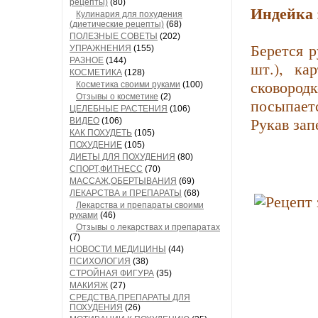
рецепты)
(80)
Индейка 
Кулинария для похудения
(диетические рецепты)
(68)
ПОЛЕЗНЫЕ СОВЕТЫ
(202)
Берется р
УПРАЖНЕНИЯ
(155)
РАЗНОЕ
(144)
шт.), ка
КОСМЕТИКА
(128)
сковород
Косметика своими руками
(100)
Отзывы о косметике
(2)
посыпает
ЦЕЛЕБНЫЕ РАСТЕНИЯ
(106)
Рукав зап
ВИДЕО
(106)
КАК ПОХУДЕТЬ
(105)
ПОХУДЕНИЕ
(105)
ДИЕТЫ ДЛЯ ПОХУДЕНИЯ
(80)
СПОРТ,ФИТНЕСС
(70)
МАССАЖ,ОБЕРТЫВАНИЯ
(69)
ЛЕКАРСТВА и ПРЕПАРАТЫ
(68)
Лекарства и препараты своими
руками
(46)
Отзывы о лекарствах и препаратах
(7)
НОВОСТИ МЕДИЦИНЫ
(44)
ПСИХОЛОГИЯ
(38)
СТРОЙНАЯ ФИГУРА
(35)
МАКИЯЖ
(27)
СРЕДСТВА,ПРЕПАРАТЫ ДЛЯ
ПОХУДЕНИЯ
(26)