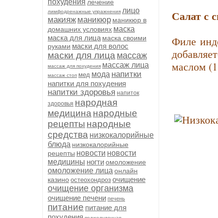
похудения
лечение
лицо
Салат с 
лимфодренажные упражнения
макияж
маникюр
маникюр в
маска
домашних условиях
маска для лица
маска своими
Филе инде
маски для волос
руками
добавляе
маски для лица
массаж
маслом (1
массаж лица
массаж для похудения
напитки
мода
мед
массаж стоп
напитки для похудения
напитки здоровья
напиток
народная
здоровья
медицина
народные
рецепты
народные
средства
низкокалорийные
блюда
низкокалорийные
новости
новости
рецепты
медицины
ногти
омоложение
омоложение лица
онлайн
очищение
казино
остеохондроз
очищение организма
очищение печени
печень
питание
питание для
похудения
поджелудочная