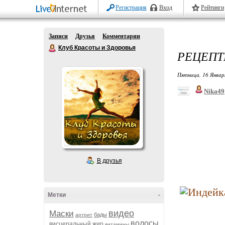
Регистрация
Вход
Рейтинги
Записи
Друзья
Комментарии
Клуб Красоты и Здоровья
РЕЦЕПТ
Пятница, 16 Январ
Nika49
В друзья
Метки
-
видео
Маски
бады
артрит
волосы
висцеральный жир
витамины