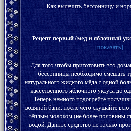
Как вылечить бессонницу и нор
Рецепт первый (мед и яблочный укс
[показать]
Для того чтобы приготовить это домашнее средство против
бессонницы необходимо смешать три чай
натурального жидкого мёда с одной бол
качественного яблочного уксуса до о
Теперь немного подогрейте получившуюся смесь на пару
водяной бани, после чего скушайте всю массу перед сном, запив
тёплым молоком (не более половины стакана) или 
водой. Данное средство не только про