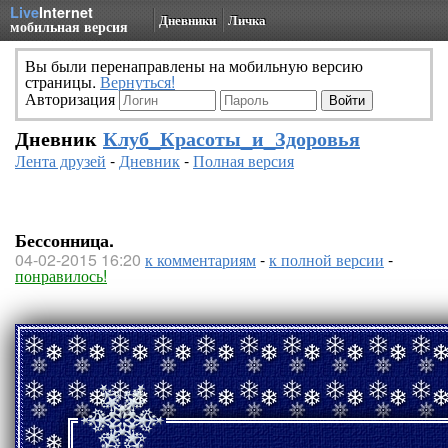
Live
Internet
Дневники
Личка
мобильная версия
Вы были перенаправлены на мобильную версию
страницы.
Вернуться!
Авторизация
Дневник
Клуб_Красоты_и_Здоровья
Лента друзей
-
Дневник
-
Полная версия
Бессонница.
04-02-2015 16:20
к комментариям
-
к полной версии
-
понравилось!