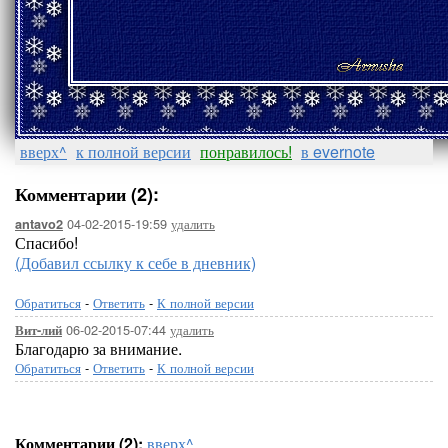
вверх^
к полной версии
понравилось!
в evernote
Комментарии (2):
04-02-2015-19:59
удалить
antavo2
Спасибо!
(Добавил ссылку к себе в дневник)
Обратиться
-
Ответить
-
К полной версии
06-02-2015-07:44
удалить
Вит-лий
Благодарю за внимание.
Обратиться
-
Ответить
-
К полной версии
Комментарии (2):
вверх^