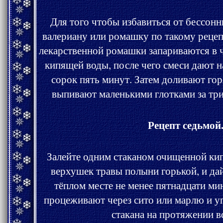
Для того чтобы избавиться от бессонницы также заваривают
валериану или ромашку по такому рецепту: две чайн
лекарственной ромашки запариваются в чашке
кипящей воды, после чего смеси дают 
сорок пять минут. Затем доливают горячей водой до краёв и
выпивают маленькими гло
Рецепт седьмой
Залейте одним стаканом очищенной кипящей воды пять грамм
верхушек травы полыни горькой, и дайте смеси 
тёплом месте не менее пятнадцати ми
процеживают через сито или марлю и у
стакана на протяжени