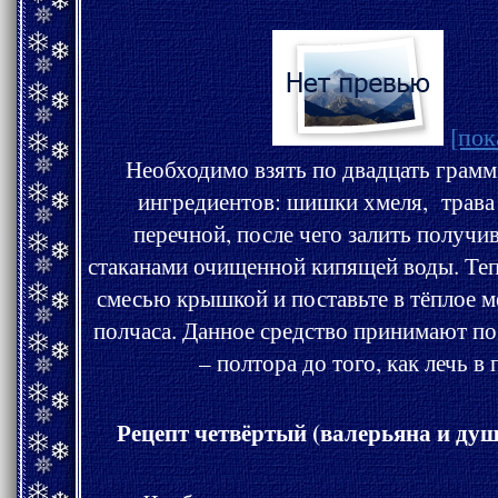
[пок
Необходимо взять по двадцать грамм
ингредиентов: шишки хмеля, трава
перечной
, после чего залить получившуюся смесь двумя
стаканами очищенной кипящей воды. Теперь накройте ёмкость со
смесью крышкой и поставьте в тёплое место для настаивания на
полчаса. Данное средство принимают по половине с
– полтора до того, как лечь в 
Рецепт четвёртый (валерьяна и душ