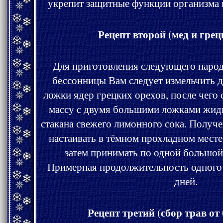
укрепит защитные функции организма в
Рецепт второй (мед и грец
Для приготовления следующего народного средства
бессонницы Вам следует измельчить д
ложки ядер грецких орехов, после чег
массу с двумя большими ложками жидкого мёда и половиной
стакана свежего лимонного сока. Полученную смесь необходимо
настаивать в тёмном прохладном месте не менее пяти суток, а
затем принимать по одной большой ложке перед сном
Примерная продолжительность одного курс
дней.
Рецепт третий (сбор трав от