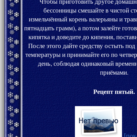
Чтобы приготовить другое домашнее средство пр
бессонницы смешайте в чистой ст
измельчённый корень валерьяны и трав
пятнадцать грамм), а потом залейте готовый сбор одним стаканом
кипятка и доведите до кипения, поставив на пар водяной бани.
После этого дайте средству остыть под крышкой до комнатной
температуры и принимайте его по четверти стакана четыреж
день, соблюдая одинаковый времен
приёмами.
Рецепт пятый.
[пок