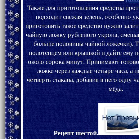
Также для приготовления средства против бессонницы отлично
подходит свежая зелень, особенно укроп! Для
приготовить такое средство нужно залит
чайную ложку рубленого укропа, смешан
больше половины чайной ложечки). Теперь накройте смесь
полотенцем или крышкой и дайте ему постоять в тёплом месте
около сорока минут. Принимают готовое средство по столо
ложке через каждые четыре часа, а перед с
четверть стакана, добавив в него одну
мёда.
Рецепт шестой.