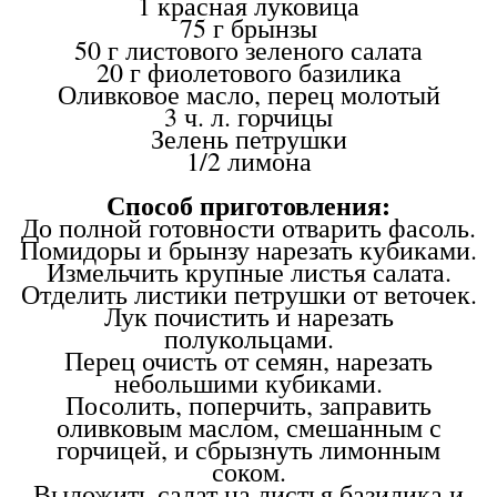
1 красная луковица
75 г брынзы
50 г листового зеленого салата
20 г фиолетового базилика
Оливковое масло, перец молотый
3 ч. л. горчицы
Зелень петрушки
1/2 лимона
Способ приготовления:
До полной готовности отварить фасоль.
Помидоры и брынзу нарезать кубиками.
Измельчить крупные листья салата.
Отделить листики петрушки от веточек.
Лук почистить и нарезать
полукольцами.
Перец очисть от семян, нарезать
небольшими кубиками.
Посолить, поперчить, заправить
оливковым маслом, смешанным с
горчицей, и сбрызнуть лимонным
соком.
Выложить салат на листья базилика и