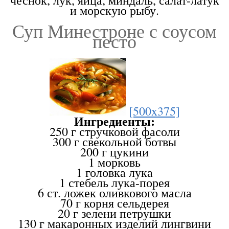
чеснок, лук, яйца, миндаль, салат-латук
и морскую рыбу.
Суп Минестроне с соусом
песто
[500x375]
Ингредиенты:
250 г стручковой фасоли
300 г свекольной ботвы
200 г цукини
1 морковь
1 головка лука
1 стебель лука-порея
6 ст. ложек оливкового масла
70 г корня сельдерея
20 г зелени петрушки
130 г макаронных изделий лингвини