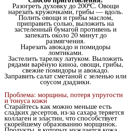
Разогреть духовку до 200ºС. Овощи
нарезать кружочками, грибы — вдоль.
Полить овощи и грибы маслом,
приправить солью, выложить на
застеленный бумагой противень и
запекать около 20 минут до
размягчения.
Нарезать авокадо и помидоры
ломтиками.
Застелить тарелку латуком. Выложить
рядами варёную киноа, овощи, грибы,
свежие помидоры и авокадо.
Заправить салат сметаной с зеленью или
соусом дзадзики.
Проблема: морщины, потеря упругости
и тонуса кожи
Старайтесь как можно меньше есть
сладких десертов, из-за сахара теряется
коллаген и эластин, что способствует
скорейшему образованию морщинок.
Продукты, в которых нуждается кожа