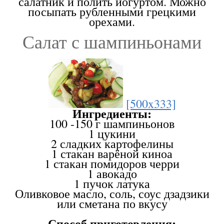
салатник и полить йогуртом. Можно
посыпать рубленными грецкими
орехами.
Салат с шампиньонами
[500x333]
Ингредиенты:
100 -150 г шампиньонов
1 цукини
2 сладких картофелины
1 стакан варёной киноа
1 стакан помидоров черри
1 авокадо
1 пучок латука
Оливковое масло, соль, соус дзадзики
или сметана по вкусу
Способ приготовления: