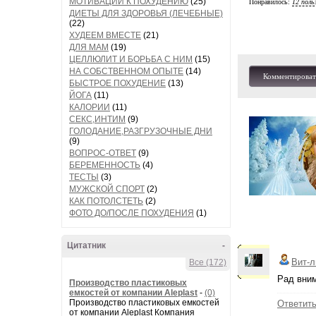
МОТИВАЦИИ К ПОХУДЕНИЮ
(25)
Понравилось:
12 поль
ДИЕТЫ ДЛЯ ЗДОРОВЬЯ (ЛЕЧЕБНЫЕ)
(22)
ХУДЕЕМ ВМЕСТЕ
(21)
ДЛЯ МАМ
(19)
ЦЕЛЛЮЛИТ И БОРЬБА С НИМ
(15)
НА СОБСТВЕННОМ ОПЫТЕ
(14)
Комментироват
БЫСТРОЕ ПОХУДЕНИЕ
(13)
ЙОГА
(11)
КАЛОРИИ
(11)
СЕКС,ИНТИМ
(9)
ГОЛОДАНИЕ,РАЗГРУЗОЧНЫЕ ДНИ
(9)
ВОПРОС-ОТВЕТ
(9)
БЕРЕМЕННОСТЬ
(4)
ТЕСТЫ
(3)
МУЖСКОЙ СПОРТ
(2)
КАК ПОТОЛСТЕТЬ
(2)
ФОТО ДО/ПОСЛЕ ПОХУДЕНИЯ
(1)
Цитатник
-
Вит-л
Все (172)
Рад вни
Производство пластиковых
емкостей от компании Aleplast
-
(0)
Производство пластиковых емкостей
Ответит
от компании Aleplast Компания