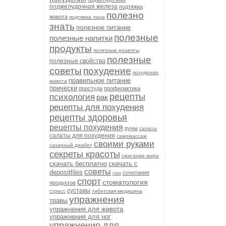
поджелудочная железа
подтяжка
полезно
живота
подтяжка лица
знать
полезное питание
полезные
полезные напитки
продукты
полезные рецепты
полезные
полезные свойства
советы
похудение
похудение
правильное питание
живота
прически
простуда
профилактика
рецепты
психология
рак
рецепты для похудения
рецепты здоровья
рецепты похудения
руны
салаты
салаты для похудения
самомассаж
своими руками
сахарный диабет
секреты красоты
сжигание жира
скачать бесплатно
скачать с
советы
depositfiles
сочетания
сон
спорт
стоматология
продуктов
суставы
стресс
тибетская медицина
упражнения
травы
упражнения для живота
упражнения для ног
упражнения для