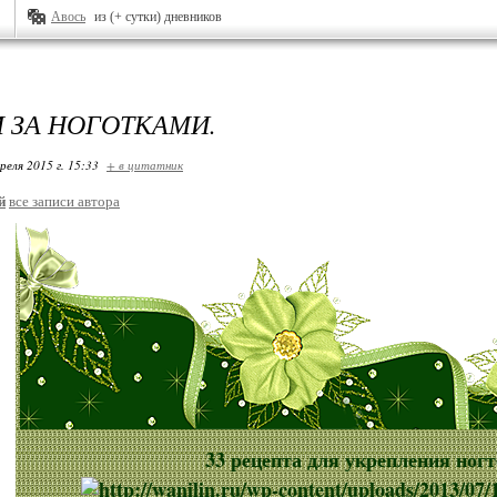
Авось
из (+ сутки) дневников
 ЗА НОГОТКАМИ.
реля 2015 г. 15:33
+ в цитатник
й
все записи автора
33 рецепта для укрепления ногт