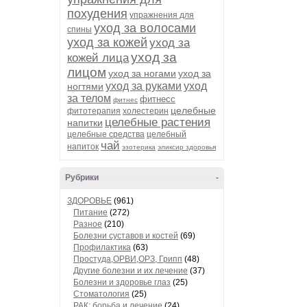
похудения
упражнения для
уход за волосами
спины
уход за кожей
уход за
уход за
кожей лица
лицом
уход за ногами
уход за
уход за руками
уход
ногтями
за телом
фитнесс
фитнес
целебные
фитотерапия
холестерин
целебные растения
напитки
целебные средства
целебный
чай
напиток
эзотерика
эликсир здоровья
Рубрики
-
ЗДОРОВЬЕ
(961)
Питание
(272)
Разное
(210)
Болезни суставов и костей
(69)
Профилактика
(63)
Простуда,ОРВИ,ОРЗ, Грипп
(48)
Другие болезни и их лечение
(37)
Болезни и здоровье глаз
(25)
Стоматология
(25)
РАК: борьба и лечение
(24)