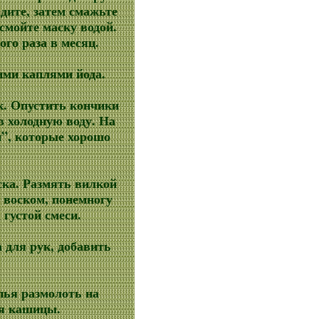
дите, затем смажьте
смойте маску водой.
го раза в месяц.
ими каплями йода.
к. Опустить кончики
 в холодную воду. На
и”, которые хорошо
оска. Размять вилкой
 воском, понемногу
 густой смеси.
а для рук, добавить
пья размолоть на
ия кашицы.