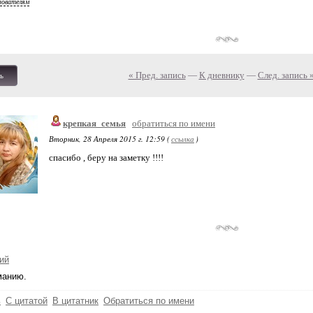
зователям
« Пред. запись
—
К дневнику
—
След. запись 
ь
крепкая_семья
обратиться по имени
Вторник, 28 Апреля 2015 г. 12:59 (
ссылка
)
спасибо , беру на заметку !!!!
ий
манию.
ь
С цитатой
В цитатник
Обратиться по имени