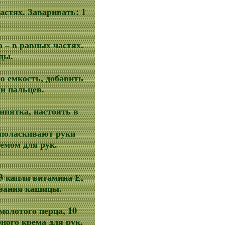
частях. Заваривать: 1
а – в равных частях.
оды.
ю емкость, добавить
и пальцев.
ипятка, настоять в
ополаскивают руки
емом для рук.
 3 капли витамина Е,
ования кашицы.
молотого перца, 10
ного крема для рук.