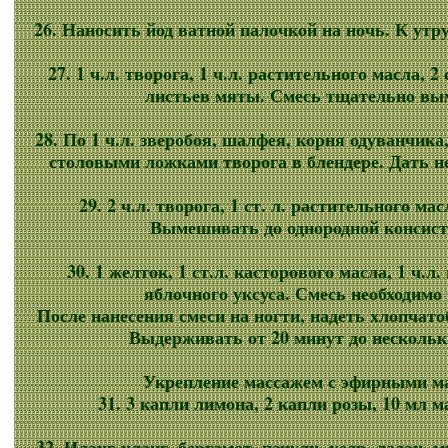
26. Наносить йод ватной палочкой на ночь. К утру
27. 1 ч.л. творога, 1 ч.л. растительного масла, 2
листьев мяты. Смесь тщательно вы
28. По 1 ч.л. зверобоя, шалфея, корня одуванчика
столовыми ложками творога в блендере. Дать н
29. 2 ч.л. творога, 1 ст. л. растительного масл
Вымешивать до однородной консист
30. 1 желток, 1 ст.л. касторового масла, 1 ч.л.
яблочного уксуса. Смесь необходимо 
После нанесения смеси на ногти, надеть хлопчат
Выдерживать от 20 минут до нескольк
Укрепление массажем с эфирными м
31. 3 капли лимона, 2 капли розы, 10 мл 
32. Иланг-иланг, бергамот, пачули, кедр, ладан, м