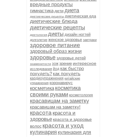
вредные продукты
диета
гимнастика
дети
диетическая еда
диетиеческие рецепты
диетические блюда
диетические рецепты
диеты
дизайн ногтей
диетология
женское здоровье
долголетие
завтраки
здоровое питание
здоровый образ жизни
здоровье
здоровье детей
интересное
зрение
зож
знаменитости
как быстро
йод
исследования
похудеть?
как похудеть
кардиоупражнения
китайские
коронавирус
упражнения
косметика
косметика
своими руками
косметология
красавицам на заметку
красавицам на заметку!
красота
красота и
здоровье
красота и здоровье
красота и уход
волос
кулинария
кулинария для