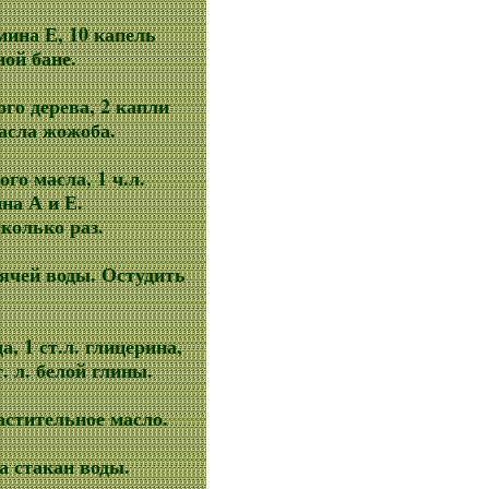
мина Е, 10 капель
ой бане.
ого дерева, 2 капли
масла жожоба.
ого масла, 1 ч.л.
на А и Е.
колько раз.
орячей воды. Остудить
а, 1 ст.л. глицерина,
. л. белой глины.
астительное масло.
на стакан воды.