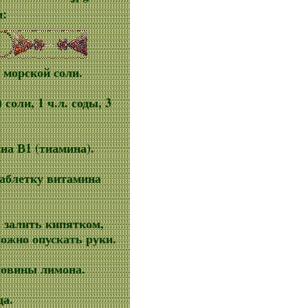
и:
. морской соли.
 соли, 1 ч.л. соды, 3
ина В1 (тиамина).
таблетку витамина
, залить кипятком,
можно опускать руки.
оловины лимона.
да.