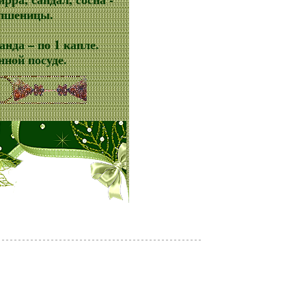
 пшеницы.
анда – по 1 капле.
ной посуде.