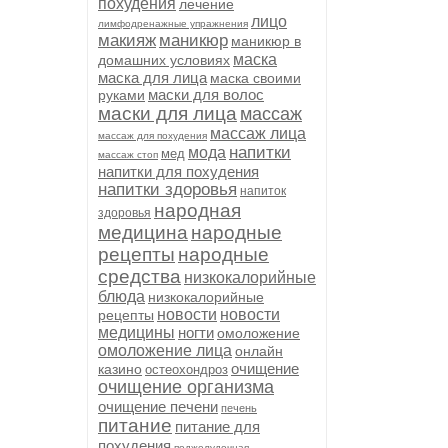
похудения
лечение
лицо
лимфодренажные упражнения
макияж
маникюр
маникюр в
маска
домашних условиях
маска для лица
маска своими
маски для волос
руками
маски для лица
массаж
массаж лица
массаж для похудения
напитки
мода
мед
массаж стоп
напитки для похудения
напитки здоровья
напиток
народная
здоровья
медицина
народные
рецепты
народные
средства
низкокалорийные
блюда
низкокалорийные
новости
новости
рецепты
медицины
ногти
омоложение
омоложение лица
онлайн
очищение
казино
остеохондроз
очищение организма
очищение печени
печень
питание
питание для
похудения
поджелудочная