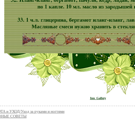
по 1 капле. 10 мл. масло из зародышей
33. 1 ч.л. глицерина, бергамот иланг-иланг, лав
Масляные смеси нужно хранить в стеклян
Inn_Gallery
ТА и УХОД/Уход за руками и ногтями
ЗНЫЕ СОВЕТЫ