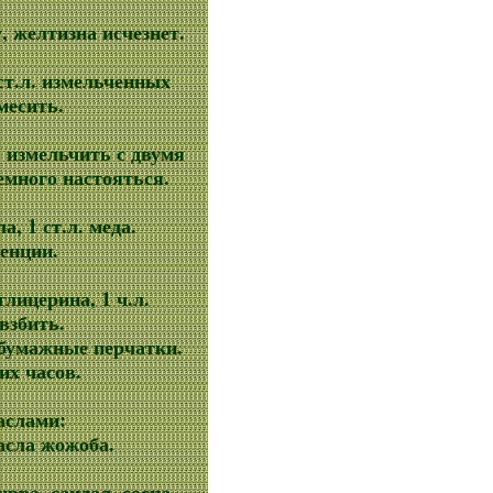
, желтизна исчезнет.
 ст.л. измельченных
месить.
, измельчить с двумя
емного настояться.
а, 1 ст.л. меда.
енции.
 глицерина, 1 ч.л.
взбить.
обумажные перчатки.
их часов.
аслами:
масла жожоба.
ирра, сандал, сосна -