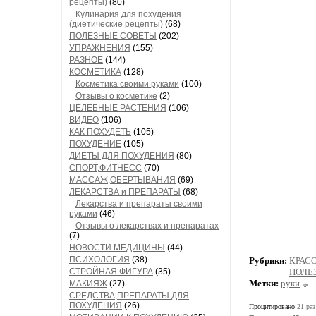
рецепты)
(80)
Кулинария для похудения
(диетические рецепты)
(68)
ПОЛЕЗНЫЕ СОВЕТЫ
(202)
УПРАЖНЕНИЯ
(155)
РАЗНОЕ
(144)
КОСМЕТИКА
(128)
Косметика своими руками
(100)
Отзывы о косметике
(2)
ЦЕЛЕБНЫЕ РАСТЕНИЯ
(106)
ВИДЕО
(106)
КАК ПОХУДЕТЬ
(105)
ПОХУДЕНИЕ
(105)
ДИЕТЫ ДЛЯ ПОХУДЕНИЯ
(80)
СПОРТ,ФИТНЕСС
(70)
МАССАЖ,ОБЕРТЫВАНИЯ
(69)
ЛЕКАРСТВА и ПРЕПАРАТЫ
(68)
Лекарства и препараты своими
руками
(46)
Отзывы о лекарствах и препаратах
(7)
НОВОСТИ МЕДИЦИНЫ
(44)
ПСИХОЛОГИЯ
(38)
Рубрики:
КРАСО
СТРОЙНАЯ ФИГУРА
(35)
ПОЛЕ
Метки:
руки
МАКИЯЖ
(27)
СРЕДСТВА,ПРЕПАРАТЫ ДЛЯ
ПОХУДЕНИЯ
(26)
Процитировано
21 раз