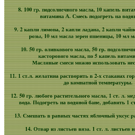
8. 100 гр. подсолнечного масла, 10 капель вита
витамина А. Смесь подогреть на водян
9. 2 капли лимона, 2 капли ладана, 2 капли чайн
розы, 10 мл масла зерен пшеницы, 10 мл 
10. 50 гр. оливкового масла, 50 гр. подсолнечн
касторового масла, по 5 капель витами
Масляные смеси можно использовать нес
11. 1 ст.л. желатина растворить в 2-х стаканах г
до комнатной температуры.
12. 50 гр. любого растительного масла, 1 ст. л. мед
вода. Подогреть на водяной бане, добавить 1 ст
13. Смешать в равных частях яблочный уксус р
14. Отвар из листьев вяза. 1 ст. л. листьев 