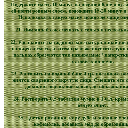
Подержите смесь 10 минут на водяной бане и охла
ей ногти ровным слоем, подождите 15-20 минут и 
Использовать такую маску можно не чаще одно
21. Лимонный сок смешать с солью и нескольк
22. Расплавить на водяной бане натуральный вос
пальцев в смесь, а затем сразу же опустить руки
пальцах образуются так называемые “наперстк
оставить на ночь.
23. Растопить на водяной бане 4 гр. пчелиного в
желток сваренного вкрутую яйца. Смешать его с
добавляя персиковое масло, до образования
24. Растворить 0,5 таблетки мумие в 1 ч.л. крем
белую глину.
25. Цветки ромашки, кору дуба и овсяные хло
кофемолке, добавить мед до образован