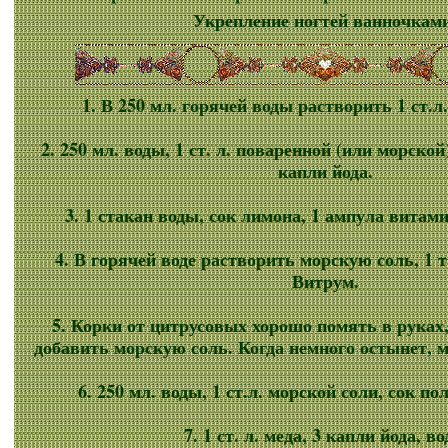
Укрепление ногтей ванночкам
1. В 250 мл. горячей воды растворить 1 ст.л
2. 250 мл. воды, 1 ст. л. поваренной (или морской)
капли йода.
3. 1 стакан воды, сок лимона, 1 ампула витам
4. В горячей воде растворить морскую соль, 1 
Витрум.
5. Корки от цитрусовых хорошо помять в руках
добавить морскую соль. Когда немного остынет, 
6. 250 мл. воды, 1 ст.л. морской соли, сок п
7. 1 ст. л. меда, 3 капли йода, во