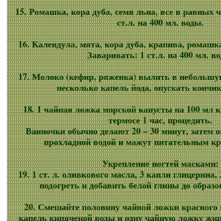
15. Ромашка, кора дуба, семя льна, все в равных 
ст.л. на 400 мл. воды.
16. Календула, мята, кора дуба, крапива, ромашк
Заваривать: 1 ст.л. на 400 мл. в
17. Молоко (кефир, ряженка) вылить в небольшу
несколько капель йода, опускать кончик
18. 1 чайная ложка морской капусты на 100 мл к
термосе 1 час, процедить.
Ванночки обычно делают 20 – 30 минут, затем 
прохладной водой и мажут питательным кр
Укрепление ногтей масками:
19. 1 ст. л. оливкового масла, 3 капли глицерина,
подогреть и добавить белой глины до образ
20. Смешайте половину чайной ложки красного 
капель кипяченой воды и одну чайную ложку жир