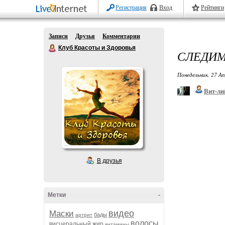
Регистрация
Вход
Рейтинги
Записи
Друзья
Комментарии
Клуб Красоты и Здоровья
СЛЕДИМ
Понедельник, 27 Ап
Вит-ли
В друзья
Метки
-
видео
Маски
бады
артрит
волосы
висцеральный жир
витамины