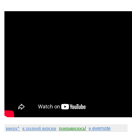
вверх^
к полной версии
понравилось!
в evernote