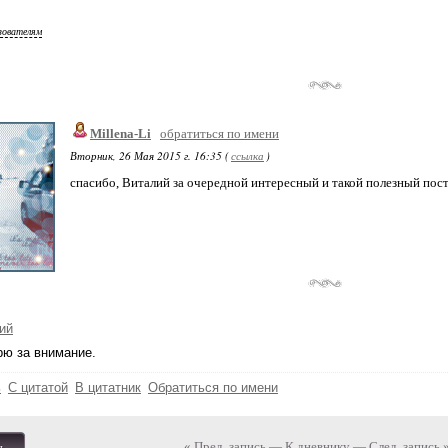
зователям
Millena-Li
обратиться по имени
Вторник, 26 Мая 2015 г. 16:35 (
ссылка
)
спасибо, Виталий за очередной интересный и такой полезный пос
ий
ю за внимание.
ь
С цитатой
В цитатник
Обратиться по имени
« Пред. запись
—
К дневнику
—
След. запись 
ь