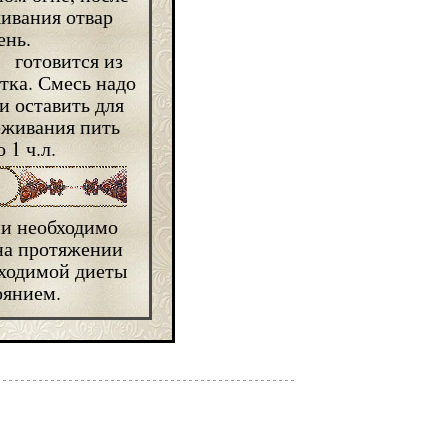
живания отвар
ень.
а готовится из
тка. Смесь надо
и оставить для
еживания пить
 1 ч.л.
ми необходимо
на протяжении
бходимой диеты
оянием.