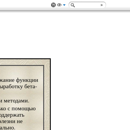
ржание функции
ыработку бета-
ько с помощью
оддержать
олезни не
ально.