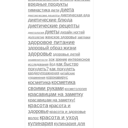
вредные продукты
диета
гимнастика
дети
диетическая еда
диетиеческие рецепты
диетические блюда
диетические рецепты
диеты
дизайн ногтей
диетология
женское здоровье
долголетие
завтраки
здоровое питание
здоровый образ жизни
здоровье
здоровье детей
интересное
зрение
зож
знаменитости
как быстро
йод
исследования
похудеть?
как похудеть
кардиоупражнения
китайские
коронавирус
упражнения
косметика
косметика
своими руками
косметология
красавицам на заметку
красавицам на заметку!
красота
красота и
здоровье
красота и здоровье
красота и уход
волос
кулинария
кулинария для