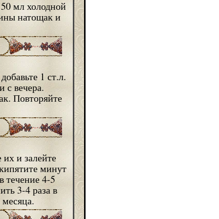
150 мл холодной
лины натощак и
обавьте 1 ст.л.
 с вечера.
ак. Повторяйте
 их и залейте
окипятите минут
в течение 4-5
ть 3-4 раза в
 месяца.