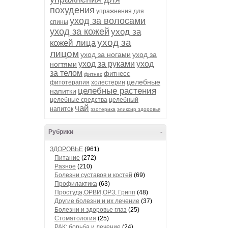
похудения
упражнения для
уход за волосами
спины
уход за кожей
уход за
уход за
кожей лица
лицом
уход за ногами
уход за
уход за руками
уход
ногтями
за телом
фитнесс
фитнес
целебные
фитотерапия
холестерин
целебные растения
напитки
целебные средства
целебный
чай
напиток
эзотерика
эликсир здоровья
Рубрики
-
ЗДОРОВЬЕ
(961)
Питание
(272)
Разное
(210)
Болезни суставов и костей
(69)
Профилактика
(63)
Простуда,ОРВИ,ОРЗ, Грипп
(48)
Другие болезни и их лечение
(37)
Болезни и здоровье глаз
(25)
Стоматология
(25)
РАК: борьба и лечение
(24)