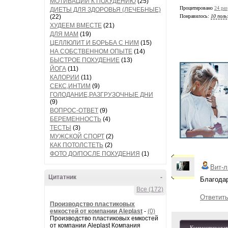
МОТИВАЦИИ К ПОХУДЕНИЮ
(25)
Процитировано
24 раз
ДИЕТЫ ДЛЯ ЗДОРОВЬЯ (ЛЕЧЕБНЫЕ)
(22)
Понравилось:
10 поль
ХУДЕЕМ ВМЕСТЕ
(21)
ДЛЯ МАМ
(19)
ЦЕЛЛЮЛИТ И БОРЬБА С НИМ
(15)
НА СОБСТВЕННОМ ОПЫТЕ
(14)
БЫСТРОЕ ПОХУДЕНИЕ
(13)
ЙОГА
(11)
КАЛОРИИ
(11)
СЕКС,ИНТИМ
(9)
ГОЛОДАНИЕ,РАЗГРУЗОЧНЫЕ ДНИ
(9)
ВОПРОС-ОТВЕТ
(9)
БЕРЕМЕННОСТЬ
(4)
ТЕСТЫ
(3)
МУЖСКОЙ СПОРТ
(2)
КАК ПОТОЛСТЕТЬ
(2)
ФОТО ДО/ПОСЛЕ ПОХУДЕНИЯ
(1)
Вит-л
Цитатник
-
Благодар
Все (172)
Ответит
Производство пластиковых
емкостей от компании Aleplast
-
(0)
Производство пластиковых емкостей
от компании Aleplast Компания
Комментироват