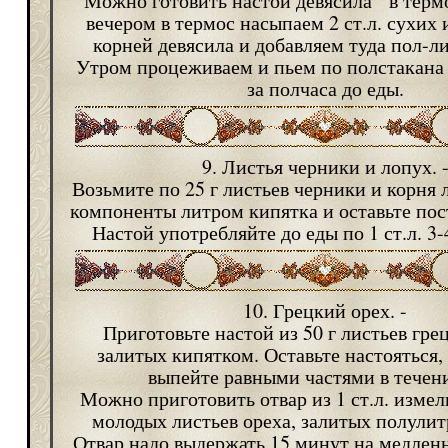
Можно готовить настой девясила в термо
вечером в термос насыпаем 2 ст.л. сухих
корней девясила и добавляем туда пол-ли
Утром процеживаем и пьем по полстакана 3
за полчаса до еды.
9. Листья черники и лопух. 
Возьмите по 25 г листьев черники и корня 
компоненты литром кипятка и оставьте пос
Настой употребляйте до еды по 1 ст.л. 3-4
10. Грецкий орех. -
Приготовьте настой из 50 г листьев гре
залитых кипятком. Оставьте настояться,
выпейте равными частями в течени
Можно приготовить отвар из 1 ст.л. изме
молодых листьев ореха, залитых полулит
Отвар надо выдержать 15 минут на медленн