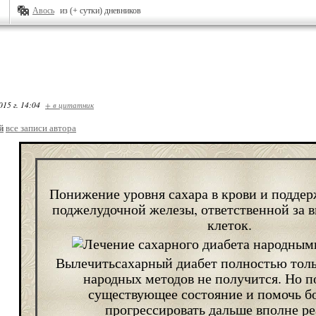
Авось
из (+ сутки) дневников
015 г. 14:04
+ в цитатник
й
все записи автора
Понижение уровня сахара в крови и подде
поджелудочной железы, ответственной за в
клеток.
Вылечитьсахарный диабет
полностью тол
народных методов не получится. Но п
существующее состояние и помочь б
прогрессировать дальше вполне ре