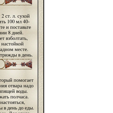
 ст. л. сухой
ть 100 мл 40-
те и поставьте
нии 8 дней.
ет взболтать,
с настойкой
адном месте.
 трижды в день.
оторый помогает
ния отвара надо
кипящей воды.
жать полчаса.
настояться,
 в день до еды.