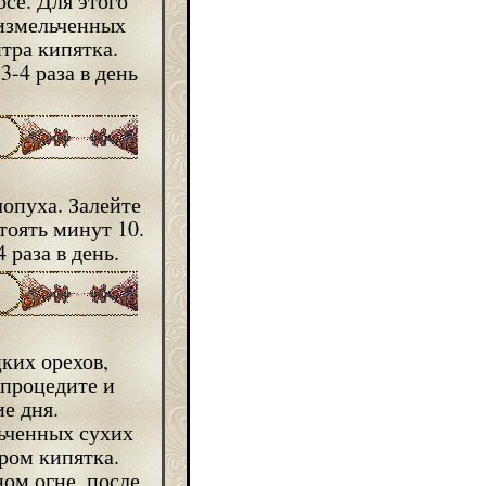
се. Для этого
 измельченных
тра кипятка.
-4 раза в день
-
лопуха. Залейте
тоять минут 10.
 раза в день.
цких орехов,
 процедите и
е дня.
льченных сухих
ром кипятка.
ом огне, после