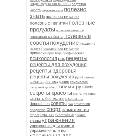
поджелудочная железа
подтяжка
полезно
живота
подтяжка лица
знать
полезное питание
полезные
полезные напитки
продукты
полезные рецепты
полезные
полезные свойства
советы
похудение
похудение
правильное питание
живота
прически
простуда
профилактика
рецепты
психология
рак
рецепты для похудения
рецепты здоровья
рецепты похудения
руны
салаты
салаты для похудения
самомассаж
своими руками
сахарный диабет
секреты красоты
сжигание жира
скачать бесплатно
скачать с
советы
depositfiles
сочетания
сон
спорт
стоматология
продуктов
суставы
стресс
тибетская медицина
упражнения
травы
упражнения для живота
упражнения для ног
упражнения для