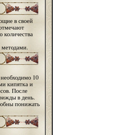
ющие в своей
 отмечают
ю количества
 методами.
 необходимо 10
ми кипятка и
асов. После
рижды в день.
собны понижать