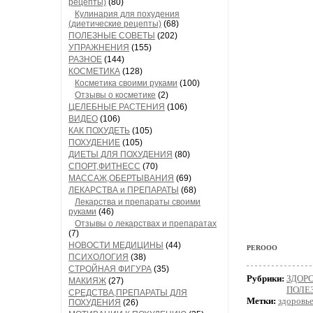
рецепты)
(80)
Кулинария для похудения
(диетические рецепты)
(68)
ПОЛЕЗНЫЕ СОВЕТЫ
(202)
УПРАЖНЕНИЯ
(155)
РАЗНОЕ
(144)
КОСМЕТИКА
(128)
Косметика своими руками
(100)
Отзывы о косметике
(2)
ЦЕЛЕБНЫЕ РАСТЕНИЯ
(106)
ВИДЕО
(106)
КАК ПОХУДЕТЬ
(105)
ПОХУДЕНИЕ
(105)
ДИЕТЫ ДЛЯ ПОХУДЕНИЯ
(80)
СПОРТ,ФИТНЕСС
(70)
МАССАЖ,ОБЕРТЫВАНИЯ
(69)
ЛЕКАРСТВА и ПРЕПАРАТЫ
(68)
Лекарства и препараты своими
руками
(46)
Отзывы о лекарствах и препаратах
(7)
НОВОСТИ МЕДИЦИНЫ
(44)
PEROOO
ПСИХОЛОГИЯ
(38)
СТРОЙНАЯ ФИГУРА
(35)
Рубрики:
ЗДОРО
МАКИЯЖ
(27)
ПОЛЕ
СРЕДСТВА,ПРЕПАРАТЫ ДЛЯ
Метки:
здоровь
ПОХУДЕНИЯ
(26)