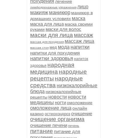
похудения
лечение
лицо
лимфодренажные упражнения
макияж
маникюр
маникюр в
маска
домашних условиях
маска для лица
маска своими
маски для волос
руками
маски для лица
массаж
массаж лица
массаж для похудения
напитки
мода
мед
массаж стоп
напитки для похудения
напитки здоровья
напиток
народная
здоровья
медицина
народные
рецепты
народные
средства
низкокалорийные
блюда
низкокалорийные
новости
новости
рецепты
медицины
ногти
омоложение
омоложение лица
онлайн
очищение
казино
остеохондроз
очищение организма
очищение печени
печень
питание
питание для
похудения
поджелудочная