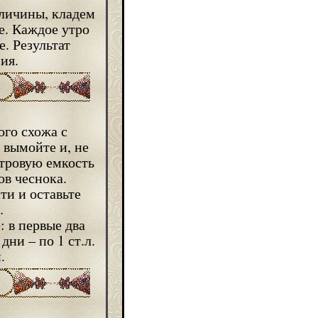
еличины, кладем
е. Каждое утро
. Результат
ия.
ого схожа с
 вымойте и, не
итровую емкость
ов чеснока.
ти и оставьте
.
 в первые два
дни – по 1 ст.л.
.