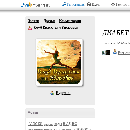
Регистрация
Вход
Рейтинги
Записи
Друзья
Комментарии
Клуб Красоты и Здоровья
ДИАБЕТ.
Вторник, 26 Мая 2
Вит-ли
В друзья
Метки
-
видео
Маски
бады
артрит
волосы
висцеральный жир
витамины