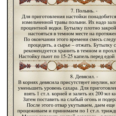
7. Полынь. -
Для приготовления настойки понадобится 2
измельченной травы полыни. Их надо зали
процентной водки. Бутылку плотно закрой
настояться в темном месте на протяже
По окончании этого времени смесь следу
процедить, а сырье – отжать. Бутылку 
рекомендуется хранить в темном и прохл
Настойку пьют по 15-25 капель перед едой
8. Девясил. -
В корнях девясила присутствует инулин, к
уменьшить уровень сахара. Для приготовле
взять 1 ст.л. корней и залить их 200 мл 
Затем поставить на слабый огонь и подер
После этого отвар укутываем, даем еще 
процеживаем и принимаем по 1 ст.л. трижды