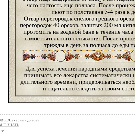
чего настоять еще полчаса. После проце
пьют по полстакана 3-4 раза в д
Отвар перегородок спелого грецкого орех
перегородок 40 орехов, залитых 200 мл кипя
протомить на водяной бане в течение часа 
самостоятельного остывания. После проц
трижды в день за полчаса до еды по
Для успеха лечения народными средства
принимать все лекарства систематически 
длительного времени, придерживаться нео
и тщательно следить за своим сост
ВЬЕ/Сахарный диабет
ЗНО ЗНАТЬ
е