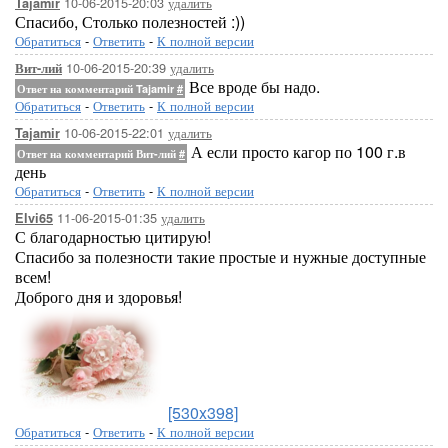
10-06-2015-20:03
удалить
Tajamir
Спасибо, Столько полезностей :))
Обратиться
-
Ответить
-
К полной версии
10-06-2015-20:39
удалить
Вит-лий
Все вроде бы надо.
Ответ на комментарий Tajamir
#
Обратиться
-
Ответить
-
К полной версии
10-06-2015-22:01
удалить
Tajamir
А если просто кагор по 100 г.в
Ответ на комментарий Вит-лий
#
день
Обратиться
-
Ответить
-
К полной версии
11-06-2015-01:35
удалить
Elvi65
С благодарностью цитирую!
Спасибо за полезности такие простые и нужные доступные
всем!
Доброго дня и здоровья!
[530x398]
Обратиться
-
Ответить
-
К полной версии