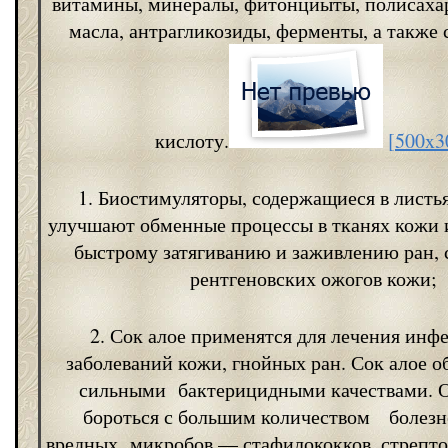
витамины, минералы, фитонциыты, полисаха
масла, антрагликозиды, ферменты, а также
кислоту.
[500x3
1. Биостимуляторы, содержащиеся в листья
улучшают обменные процессы в тканях кожи 
быстрому затягиванию и заживлению ран, 
рентгеновских ожогов кожи;
2. Сок алое применятся для лечения ин
заболеваний кожи, гнойных ран. Сок алое о
сильными бактерицидными качествами. О
бороться с большим количеством болезн
вредных микробов — стафилококков, стрепток