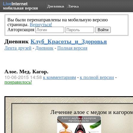
Live
Internet
Дневники
Личка
мобильная версия
Вы были перенаправлены на мобильную версию
страницы.
Вернуться!
Авторизация
Дневник
Клуб_Красоты_и_Здоровья
Лента друзей
-
Дневник
-
Полная версия
Алое. Мед. Кагор.
10-06-2015 14:58
к комментариям
-
к полной версии
-
понравилось!
Лечение алое с медом и кагором