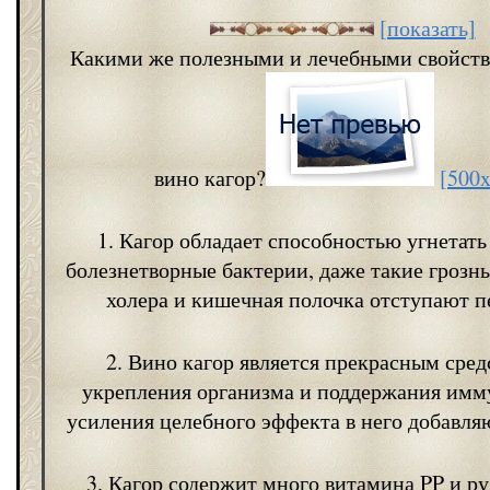
[показать]
Какими же полезными и лечебными свойств
вино кагор?
[500
1. Кагор обладает способностью угнетать
болезнетворные бактерии, даже такие грозны
холера и кишечная полочка отступают п
2. Вино кагор является прекрасным сред
укрепления организма и поддержания имму
усиления целебного эффекта в него добавляю
3. Кагор содержит много витамина PP и ру