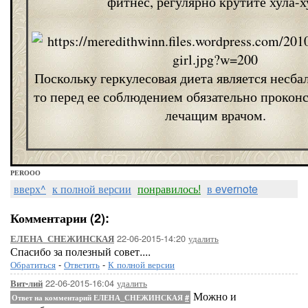
фитнес, регулярно крутите хула-х
Поскольку геркулесовая диета является несба
то перед ее соблюдением обязательно проконс
лечащим врачом.
PEROOO
вверх^
к полной версии
понравилось!
в evernote
Комментарии (2):
22-06-2015-14:20
удалить
ЕЛЕНА_СНЕЖИНСКАЯ
Спасибо за полезный совет....
Обратиться
-
Ответить
-
К полной версии
22-06-2015-16:04
удалить
Вит-лий
Можно и
Ответ на комментарий ЕЛЕНА_СНЕЖИНСКАЯ
#