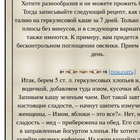
Хотите разнообразия и не можете прожить б
Тогда записывайте следующий рецепт, как 
талию на геркулесовой каше за 7 дней. Только
плюсы без минусов, и в следующем вариан
также имеются. К примеру, вам придется 
бесконтрольном поглощении овсянки. Прием 
день.
[показать]
Итак, берем 5 ст. л. геркулесовых хлопьев и
водичкой, добавляем туда изюм, кусочки ябл
Запиваем кашу зеленым чаем. Вот такой завт
настоящие сладости, – начнут шипеть измуч
женщины, – Изюм, яблоки – это все?». Нет, н
сладость – мед – прибережена на обед. Его сл
в заправленные йогуртом хлопья. Не хотите 
залейте овсянку кефиром. На ужин кушайте 