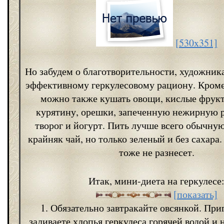
[530x351]
Но забудем о благотворительности, художника
эффективному геркулесовому рациону. Кром
можно также кушать овощи, кислые фрук
курятину, орешки, запеченную нежирную р
творог и йогурт. Пить лучше всего обычную
крайняк чай, но только зеленый и без сахара.
тоже не разнесет.
Итак, мини-диета на геркулесе
[показать]
1. Обязательно завтракайте овсянкой. При
заливаете хлопья геркулеса горячей водой и 