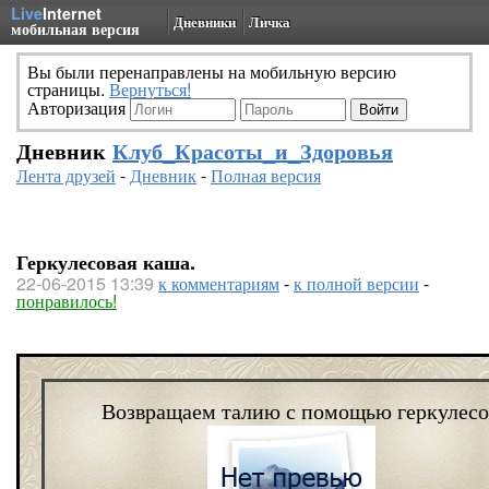
Live
Internet
Дневники
Личка
мобильная версия
Вы были перенаправлены на мобильную версию
страницы.
Вернуться!
Авторизация
Дневник
Клуб_Красоты_и_Здоровья
Лента друзей
-
Дневник
-
Полная версия
Геркулесовая каша.
22-06-2015 13:39
к комментариям
-
к полной версии
-
понравилось!
Возвращаем талию с помощью геркулесо