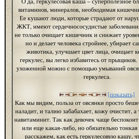
О да, геркулесовая каша – суперполезное б
витаминов, минералов, необходимая кишечни
Ее кушают люди, которые страдают от нару
ЖКТ, имеют сердечнососудистые заболевания
не только очищает кишечник и снижает урове
но и делает человека стройнее, убирает с
животика, улучшает цвет лица, очищает 
геркулес, вы легко избавитесь от прыщиков.
ухоженной можно с помощью умываний овсян
геркулеса.
[показать]
Как мы видим, польза от овсянки просто беше
наладит, и талию забабахает, кожу очистит, а
навитаминит. Так как девочек чаще беспокои
или еще какая-либо, но обязательно тонкая 
расскажем, как есть геркулесовую кашу, ч