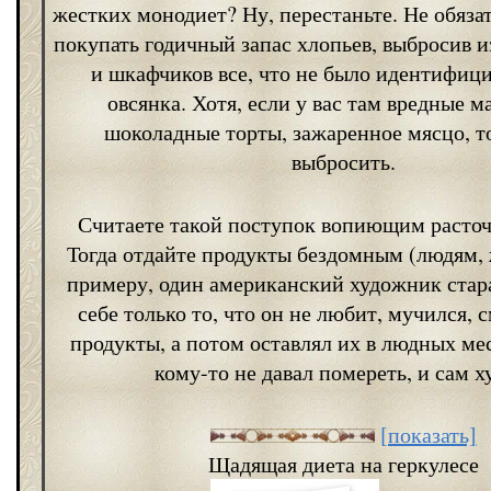
жестких монодиет? Ну, перестаньте. Не обяза
покупать годичный запас хлопьев, выбросив и
и шкафчиков все, что не было идентифиц
овсянка. Хотя, если у вас там вредные м
шоколадные торты, зажаренное мясцо, т
выбросить.
Считаете такой поступок вопиющим расто
Тогда отдайте продукты бездомным (людям,
примеру, один американский художник стар
себе только то, что он не любит, мучился, 
продукты, а потом оставлял их в людных мес
кому-то не давал помереть, и сам х
[показать]
Щадящая диета на геркулесе