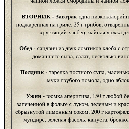
чайной ложки смородины и чайной лож
----------------------------------------
ВТОРНИК
- Завтрак
одна низкокалорийна
поджаренная на гриле, 25 г грибов, отваренны
хрустящий хлебец, чайная ложка д
Обед
- сандвич из двух ломтиков хлеба с от
домашнего сыра, салат, несколько вин
Полдник
- тарелка постного супа, маленьк
муки грубого помола, одно яблок
Ужин
- рюмка аперитива, 150 г любой б
запеченной в фольге с луком, зеленым и кра
сбрызнутой лимонным соком, 200 г картофеля
мундире, зеленая фасоль, капуста, броккол
----------------------------------------