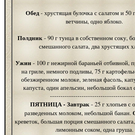
Обед
- хрустящая булочка с салатом и 50
ветчины, одно яблоко.
Полдник
- 90 г тунца в собственном соку, 
смешанного салата, два хрустящих х
Ужин
- 100 г нежирной бараньей отбивной, 
на гриле, немного подливы, 75 г картофель
обезжиренном молоке, зеленая фасоль, капу
капуста, один апельсин, небольшой бокал 
----------------------------------------
ПЯТНИЦА
- Завтрак
- 25 г хлопьев с 
разведенных молоком, небольшой банан.
креветок, большая порция смешанного салата,
лимонным соком, одна груша.