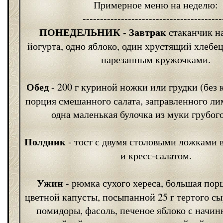
Примерное меню на неделю:
----------------------------------------
ПОНЕДЕЛЬНИК
- Завтрак
стаканчик н
йогурта, одно яблоко, один хрустящий хлебе
нарезанным кружочками.
Обед
- 200 г куриной ножки или грудки (без 
порция смешанного салата, заправленного л
одна маленькая булочка из муки грубог
Полдник
- тост с двумя столовыми ложками 
и кресс-салатом.
Ужин
- рюмка сухого хереса, большая по
цветной капусты, посыпанной 25 г тертого сы
помидоры, фасоль, печеное яблоко с начин