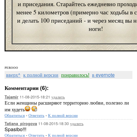
и приседания. Старайтесь ежедневно проход
менее 5 километров (примерно час ходьбы в 
и делать 100 приседаний - и через месяц вы н
ноги!
PEROOO
вверх^
к полной версии
понравилось!
в evernote
Комментарии (6):
11-08-2015-18:21
удалить
Tajamir
Если женщины расширяют территорию любви, полезно ли
им худеть
Обратиться
-
Ответить
-
К полной версии
11-08-2015-18:30
удалить
Tatiana_pirogova
Spasibo!!!
Обратиться
-
Ответить
-
К полной версии