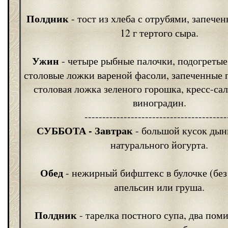
Полдник
- тост из хлеба с отрубями, запече
12 г тертого сыра.
Ужин
- четыре рыбные палочки, подогретые 
столовые ложки вареной фасоли, запеченные 
столовая ложка зеленого горошка, кресс-сал
виноградин.
----------------------------------------
СУББОТА
- Завтрак
- большой кусок дын
натурального йогурта.
Обед
- нежирный бифштекс в булочке (без 
апельсин или груша.
Полдник
- тарелка постного супа, два пом