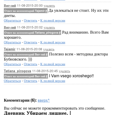
11-08-2015-20:00
удалить
Вит-лий
Да увлекаться не стоит. Ну их эти
Ответ на комментарий Tajamir
#
диеты.
Обратиться
-
Ответить
-
К полной версии
11-08-2015-20:02
удалить
Вит-лий
Рад вниманию. Всего Вам
Ответ на комментарий Tatiana_pirogova
#
хорошего.
Обратиться
-
Ответить
-
К полной версии
11-08-2015-20:08
удалить
Tajamir
Полезно всем - методика доктора
Ответ на комментарий Вит-лий
#
Бубновского. )))
Обратиться
-
Ответить
-
К полной версии
11-08-2015-20:45
удалить
Tatiana_pirogova
I Vam vsego xoroshego!!
Ответ на комментарий Вит-лий
#
Обратиться
-
Ответить
-
К полной версии
Комментарии (6):
вверх^
Вы сейчас не можете прокомментировать это сообщение.
Дневник Убираем лишнее. |