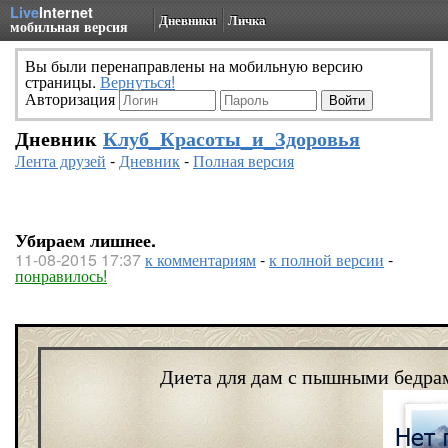
Live
Internet
Дневники
Личка
мобильная версия
Вы были перенаправлены на мобильную версию
страницы.
Вернуться!
Авторизация
Дневник
Клуб_Красоты_и_Здоровья
Лента друзей
-
Дневник
-
Полная версия
Убираем лишнее.
11-08-2015 17:37
к комментариям
-
к полной версии
-
понравилось!
Диета для дам с пышными бедра