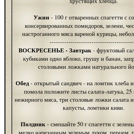
хрустящих хлебца.
Ужин
- 100 г отваренных спагетти с с
консервированных помидоров, зелени, чес
настроганного мяса вареной курицы, небо
----------------------------------------
ВОСКРЕСЕНЬЕ
- Завтрак
- фруктовый сал
кубиками одно яблоко, грушу и банан, зап
столовыми ложками натурального йо
Обед
- открытый сандвич - на ломтик хлеба и
помола положите листы салата-латука, 25 
нежирного мяса, три столовые ложки салата 
капусты, ломтики киви.
Полдник
- смешайте 50 г спагетти с зелен
мелко нарезанным зеленым луком, перцем,