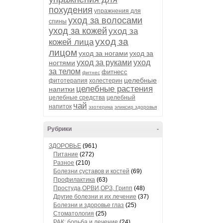
похудения
упражнения для
уход за волосами
спины
уход за кожей
уход за
уход за
кожей лица
лицом
уход за ногами
уход за
уход за руками
уход
ногтями
за телом
фитнесс
фитнес
целебные
фитотерапия
холестерин
целебные растения
напитки
целебные средства
целебный
чай
напиток
эзотерика
эликсир здоровья
Рубрики
-
ЗДОРОВЬЕ
(961)
Питание
(272)
Разное
(210)
Болезни суставов и костей
(69)
Профилактика
(63)
Простуда,ОРВИ,ОРЗ, Грипп
(48)
Другие болезни и их лечение
(37)
Болезни и здоровье глаз
(25)
Стоматология
(25)
РАК: борьба и лечение
(24)