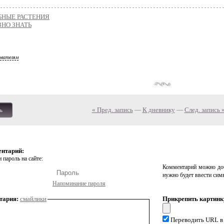
БНЫЕ РАСТЕНИЯ
ЗНО ЗНАТЬ
ователям
« Пред. запись
—
К дневнику
—
След. запись 
ь
ентарий:
 пароль на сайте:
Комментарий можно доб
нужно будет ввести сим
Напоминание пароля
тария:
смайлики
Прикрепить картинк
Переводить URL в