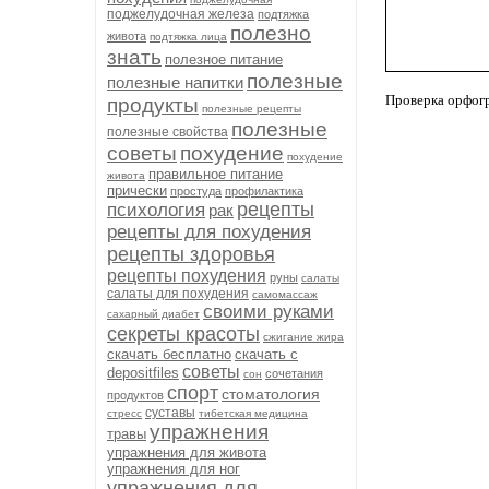
поджелудочная железа
подтяжка
полезно
живота
подтяжка лица
знать
полезное питание
полезные
полезные напитки
Проверка орфог
продукты
полезные рецепты
полезные
полезные свойства
советы
похудение
похудение
правильное питание
живота
прически
простуда
профилактика
рецепты
психология
рак
рецепты для похудения
рецепты здоровья
рецепты похудения
руны
салаты
салаты для похудения
самомассаж
своими руками
сахарный диабет
секреты красоты
сжигание жира
скачать бесплатно
скачать с
советы
depositfiles
сочетания
сон
спорт
стоматология
продуктов
суставы
стресс
тибетская медицина
упражнения
травы
упражнения для живота
упражнения для ног
упражнения для