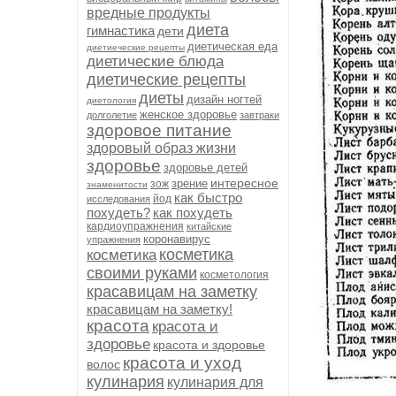
вредные продукты
диета
гимнастика
дети
диетическая еда
диетиеческие рецепты
диетические блюда
диетические рецепты
диеты
дизайн ногтей
диетология
женское здоровье
долголетие
завтраки
здоровое питание
здоровый образ жизни
здоровье
здоровье детей
интересное
зрение
зож
знаменитости
как быстро
йод
исследования
похудеть?
как похудеть
кардиоупражнения
китайские
коронавирус
упражнения
косметика
косметика
своими руками
косметология
красавицам на заметку
красавицам на заметку!
красота
красота и
здоровье
красота и здоровье
красота и уход
волос
кулинария
кулинария для