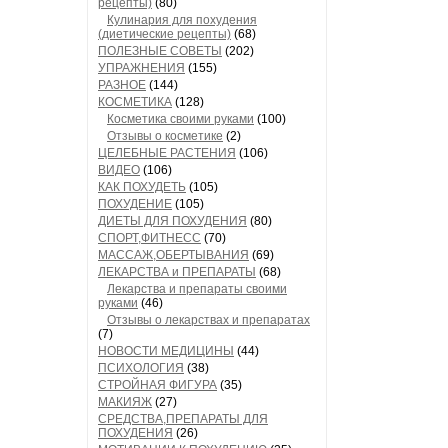
рецепты)
(80)
Кулинария для похудения
(диетические рецепты)
(68)
ПОЛЕЗНЫЕ СОВЕТЫ
(202)
УПРАЖНЕНИЯ
(155)
РАЗНОЕ
(144)
КОСМЕТИКА
(128)
Косметика своими руками
(100)
Отзывы о косметике
(2)
ЦЕЛЕБНЫЕ РАСТЕНИЯ
(106)
ВИДЕО
(106)
КАК ПОХУДЕТЬ
(105)
ПОХУДЕНИЕ
(105)
ДИЕТЫ ДЛЯ ПОХУДЕНИЯ
(80)
СПОРТ,ФИТНЕСС
(70)
МАССАЖ,ОБЕРТЫВАНИЯ
(69)
ЛЕКАРСТВА и ПРЕПАРАТЫ
(68)
Лекарства и препараты своими
руками
(46)
Отзывы о лекарствах и препаратах
(7)
НОВОСТИ МЕДИЦИНЫ
(44)
ПСИХОЛОГИЯ
(38)
СТРОЙНАЯ ФИГУРА
(35)
МАКИЯЖ
(27)
СРЕДСТВА,ПРЕПАРАТЫ ДЛЯ
ПОХУДЕНИЯ
(26)