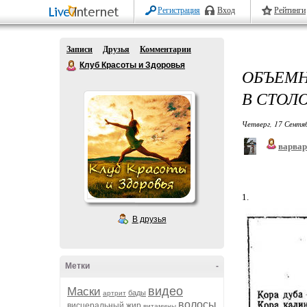
Регистрация
Вход
Рейтинги
Записи
Друзья
Комментарии
Клуб Красоты и Здоровья
ОБЪЕМН
В СТОЛ
Четверг, 17 Сентя
варва
1.
В друзья
Метки
-
видео
Маски
бады
артрит
волосы
висцеральный жир
витамины