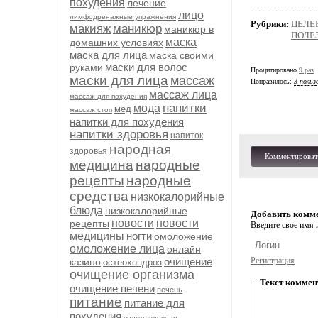
похудения
лечение
лицо
лимфодренажные упражнения
Рубрики:
ЦЕЛЕ
макияж
маникюр
маникюр в
ПОЛЕ
маска
домашних условиях
маска для лица
маска своими
маски для волос
руками
Процитировано
9 раз
маски для лица
массаж
Понравилось:
3 польз
массаж лица
массаж для похудения
напитки
мода
мед
массаж стоп
напитки для похудения
напитки здоровья
напиток
народная
здоровья
Комментироват
медицина
народные
рецепты
народные
средства
низкокалорийные
блюда
низкокалорийные
Добавить комм
новости
новости
рецепты
Введите свое имя и
медицины
ногти
омоложение
омоложение лица
онлайн
очищение
Регистрация
казино
остеохондроз
очищение организма
Текст коммен
очищение печени
печень
питание
питание для
похудения
поджелудочная