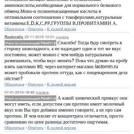
аминокислоты,необходимые для нормального белкового
обмена.Моно-и полиненасыщенные кислоты в
оптимальном соотношении с токоферолами,натуральные
витамины:Е,D,К,С,РР,ГРУППЫ В,ПРОВИТАМИН А.
Обратиться
-
Ответить
-
К полной версии
20-11-2015-10:01
удалить
Restoratio
Спасибо! Тогда буду смотреть в
Ответ на комментарий F0ra911
#
сторону шоколадного, а не надоедает один и тот же вкус
постоянно, может можно с чем-нибудь натуральным
размешивать, чтобы вкус менять? Пока что думаю на пробу
взять лактомин 80, через интернет-магазин lactomin.ru
может пробовали протеин оттуда, как с пищеварением дела
обстоят?
Обратиться
-
Ответить
-
К полной версии
07-01-2016-18:46
удалить
А какой химический привкус они
Ответ на комментарий F0ra911
#
могут иметь, если допустим сам протеин имеет молочный
вкус или Вы про добавки именно говорите, а не про сам
протеин. И чем изолят от концентрата отличается, просто
сравниваю по цене разница достаточно ощутимая.
Обратиться
-
Ответить
-
К полной версии