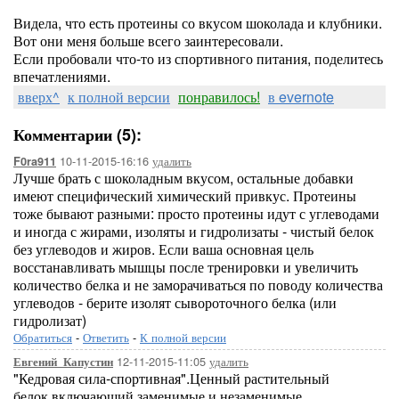
Видела, что есть протеины со вкусом шоколада и клубники.
Вот они меня больше всего заинтересовали.
Если пробовали что-то из спортивного питания, поделитесь
впечатлениями.
вверх^
к полной версии
понравилось!
в evernote
Комментарии (5):
10-11-2015-16:16
удалить
F0ra911
Лучше брать с шоколадным вкусом, остальные добавки
имеют специфический химический привкус. Протеины
тоже бывают разными: просто протеины идут с углеводами
и иногда с жирами, изоляты и гидролизаты - чистый белок
без углеводов и жиров. Если ваша основная цель
восстанавливать мышцы после тренировки и увеличить
количество белка и не заморачиваться по поводу количества
углеводов - берите изолят сывороточного белка (или
гидролизат)
Обратиться
-
Ответить
-
К полной версии
12-11-2015-11:05
удалить
Евгений_Капустин
"Кедровая сила-спортивная".Ценный растительный
белок,включающий заменимые и незаменимые