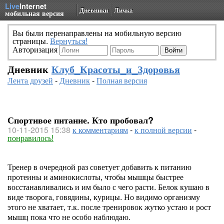
Live
Internet
Дневники
Личка
мобильная версия
Вы были перенаправлены на мобильную версию
страницы.
Вернуться!
Авторизация
Дневник
Клуб_Красоты_и_Здоровья
Лента друзей
-
Дневник
-
Полная версия
Спортивое питание. Кто пробовал?
10-11-2015 15:38
к комментариям
-
к полной версии
-
понравилось!
Тренер в очередной раз советует добавить к питанию
протеины и аминокислоты, чтобы мышцы быстрее
восстанавливались и им было с чего расти. Белок кушаю в
виде творога, говядины, курицы. Но видимо организму
этого не хватает, т.к. после тренировок жутко устаю и рост
мышц пока что не особо наблюдаю.