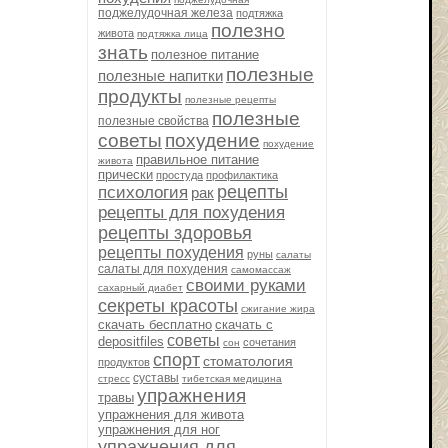
поджелудочная железа
подтяжка
полезно
живота
подтяжка лица
знать
полезное питание
полезные
полезные напитки
продукты
полезные рецепты
полезные
полезные свойства
советы
похудение
похудение
правильное питание
живота
прически
простуда
профилактика
рецепты
психология
рак
рецепты для похудения
рецепты здоровья
рецепты похудения
руны
салаты
салаты для похудения
самомассаж
своими руками
сахарный диабет
секреты красоты
сжигание жира
скачать бесплатно
скачать с
советы
depositfiles
сочетания
сон
спорт
стоматология
продуктов
суставы
стресс
тибетская медицина
упражнения
травы
упражнения для живота
упражнения для ног
упражнения для