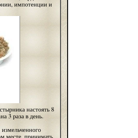
тонии, импотенции и
устырника настоять 8
на 3 раза в день.
. измельченного
ом месте, принимать