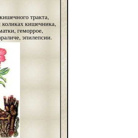
кишечного тракта,
и коликах кишечника,
матки, геморрое,
араличе, эпилепсии.