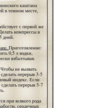
в конского каштана
ей в темном месте,
ействует с первой же
Делать компрессы в
5 дней.
нее.
Приготовление:
ить 0,5 л водки,
ески взбалтывая.
Чтобы не вызвать
 сделать перерыв 3-5
новый индекс. Если
 сделать перерыв 5-7
ть.
я при всякого рода
лабости, сердечных