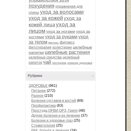
похудения
упражнения для
уход за волосами
спины
уход за кожей
уход за
уход за
кожей лица
лицом
уход за ногами
уход за
уход за руками
уход
ногтями
за телом
фитнесс
фитнес
целебные
фитотерапия
холестерин
целебные растения
напитки
целебные средства
целебный
чай
напиток
эзотерика
эликсир здоровья
Рубрики
-
ЗДОРОВЬЕ
(961)
Питание
(272)
Разное
(210)
Болезни суставов и костей
(69)
Профилактика
(63)
Простуда,ОРВИ,ОРЗ, Грипп
(48)
Другие болезни и их лечение
(37)
Болезни и здоровье глаз
(25)
Стоматология
(25)
РАК: борьба и лечение
(24)