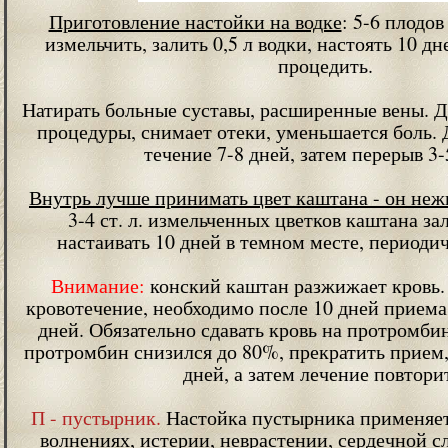
Приготовление настойки на водке
: 5-6 плодо
измельчить, залить 0,5 л водки, настоять 10 дн
процедить.
Натирать больные суставы, расширенные вены. Д
процедуры, снимает отеки, уменьшается боль. 
течение 7-8 дней, затем перерыв 3-
Внутрь лучше принимать цвет каштана - он неж
3-4 ст. л. измельченных цветков каштана зал
настаивать 10 дней в темном месте, периодич
Внимание:
конский каштан разжижает кровь. 
кровотечение, необходимо после 10 дней приема
дней. Обязательно сдавать кровь на протромби
протромбин снизился до 80%, прекратить прием,
дней, а затем лечение повтори
П - пустырник.
Настойка пустырника применяетс
волнениях, истерии, неврастении, сердечной с