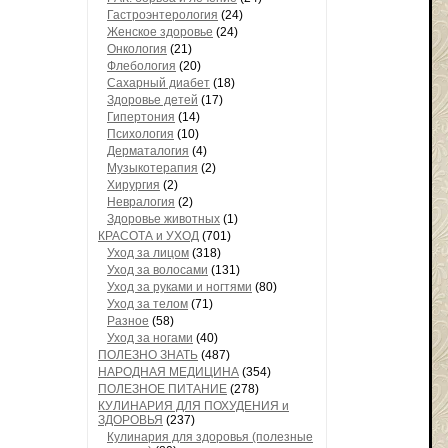
Гастроэнтерология
(24)
Женское здоровье
(24)
Онкология
(21)
Флебология
(20)
Сахарный диабет
(18)
Здоровье детей
(17)
Гипертония
(14)
Психология
(10)
Дерматалогия
(4)
Музыкотерапия
(2)
Хирургия
(2)
Невралогия
(2)
Здоровье животных
(1)
КРАСОТА и УХОД
(701)
Уход за лицом
(318)
Уход за волосами
(131)
Уход за руками и ногтями
(80)
Уход за телом
(71)
Разное
(58)
Уход за ногами
(40)
ПОЛЕЗНО ЗНАТЬ
(487)
НАРОДНАЯ МЕДИЦИНА
(354)
ПОЛЕЗНОЕ ПИТАНИЕ
(278)
КУЛИНАРИЯ ДЛЯ ПОХУДЕНИЯ и
ЗДОРОВЬЯ
(237)
Кулинария для здоровья (полезные