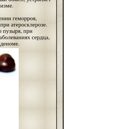
изме.
ении геморроя,
при атеросклерозе.
 пузыря, при
аболеваниях сердца,
аденоме.