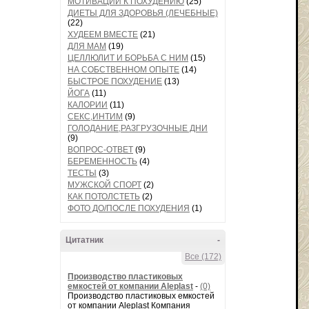
МОТИВАЦИИ К ПОХУДЕНИЮ
(25)
ДИЕТЫ ДЛЯ ЗДОРОВЬЯ (ЛЕЧЕБНЫЕ)
(22)
ХУДЕЕМ ВМЕСТЕ
(21)
ДЛЯ МАМ
(19)
ЦЕЛЛЮЛИТ И БОРЬБА С НИМ
(15)
НА СОБСТВЕННОМ ОПЫТЕ
(14)
БЫСТРОЕ ПОХУДЕНИЕ
(13)
ЙОГА
(11)
КАЛОРИИ
(11)
СЕКС,ИНТИМ
(9)
ГОЛОДАНИЕ,РАЗГРУЗОЧНЫЕ ДНИ
(9)
ВОПРОС-ОТВЕТ
(9)
БЕРЕМЕННОСТЬ
(4)
ТЕСТЫ
(3)
МУЖСКОЙ СПОРТ
(2)
КАК ПОТОЛСТЕТЬ
(2)
ФОТО ДО/ПОСЛЕ ПОХУДЕНИЯ
(1)
Цитатник
-
Все (172)
Производство пластиковых
емкостей от компании Aleplast
-
(0)
Производство пластиковых емкостей
от компании Aleplast Компания