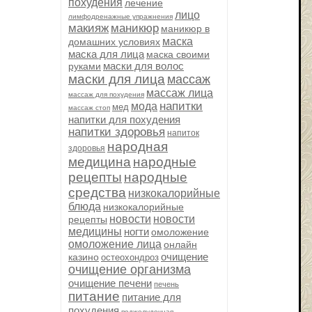
похудения
лечение
лицо
лимфодренажные упражнения
макияж
маникюр
маникюр в
маска
домашних условиях
маска для лица
маска своими
маски для волос
руками
маски для лица
массаж
массаж лица
массаж для похудения
напитки
мода
мед
массаж стоп
напитки для похудения
напитки здоровья
напиток
народная
здоровья
медицина
народные
рецепты
народные
средства
низкокалорийные
блюда
низкокалорийные
новости
новости
рецепты
медицины
ногти
омоложение
омоложение лица
онлайн
очищение
казино
остеохондроз
очищение организма
очищение печени
печень
питание
питание для
похудения
поджелудочная