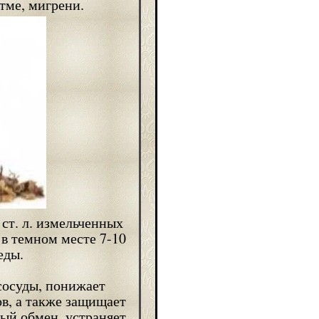
тме, мигрени.
 ст. л. измельченных
 в темном месте 7-10
еды.
сосуды, понижает
ов, а также защищает
ый обмен, устраняет