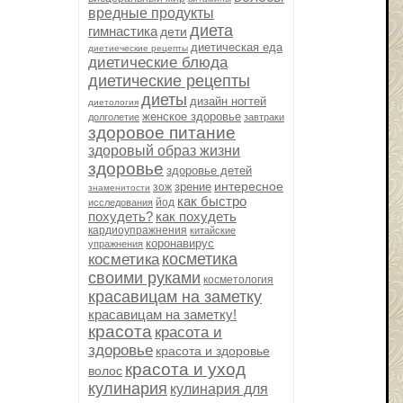
вредные продукты
диета
гимнастика
дети
диетическая еда
диетиеческие рецепты
диетические блюда
диетические рецепты
диеты
дизайн ногтей
диетология
женское здоровье
долголетие
завтраки
здоровое питание
здоровый образ жизни
здоровье
здоровье детей
интересное
зрение
зож
знаменитости
как быстро
йод
исследования
похудеть?
как похудеть
кардиоупражнения
китайские
коронавирус
упражнения
косметика
косметика
своими руками
косметология
красавицам на заметку
красавицам на заметку!
красота
красота и
здоровье
красота и здоровье
красота и уход
волос
кулинария
кулинария для