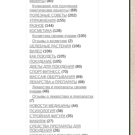
рецепты)
(80)
Кулинария для похудения
(диетические рецепты)
(68)
ПОЛЕЗНЫЕ СОВЕТЫ
(202)
УПРАЖНЕНИЯ
(155)
РАЗНОЕ
(144)
КОСМЕТИКА
(128)
Косметика своими руками
(100)
Отзывы о косметике
(2)
ЦЕЛЕБНЫЕ РАСТЕНИЯ
(106)
ВИДЕО
(106)
КАК ПОХУДЕТЬ
(105)
ПОХУДЕНИЕ
(105)
ДИЕТЫ ДЛЯ ПОХУДЕНИЯ
(80)
СПОРТ,ФИТНЕСС
(70)
МАССАЖ,ОБЕРТЫВАНИЯ
(69)
ЛЕКАРСТВА и ПРЕПАРАТЫ
(68)
Лекарства и препараты своими
руками
(46)
Отзывы о лекарствах и препаратах
(7)
НОВОСТИ МЕДИЦИНЫ
(44)
ПСИХОЛОГИЯ
(38)
СТРОЙНАЯ ФИГУРА
(35)
МАКИЯЖ
(27)
СРЕДСТВА,ПРЕПАРАТЫ ДЛЯ
ПОХУДЕНИЯ
(26)