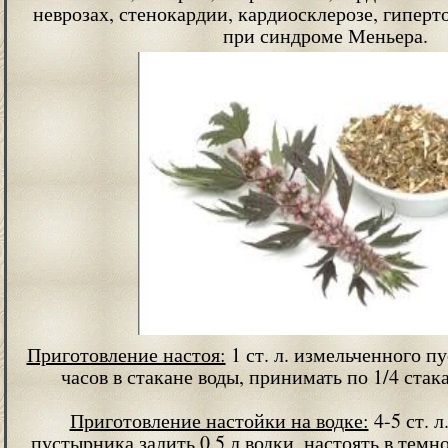
неврозах, стенокардии, кардиосклерозе, гипер
при синдроме Меньера.
Приготовление настоя:
1 ст. л. измельченного п
часов в стакане воды, принимать по 1/4 стака
Приготовление настойки на водке:
4-5 ст. л
пустырника залить 0,5 л водки, настоять в темн