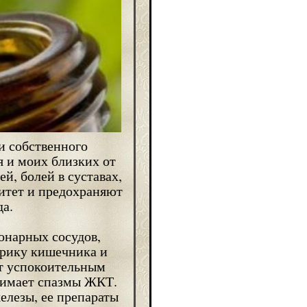
и собственного
 и моих близких от
й, болей в суставах,
итет и предохраняют
да.
онарных сосудов,
орику кишечника и
ит успокоительным
снимает спазмы ЖКТ.
елезы, ее препараты