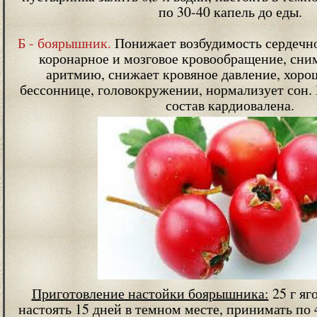
по 30-40 капель до еды.
Б - боярышник.
Понижает возбудимость сердечн
коронарное и мозговое кровообращение, сни
аритмию, снижает кровяное давление, хоро
бессоннице, головокружении, нормализует сон.
состав кардиовалена.
Приготовление настойки боярышника:
25 г яг
настоять 15 дней в темном месте, принимать по 4