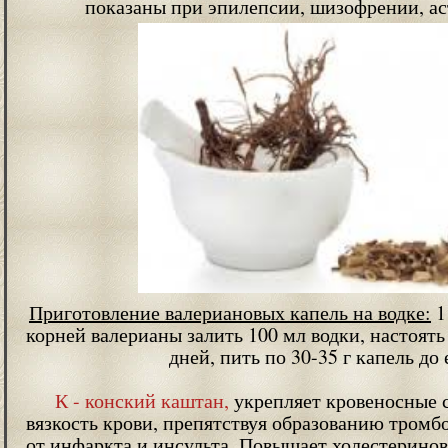
показаны при эпилепсии, шизофрении, ас
Приготовление валериановых капель на водке:
1
корней валерианы залить 100 мл водки, настоять
дней, пить по 30-35 г капель до 
К - конский каштан,
укрепляет кровеносные 
вязкость крови, препятствуя образованию тромб
от инфаркта и инсульта. Повышает холестеринов