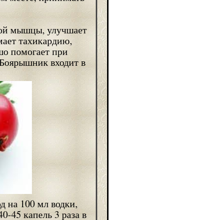
ой мышцы, улучшает
мает тахикардию,
шо помогает при
 Боярышник входит в
од на 100 мл водки,
0-45 капель 3 раза в