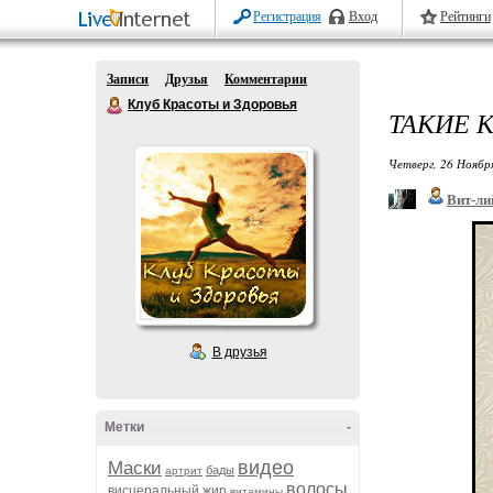
Регистрация
Вход
Рейтинги
Записи
Друзья
Комментарии
Клуб Красоты и Здоровья
ТАКИЕ 
Четверг, 26 Ноябр
Вит-ли
В друзья
Метки
-
видео
Маски
бады
артрит
волосы
висцеральный жир
витамины