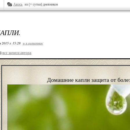
Авось
из (+ сутки) дневников
КАПЛИ.
я 2015 г. 15:28
+ в цитатник
й
все записи автора
Домашние капли защита от боле