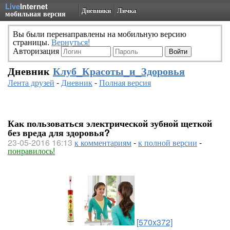
Live
Internet
Дневники
Личка
мобильная версия
Вы были перенаправлены на мобильную версию
страницы.
Вернуться!
Авторизация
Дневник
Клуб_Красоты_и_Здоровья
Лента друзей
-
Дневник
-
Полная версия
Как пользоваться электрической зубной щеткой
без вреда для здоровья?
23-05-2016 16:13
к комментариям
-
к полной версии
-
понравилось!
[570x372]