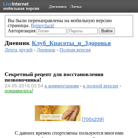
Live
Internet
Дневники
Личка
мобильная версия
Вы были перенаправлены на мобильную версию
страницы.
Вернуться!
Авторизация
Дневник
Клуб_Красоты_и_Здоровья
Лента друзей
-
Дневник
-
Полная версия
Секретный рецепт для восстановления
позвоночника!
24-05-2016 03:54
к комментариям
-
к полной версии
-
понравилось!
[700x239]
С давних времен спортсмены пользуются многими