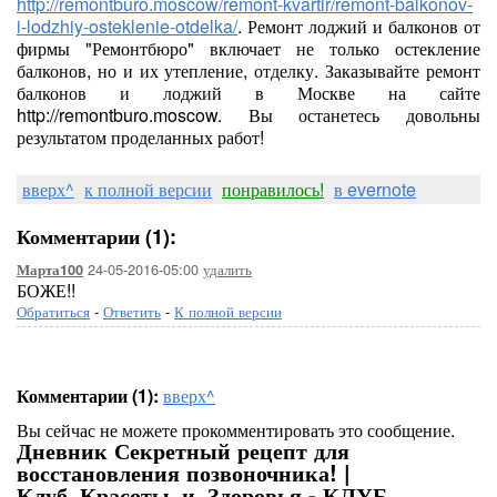
http://remontburo.moscow/remont-kvartir/remont-balkonov-
i-lodzhiy-osteklenie-otdelka/
. Ремонт лоджий и балконов от
фирмы "Ремонтбюро" включает не только остекление
балконов, но и их утепление, отделку. Заказывайте ремонт
балконов и лоджий в Москве на сайте
http://remontburo.moscow. Вы останетесь довольны
результатом проделанных работ!
вверх^
к полной версии
понравилось!
в evernote
Комментарии (1):
24-05-2016-05:00
удалить
Марта100
БОЖЕ!!
Обратиться
-
Ответить
-
К полной версии
Комментарии (1):
вверх^
Вы сейчас не можете прокомментировать это сообщение.
Дневник Секретный рецепт для
восстановления позвоночника! |
Клуб_Красоты_и_Здоровья - КЛУБ