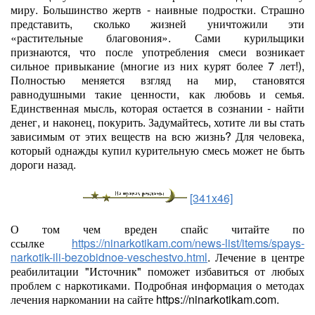
миру. Большинство жертв - наивные подростки. Страшно
представить, сколько жизней уничтожили эти
«растительные благовония». Сами курильщики
признаются, что после употребления смеси возникает
сильное привыкание (многие из них курят более 7 лет!),
Полностью меняется взгляд на мир, становятся
равнодушными такие ценности, как любовь и семья.
Единственная мысль, которая остается в сознании - найти
денег, и наконец, покурить. Задумайтесь, хотите ли вы стать
зависимым от этих веществ на всю жизнь? Для человека,
который однажды купил курительную смесь может не быть
дороги назад.
[341x46]
О том чем вреден спайс читайте по
ссылке
https://ninarkotikam.com/news-list/items/spays-
narkotik-ili-bezobidnoe-veschestvo.html
. Лечение в центре
реабилитации "Источник" поможет избавиться от любых
проблем с наркотиками. Подробная информация о методах
лечения наркомании на сайте https://ninarkotikam.com.