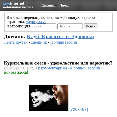
Live
Internet
Дневники
Личка
мобильная версия
Вы были перенаправлены на мобильную версию
страницы.
Вернуться!
Авторизация
Дневник
Клуб_Красоты_и_Здоровья
Лента друзей
-
Дневник
-
Полная версия
Курительные смеси - удовольствие или наркотик?
29-05-2016 17:20
к комментариям
-
к полной версии
-
понравилось!
[700x467]