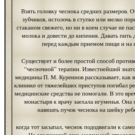
Взять головку чеснока средних размеров. 
зубчиков, истолочь в ступке или мелко поре
стаканом свежего, но ни в коем случае не па
молока и довести до кипения. Давать пить 
перед каждым приемом пищи и на 
Существует и более простой способ прот
“чесночной” терапии. Известнейший знат
медицины П. М. Куреннов рассказывает, как в
клинике от тяжелейших приступов погибал ре
медицинские средства не помогали. В это вре
монастыря к врачу заехала игуменья. Она
навязать пучок чеснока на шейку ребе
когда тот засыпал, чеснок пододвигали к само
На следующий день маленький страдале