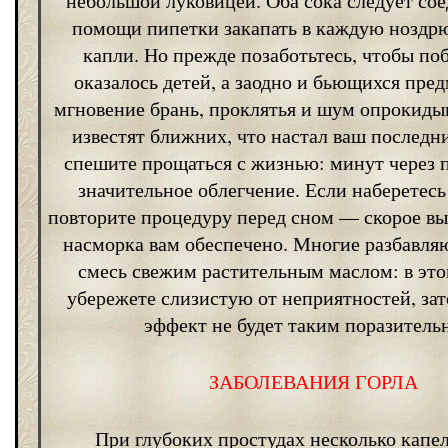
небольшой луковицей. Оба сока следует со
помощи пипетки закапать в каждую ноздр
капли. Но прежде позаботьтесь, чтобы по
оказалось детей, а заодно и бьющихся пред
мгновение брань, проклятья и шум опрокиды
известят ближних, что настал ваш последни
спешите прощаться с жизнью: минут через 
значительное облегчение. Если наберетесь
повторите процедуру перед сном — скорое вы
насморка вам обеспечено. Многие разбавля
смесь свежим растительным маслом: в это
убережете слизистую от неприятностей, зат
эффект не будет таким поразитель
ЗАБОЛЕВАНИЯ ГОРЛА
При глубоких простудах несколько капел