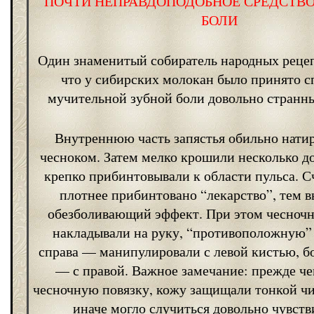
ПОЧТИ НЕПРАВДОПОДОБНОЕ СРЕДСТВО
БОЛИ
Один знаменитый собиратель народных рецеп
что у сибирских молокан было принято сп
мучительной зубной боли довольно странн
Внутреннюю часть запястья обильно нати
чесноком. Затем мелко крошили несколько до
крепко прибинтовывали к области пульса. С
плотнее прибинтовано “лекарство”, тем 
обезболивающий эффект. При этом чесноч
накладывали на руку, “противоположную” 
справа — манипулировали с левой кистью, б
— с правой. Важное замечание: прежде ч
чесночную повязку, кожу защищали тонкой чи
иначе могло случиться довольно чувств