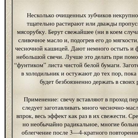
Несколько очищенных зубчиков некрупно
тщательно растирают или дважды пропус
мясорубку. Берут свежайшее (ни в коем случа
сливочное масло и, подогрев его до мягкост
чесночной кашицей. Дают немного остыть и 
небольшой свечи. Лучше это делать при пом
“фунтиком” листа чистой белой бумаги. Заго
в холодильник и остужают до тех пор, пока
будет безбоязненно держать в своих 
Применение: свечу вставляют в проход пер
следует заготавливать много чесночно-мас
впрок, весь эффект как раз в их свежести. Ср
но необычайно радикальное, многие больн
облегчение после 3—4-кратного повторени