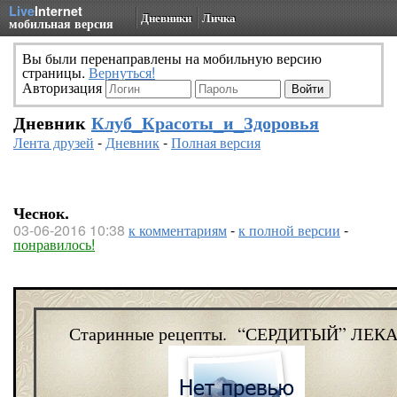
Live
Internet
Дневники
Личка
мобильная версия
Вы были перенаправлены на мобильную версию
страницы.
Вернуться!
Авторизация
Дневник
Клуб_Красоты_и_Здоровья
Лента друзей
-
Дневник
-
Полная версия
Чеснок.
03-06-2016 10:38
к комментариям
-
к полной версии
-
понравилось!
Старинные рецепты. “СЕРДИТЫЙ” ЛЕКАР