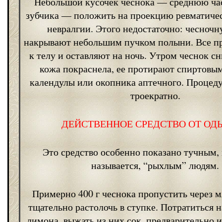
Небольшой кусочек чеснока — среднюю ча
зубчика — положить на проекцию ревматиче
невралгии. Этого недостаточно: чесночн
накрывают небольшим пучком полыни. Все п
к телу и оставляют на ночь. Утром чеснок с
кожа покраснела, ее протирают спиртовы
календулы или окопника аптечного. Процед
троекратно.
ДЕЙСТВЕННОЕ СРЕДСТВО ОТ О
Это средство особенно показано тучным, 
называется, “рыхлым” людям.
Примерно 400 г чеснока пропустить через 
тщательно растолочь в ступке. Потратиться 
лимона, выжать из них сок, предварительно 