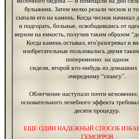
молочного бидона — и помещали на дно силь
булыжник. Затем мелко резали чеснок и т
сыпали его на камень. Когда чеснок начинал 
и подгорать, больные, освободившись от оде
верхом на емкость, получив таким образом “
Когда камень остывал, его'разогревал и в
изобретательные пользовались двумя таки
попеременно: на одном
сидели, второй кто-нибудь из домашних 
очередному “сеансу”.
Облегчение наступало почти мгновенно;
основательного лечебного эффекта требовал
десяти процедур.
ЕЩЕ ОДИН НАДЕЖНЫЙ СПОСОБ ИЗБА
ГЕМОРРОЯ