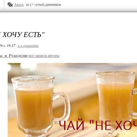
Авось
из (+ сутки) дневников
 ХОЧУ ЕСТЬ"
16 г. 19:17
+ в цитатник
ы_и_Рукоделие
все записи автора