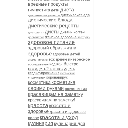
вредные продукты
диета
гимнастика
дети
диетическая еда
диетиеческие рецепты
диетические блюда
диетические рецепты
диеты
дизайн ногтей
диетология
женское здоровье
долголетие
завтраки
здоровое питание
здоровый образ жизни
здоровье
здоровье детей
интересное
зрение
зож
знаменитости
как быстро
йод
исследования
похудеть?
как похудеть
кардиоупражнения
китайские
коронавирус
упражнения
косметика
косметика
своими руками
косметология
красавицам на заметку
красавицам на заметку!
красота
красота и
здоровье
красота и здоровье
красота и уход
волос
кулинария
кулинария для