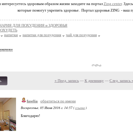
ы интересуетесь здоровым образом жизни заходите на портал
Zing.center
. Здес
которые помогут укрепить здоровье. Портал здоровья ZING - ваш п
НАРИЯ ДЛЯ ПОХУДЕНИЯ и ЗДОРОВЬЯ
ПОХУДЕТЬ
напитки
напитки для похудения
чай для похудения
зователям
« Пред. запись
—
К дневнику
—
След. запись 
ь
faselia
обратиться по имени
Воскресенье, 05 Июня 2016 г. 14:57 (
ссылка
)
Благодарю!