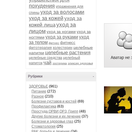
похудения
упражнения для
уход за волосами
спины
уход за кожей
уход за
уход за
кожей лица
лицом
уход за ногами
уход за
уход за руками
уход
ногтями
за телом
фитнесс
фитнес
целебные
фитотерапия
холестерин
целебные растения
напитки
целебные средства
целебный
чай
напиток
эзотерика
эликсир здоровья
Рубрики
-
ЗДОРОВЬЕ
(961)
Питание
(272)
Разное
(210)
Болезни суставов и костей
(69)
Профилактика
(63)
Простуда,ОРВИ,ОРЗ, Грипп
(48)
Другие болезни и их лечение
(37)
Болезни и здоровье глаз
(25)
Стоматология
(25)
РАК: борьба и лечение
(24)