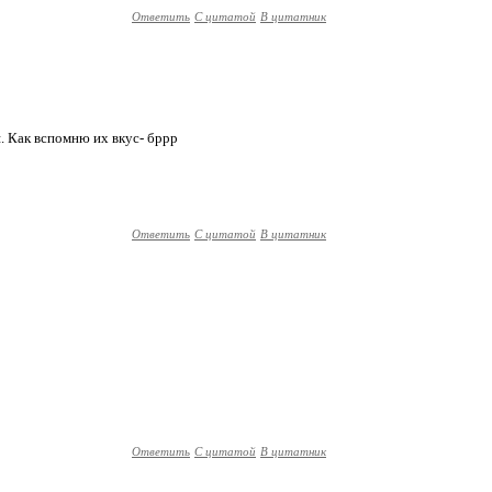
Ответить
С цитатой
В цитатник
я. Как вспомню их вкус- бррр
Ответить
С цитатой
В цитатник
Ответить
С цитатой
В цитатник