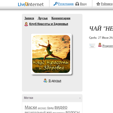
Регистрация
Вход
Рейтинги
Записи
Друзья
Комментарии
Клуб Красоты и Здоровья
ЧАЙ "НЕ
Среда, 27 Июля 20
Рецепт
В друзья
Метки
-
видео
Маски
бады
артрит
волосы
висцеральный жир
витамины