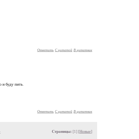
Ответить
С цитатой
В цитатник
 и буду пить.
Ответить
С цитатой
В цитатник
»
Страницы:
[1] [
Новые
]