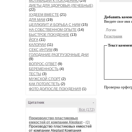
МОТИВАЦИИ К ПОХУДЕНИЮ
(25)
ДИЕТЫ ДЛЯ ЗДОРОВЬЯ (ЛЕЧЕБНЫЕ)
(22)
ХУДЕЕМ ВМЕСТЕ
(21)
Добавить комм
ДЛЯ МАМ
(19)
Введите свое имя и
ЦЕЛЛЮЛИТ И БОРЬБА С НИМ
(15)
НА СОБСТВЕННОМ ОПЫТЕ
(14)
БЫСТРОЕ ПОХУДЕНИЕ
(13)
Регистрация
ЙОГА
(11)
КАЛОРИИ
(11)
Текст коммен
СЕКС,ИНТИМ
(9)
ГОЛОДАНИЕ,РАЗГРУЗОЧНЫЕ ДНИ
(9)
ВОПРОС-ОТВЕТ
(9)
БЕРЕМЕННОСТЬ
(4)
ТЕСТЫ
(3)
МУЖСКОЙ СПОРТ
(2)
КАК ПОТОЛСТЕТЬ
(2)
Проверка орфог
ФОТО ДО/ПОСЛЕ ПОХУДЕНИЯ
(1)
Цитатник
-
Все (172)
Производство пластиковых
емкостей от компании Aleplast
-
(0)
Производство пластиковых емкостей
от компании Aleplast Компания