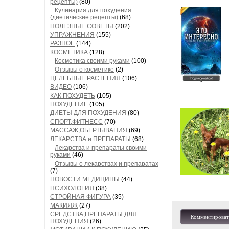
рецепты)
(80)
Кулинария для похудения
(диетические рецепты)
(68)
ПОЛЕЗНЫЕ СОВЕТЫ
(202)
УПРАЖНЕНИЯ
(155)
РАЗНОЕ
(144)
КОСМЕТИКА
(128)
Косметика своими руками
(100)
Отзывы о косметике
(2)
ЦЕЛЕБНЫЕ РАСТЕНИЯ
(106)
ВИДЕО
(106)
КАК ПОХУДЕТЬ
(105)
ПОХУДЕНИЕ
(105)
ДИЕТЫ ДЛЯ ПОХУДЕНИЯ
(80)
СПОРТ,ФИТНЕСС
(70)
МАССАЖ,ОБЕРТЫВАНИЯ
(69)
ЛЕКАРСТВА и ПРЕПАРАТЫ
(68)
Лекарства и препараты своими
руками
(46)
Отзывы о лекарствах и препаратах
(7)
НОВОСТИ МЕДИЦИНЫ
(44)
ПСИХОЛОГИЯ
(38)
СТРОЙНАЯ ФИГУРА
(35)
МАКИЯЖ
(27)
СРЕДСТВА,ПРЕПАРАТЫ ДЛЯ
Комментироват
ПОХУДЕНИЯ
(26)