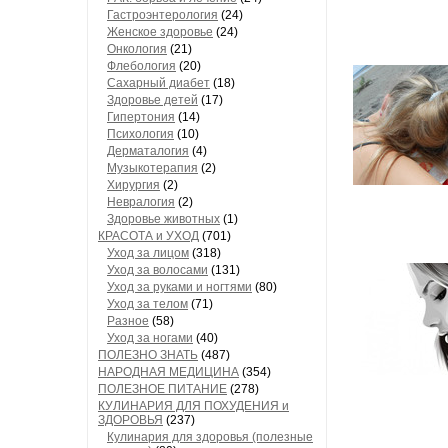
Гастроэнтерология
(24)
Женское здоровье
(24)
Онкология
(21)
Флебология
(20)
Сахарный диабет
(18)
Здоровье детей
(17)
Гипертония
(14)
Психология
(10)
Дерматалогия
(4)
Музыкотерапия
(2)
Хирургия
(2)
Невралогия
(2)
Здоровье животных
(1)
КРАСОТА и УХОД
(701)
Уход за лицом
(318)
Уход за волосами
(131)
Уход за руками и ногтями
(80)
Уход за телом
(71)
Разное
(58)
Уход за ногами
(40)
ПОЛЕЗНО ЗНАТЬ
(487)
НАРОДНАЯ МЕДИЦИНА
(354)
ПОЛЕЗНОЕ ПИТАНИЕ
(278)
КУЛИНАРИЯ ДЛЯ ПОХУДЕНИЯ и
ЗДОРОВЬЯ
(237)
Кулинария для здоровья (полезные