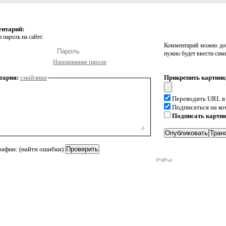
ентарий:
 пароль на сайте:
Комментарий можно доб
нужно будет ввести сим
Напоминание пароля
тария:
смайлики
Прикрепить картинк
Переводить URL в
Подписаться на к
Подписать карти
рафии: (найти ошибки)