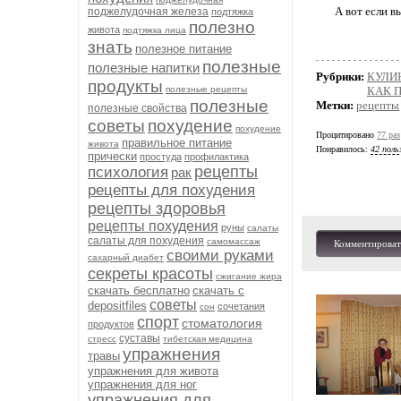
А вот если в
поджелудочная железа
подтяжка
полезно
живота
подтяжка лица
знать
полезное питание
полезные
полезные напитки
Рубрики:
КУЛИ
продукты
полезные рецепты
КАК 
полезные
Метки:
рецепты
полезные свойства
советы
похудение
похудение
Процитировано
77 раз
правильное питание
живота
Понравилось:
42 поль
прически
простуда
профилактика
рецепты
психология
рак
рецепты для похудения
рецепты здоровья
рецепты похудения
руны
салаты
салаты для похудения
самомассаж
Комментироват
своими руками
сахарный диабет
секреты красоты
сжигание жира
скачать бесплатно
скачать с
советы
depositfiles
сочетания
сон
спорт
стоматология
продуктов
суставы
стресс
тибетская медицина
упражнения
травы
упражнения для живота
упражнения для ног
упражнения для