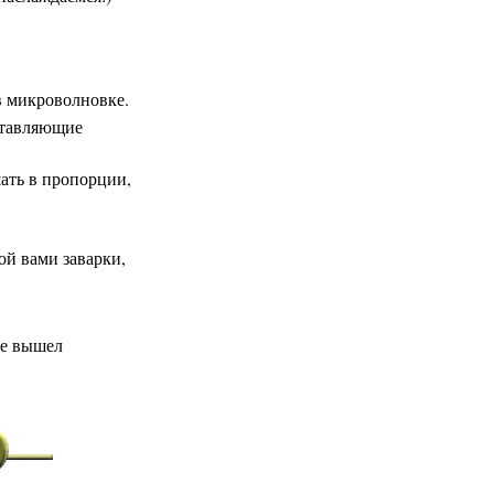
 в микроволновке.
оставляющие
шать в пропорции,
ной вами заварки,
 не вышел