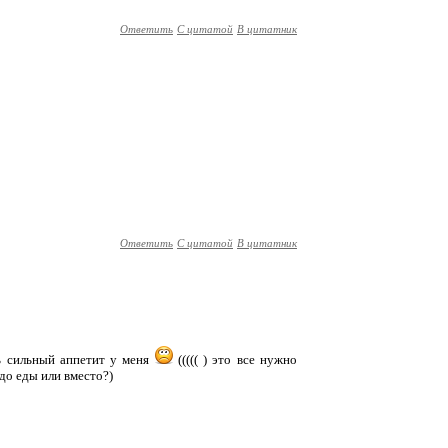
Ответить
С цитатой
В цитатник
Ответить
С цитатой
В цитатник
нь сильный аппетит у меня
((((( ) это все нужно
 до еды или вместо?)