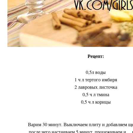
Рецепт:
0,5л воды
1 ч л тертого имбиря
2 лавровых листочка
0,5 ч л тмина
0,5 ч л корицы
Варим 30 минут. Выключаем плиту и добавляем щ
после чего настаиваем 5 минут, процеживаем и ...