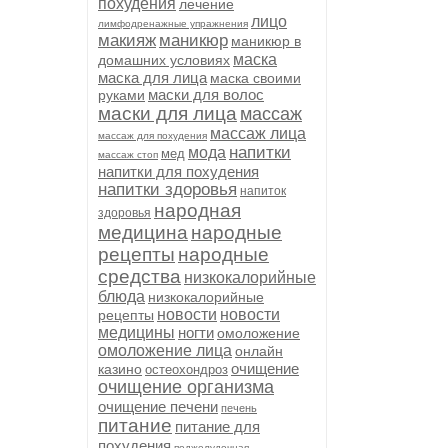
похудения
лечение
лицо
лимфодренажные упражнения
макияж
маникюр
маникюр в
маска
домашних условиях
маска для лица
маска своими
маски для волос
руками
маски для лица
массаж
массаж лица
массаж для похудения
напитки
мода
мед
массаж стоп
напитки для похудения
напитки здоровья
напиток
народная
здоровья
медицина
народные
рецепты
народные
средства
низкокалорийные
блюда
низкокалорийные
новости
новости
рецепты
медицины
ногти
омоложение
омоложение лица
онлайн
очищение
казино
остеохондроз
очищение организма
очищение печени
печень
питание
питание для
похудения
поджелудочная