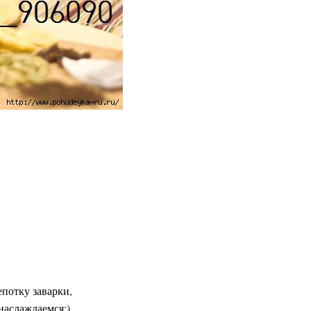
епотку заварки,
 наслаждаемся:)