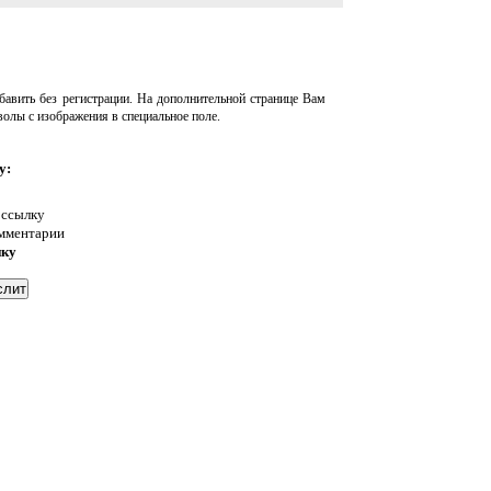
авить без регистрации. На дополнительной странице Вам
волы с изображения в специальное поле.
у:
 ссылку
омментарии
нку