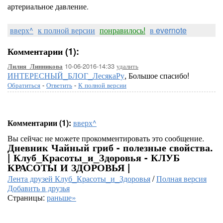
артериальное давление.
вверх^
к полной версии
понравилось!
в evernote
Комментарии (1):
10-06-2016-14:33
удалить
Лилия_Линникова
ИНТЕРЕСНЫЙ_БЛОГ_ЛесякаРу
, Большое спасибо!
Обратиться
-
Ответить
-
К полной версии
Комментарии (1):
вверх^
Вы сейчас не можете прокомментировать это сообщение.
Дневник Чайный гриб - полезные свойства.
| Клуб_Красоты_и_Здоровья - КЛУБ
КРАСОТЫ И ЗДОРОВЬЯ |
Лента друзей Клуб_Красоты_и_Здоровья
/
Полная версия
Добавить в друзья
Страницы:
раньше»