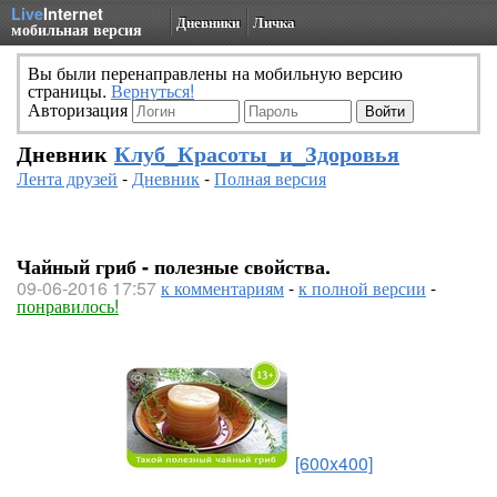
Live
Internet
Дневники
Личка
мобильная версия
Вы были перенаправлены на мобильную версию
страницы.
Вернуться!
Авторизация
Дневник
Клуб_Красоты_и_Здоровья
Лента друзей
-
Дневник
-
Полная версия
Чайный гриб - полезные свойства.
09-06-2016 17:57
к комментариям
-
к полной версии
-
понравилось!
[600x400]