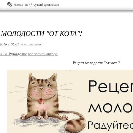
Авось
из (+ сутки) дневников
 МОЛОДОСТИ "ОТ КОТА"!
2016 г. 06:07
+ в цитатник
ы_и_Рукоделие
все записи автора
Рецепт молодости "от кота"!