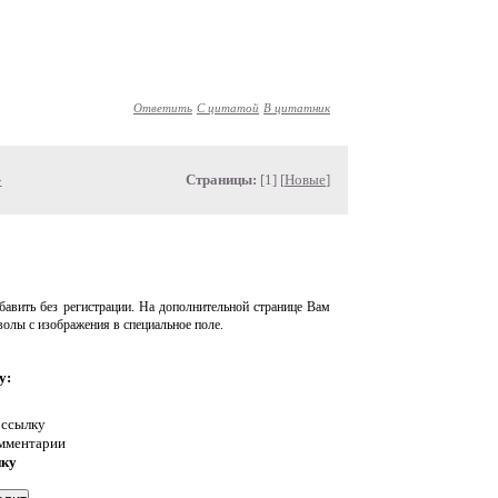
Ответить
С цитатой
В цитатник
»
Страницы:
[1] [
Новые
]
авить без регистрации. На дополнительной странице Вам
волы с изображения в специальное поле.
у:
 ссылку
омментарии
нку