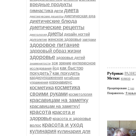
вредные продукты
диета
гимнастика
дети
диетическая еда
диетиеческие рецепты
диетические блюда
диетические рецепты
диеты
дизайн ногтей
диетология
женское здоровье
долголетие
завтраки
здоровое питание
здоровый образ жизни
здоровье
здоровье детей
интересное
зрение
зож
знаменитости
как быстро
йод
исследования
похудеть?
как похудеть
Рубрики:
РАЗН
кардиоупражнения
китайские
Метки:
юмор
коронавирус
упражнения
косметика
косметика
Процитировано
2 раз
своими руками
Понравилось:
9 польз
косметология
красавицам на заметку
красавицам на заметку!
красота
красота и
здоровье
красота и здоровье
красота и уход
волос
кулинария
кулинария для