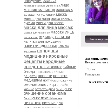
похудения
лечение
лицо
лимфодренажные упражнения
макияж
маникюр
маникюр в
маска
домашних условиях
маска для лица
маска своими
маски для волос
руками
маски для лица
массаж
массаж лица
массаж для похудения
напитки
мода
мед
массаж стоп
Комментироват
напитки для похудения
напитки здоровья
напиток
народная
здоровья
медицина
народные
Добавить комм
рецепты
народные
Введите свое имя и
средства
низкокалорийные
блюда
низкокалорийные
Регистрация
новости
новости
рецепты
медицины
ногти
омоложение
Текст коммен
омоложение лица
онлайн
очищение
казино
остеохондроз
очищение организма
очищение печени
печень
питание
питание для
похудения
поджелудочная