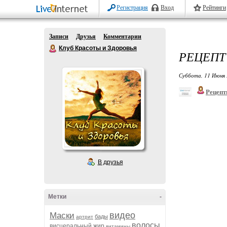
Регистрация
Вход
Рейтинги
Записи
Друзья
Комментарии
Клуб Красоты и Здоровья
РЕЦЕПТ
Суббота, 11 Июня 
Рецепт
В друзья
Метки
-
видео
Маски
бады
артрит
волосы
висцеральный жир
витамины