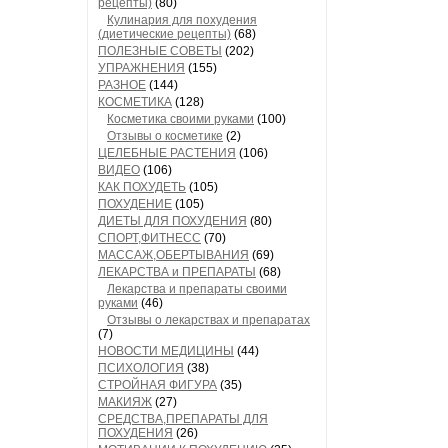
рецепты)
(80)
Кулинария для похудения
(диетические рецепты)
(68)
ПОЛЕЗНЫЕ СОВЕТЫ
(202)
УПРАЖНЕНИЯ
(155)
РАЗНОЕ
(144)
КОСМЕТИКА
(128)
Косметика своими руками
(100)
Отзывы о косметике
(2)
ЦЕЛЕБНЫЕ РАСТЕНИЯ
(106)
ВИДЕО
(106)
КАК ПОХУДЕТЬ
(105)
ПОХУДЕНИЕ
(105)
ДИЕТЫ ДЛЯ ПОХУДЕНИЯ
(80)
СПОРТ,ФИТНЕСС
(70)
МАССАЖ,ОБЕРТЫВАНИЯ
(69)
ЛЕКАРСТВА и ПРЕПАРАТЫ
(68)
Лекарства и препараты своими
руками
(46)
Отзывы о лекарствах и препаратах
(7)
НОВОСТИ МЕДИЦИНЫ
(44)
ПСИХОЛОГИЯ
(38)
СТРОЙНАЯ ФИГУРА
(35)
МАКИЯЖ
(27)
СРЕДСТВА,ПРЕПАРАТЫ ДЛЯ
ПОХУДЕНИЯ
(26)