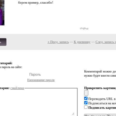
берем пример, спасибо!
« Пред. запись
—
К дневнику
—
След. запись 
ь
ентарий:
 пароль на сайте:
Комментарий можно доб
нужно будет ввести сим
Напоминание пароля
тария:
смайлики
Прикрепить картинк
Переводить URL в
Подписаться на к
Подписать карти