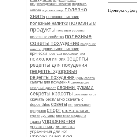
поджелудочная железа
подтяжка
полезно
Проверка орфог
живота
подтяжка лица
знать
полезное питание
полезные
полезные напитки
продукты
полезные рецепты
полезные
полезные свойства
советы
похудение
похудение
правильное питание
живота
прически
простуда
профилактика
рецепты
психология
рак
рецепты для похудения
рецепты здоровья
рецепты похудения
руны
салаты
салаты для похудения
самомассаж
своими руками
сахарный диабет
секреты красоты
сжигание жира
скачать бесплатно
скачать с
советы
depositfiles
сочетания
сон
спорт
стоматология
продуктов
суставы
стресс
тибетская медицина
упражнения
травы
упражнения для живота
упражнения для ног
упражнения для