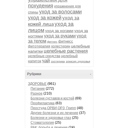
похудения
упражнения для
уход за волосами
спины
уход за кожей
уход за
уход за
кожей лица
лицом
уход за ногами
уход за
уход за руками
уход
ногтями
за телом
фитнесс
фитнес
целебные
фитотерапия
холестерин
целебные растения
напитки
целебные средства
целебный
чай
напиток
эзотерика
эликсир здоровья
Рубрики
-
ЗДОРОВЬЕ
(961)
Питание
(272)
Разное
(210)
Болезни суставов и костей
(69)
Профилактика
(63)
Простуда,ОРВИ,ОРЗ, Грипп
(48)
Другие болезни и их лечение
(37)
Болезни и здоровье глаз
(25)
Стоматология
(25)
РАК: борьба и лечение
(24)