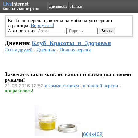
Live
Internet
Дневники
Личка
мобильная версия
Вы были перенаправлены на мобильную версию
страницы.
Вернуться!
Авторизация
Дневник
Клуб_Красоты_и_Здоровья
Лента друзей
-
Дневник
-
Полная версия
Замечательная мазь от кашля и насморка своими
руками!
21-06-2016 12:52
к комментариям
-
к полной версии
-
понравилось!
[604x402]