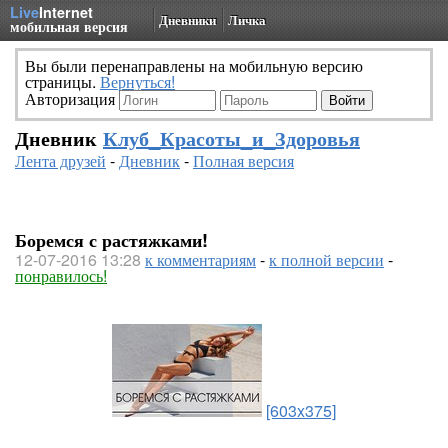
Live
Internet
Дневники
Личка
мобильная версия
Вы были перенаправлены на мобильную версию
страницы.
Вернуться!
Авторизация
Дневник
Клуб_Красоты_и_Здоровья
Лента друзей
-
Дневник
-
Полная версия
Боремся с растяжками!
12-07-2016 13:28
к комментариям
-
к полной версии
-
понравилось!
[603x375]