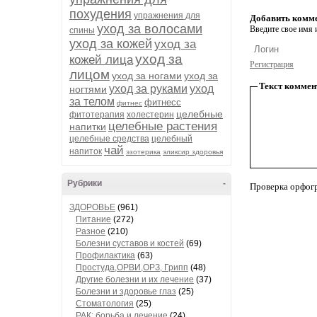
похудения
упражнения для
Добавить комм
уход за волосами
Введите свое имя и
спины
уход за кожей
уход за
уход за
кожей лица
Регистрация
лицом
уход за ногами
уход за
Текст коммен
уход за руками
уход
ногтями
за телом
фитнесс
фитнес
целебные
фитотерапия
холестерин
целебные растения
напитки
целебные средства
целебный
чай
напиток
эзотерика
эликсир здоровья
Рубрики
-
Проверка орфог
ЗДОРОВЬЕ
(961)
Питание
(272)
Разное
(210)
Болезни суставов и костей
(69)
Профилактика
(63)
Простуда,ОРВИ,ОРЗ, Грипп
(48)
Другие болезни и их лечение
(37)
Болезни и здоровье глаз
(25)
Стоматология
(25)
РАК: борьба и лечение
(24)