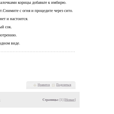
палочками корицы добавьте к имбирю.
т.Снимите с огня и процедите через сито.
ет и настоится.
ый сок.
мотрению.
одном виде.
Нравится
Поделиться
»
Страницы:
[1] [
Новые
]