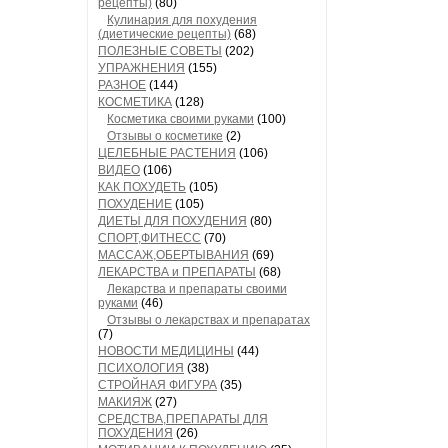
рецепты)
(80)
Кулинария для похудения
(диетические рецепты)
(68)
ПОЛЕЗНЫЕ СОВЕТЫ
(202)
УПРАЖНЕНИЯ
(155)
РАЗНОЕ
(144)
КОСМЕТИКА
(128)
Косметика своими руками
(100)
Отзывы о косметике
(2)
ЦЕЛЕБНЫЕ РАСТЕНИЯ
(106)
ВИДЕО
(106)
КАК ПОХУДЕТЬ
(105)
ПОХУДЕНИЕ
(105)
ДИЕТЫ ДЛЯ ПОХУДЕНИЯ
(80)
СПОРТ,ФИТНЕСС
(70)
МАССАЖ,ОБЕРТЫВАНИЯ
(69)
ЛЕКАРСТВА и ПРЕПАРАТЫ
(68)
Лекарства и препараты своими
руками
(46)
Отзывы о лекарствах и препаратах
(7)
НОВОСТИ МЕДИЦИНЫ
(44)
ПСИХОЛОГИЯ
(38)
СТРОЙНАЯ ФИГУРА
(35)
МАКИЯЖ
(27)
СРЕДСТВА,ПРЕПАРАТЫ ДЛЯ
ПОХУДЕНИЯ
(26)