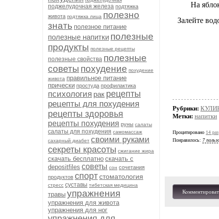
На ябло
поджелудочная железа
подтяжка
полезно
живота
подтяжка лица
З
алейте вод
знать
полезное питание
полезные
полезные напитки
продукты
полезные рецепты
полезные
полезные свойства
советы
похудение
похудение
правильное питание
живота
прически
простуда
профилактика
рецепты
психология
рак
рецепты для похудения
Рубрики:
КУЛИ
рецепты здоровья
Метки:
напитки
рецепты похудения
руны
салаты
салаты для похудения
самомассаж
Процитировано
14 раз
своими руками
Понравилось:
7 польз
сахарный диабет
секреты красоты
сжигание жира
скачать бесплатно
скачать с
советы
depositfiles
сочетания
сон
спорт
стоматология
продуктов
суставы
стресс
тибетская медицина
упражнения
Комментироват
травы
упражнения для живота
упражнения для ног
упражнения для