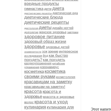
вредные продукты
диета
гимнастика
дети
диетическая еда
диетиеческие рецепты
диетические блюда
диетические рецепты
диеты
дизайн ногтей
диетология
женское здоровье
долголетие
завтраки
здоровое питание
здоровый образ жизни
здоровье
здоровье детей
интересное
зрение
зож
знаменитости
как быстро
йод
исследования
похудеть?
как похудеть
кардиоупражнения
китайские
коронавирус
упражнения
косметика
косметика
своими руками
косметология
красавицам на заметку
красавицам на заметку!
красота
красота и
здоровье
красота и здоровье
красота и уход
волос
кулинария
кулинария для
Этот напит