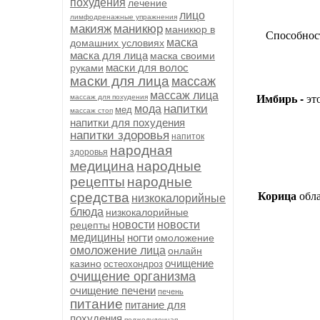
похудения
лечение
лицо
лимфодренажные упражнения
макияж
маникюр
маникюр в
Способнос
маска
домашних условиях
маска для лица
маска своими
маски для волос
руками
маски для лица
массаж
массаж лица
Имбирь -
это
массаж для похудения
напитки
мода
мед
массаж стоп
напитки для похудения
напитки здоровья
напиток
народная
здоровья
медицина
народные
рецепты
народные
Корица
обла
средства
низкокалорийные
блюда
низкокалорийные
новости
новости
рецепты
медицины
ногти
омоложение
омоложение лица
онлайн
очищение
казино
остеохондроз
очищение организма
очищение печени
печень
питание
питание для
похудения
поджелудочная