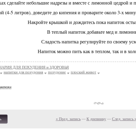
ках сделайте небольшие надрезы и вместе с лимонной цедрой и 
ой (4-5 литров), доведите до кипения и проварите около 3-х мину
Накройте крышкой и дождитесь пока напиток остын
В теплый напиток добавьте мед и лимонн
Сладость напитка регулируйте по своему ус
Напиток можно пить как в теплом, так и в хол
НАРИЯ ДЛЯ ПОХУДЕНИЯ и ЗДОРОВЬЯ
напитки для похудения
похудение
плоский живот
ователям
« Пред. запись
—
К дневнику
—
След. запись 
ь