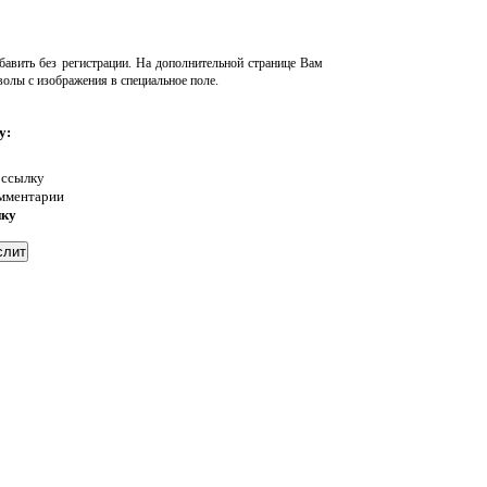
авить без регистрации. На дополнительной странице Вам
волы с изображения в специальное поле.
у:
 ссылку
омментарии
нку