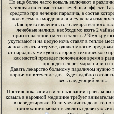
Но еще более часто ковыль включают в различн
усиливая их совместный лечебный эффект. Так
средство при лечении паралича, в состав котор
долях семена мордовника и сушеная измельчен
Для приготовления этого лекарственного наст
лечебные налицо, необходимо взять 2 чайны
приготовленной смеси и залить 250мл крутог
укутывают и на целую ночь ставят в теплое мес
использовать и термос, однако многие предпочи
от народных методов в сторону технического про
как настой проведет положенное время в раз
процедить через марлю или сите
Давать лекарство больному параличом нужно 
порциями в течение дня. Будет удобно готовить
весь следующий день.
Противопоказания в использовании травы ковы
ковыль в народной медицине требует вниматель
в передозировке. Если увеличить дозу, то п
триглохинин может выделять ядовитую син