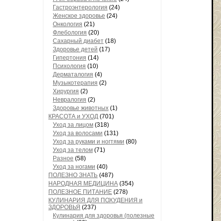
Гастроэнтерология
(24)
Женское здоровье
(24)
Онкология
(21)
Флебология
(20)
Сахарный диабет
(18)
Здоровье детей
(17)
Гипертония
(14)
Психология
(10)
Дерматалогия
(4)
Музыкотерапия
(2)
Хирургия
(2)
Невралогия
(2)
Здоровье животных
(1)
КРАСОТА и УХОД
(701)
Уход за лицом
(318)
Уход за волосами
(131)
Уход за руками и ногтями
(80)
Уход за телом
(71)
Разное
(58)
Уход за ногами
(40)
ПОЛЕЗНО ЗНАТЬ
(487)
НАРОДНАЯ МЕДИЦИНА
(354)
ПОЛЕЗНОЕ ПИТАНИЕ
(278)
КУЛИНАРИЯ ДЛЯ ПОХУДЕНИЯ и
ЗДОРОВЬЯ
(237)
Кулинария для здоровья (полезные