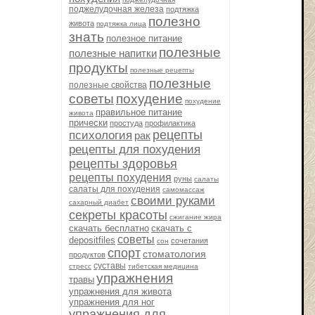
поджелудочная железа
подтяжка
полезно
живота
подтяжка лица
знать
полезное питание
полезные
полезные напитки
продукты
полезные рецепты
полезные
полезные свойства
советы
похудение
похудение
правильное питание
живота
прически
простуда
профилактика
рецепты
психология
рак
рецепты для похудения
рецепты здоровья
рецепты похудения
руны
салаты
салаты для похудения
самомассаж
своими руками
сахарный диабет
секреты красоты
сжигание жира
скачать бесплатно
скачать с
советы
depositfiles
сочетания
сон
спорт
стоматология
продуктов
суставы
стресс
тибетская медицина
упражнения
травы
упражнения для живота
упражнения для ног
упражнения для