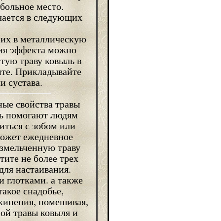
больное место.
чается в следующих
 их в металлическую
ния эффекта можно
тую траву ковыль в
ите. Прикладывайте
и сустава.
ые свойства травы
ь помогают людям
иться с зобом или
может ежедневное
Измельченную траву
тите не более трех
для настаивания.
 глотками. а также
акое снадобье,
 кипения, помешивая,
ой травы ковыля и