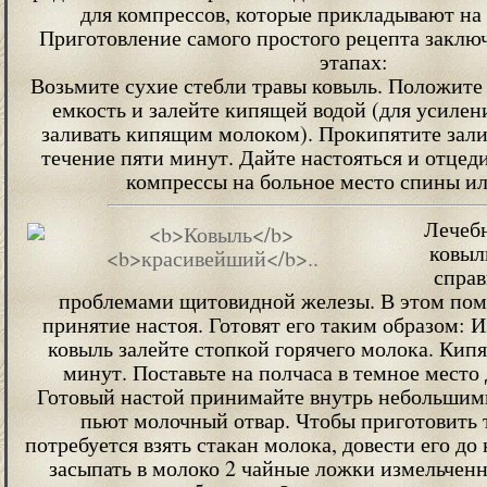
для компрессов, которые прикладывают на 
Приготовление самого простого рецепта заклю
этапах:
Возьмите сухие стебли травы ковыль. Положите
емкость и залейте кипящей водой (для усиле
заливать кипящим молоком). Прокипятите зали
течение пяти минут. Дайте настояться и отцед
компрессы на больное место спины ил
Лечебн
ковыл
справ
проблемами щитовидной железы. В этом по
принятие настоя. Готовят его таким образом: 
ковыль залейте стопкой горячего молока. Кипя
минут. Поставьте на полчаса в темное место 
Готовый настой принимайте внутрь небольшими
пьют молочный отвар. Чтобы приготовить т
потребуется взять стакан молока, довести его до
засыпать в молоко 2 чайные ложки измельченн