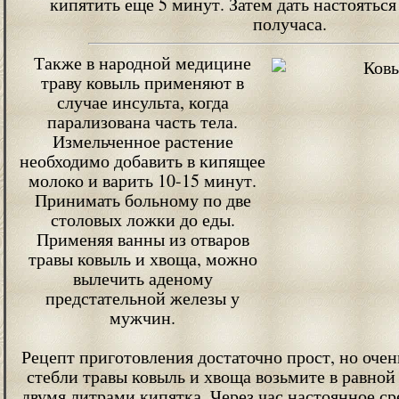
кипятить еще 5 минут. Затем дать настояться
получаса.
Также в народной медицине
траву ковыль применяют в
случае инсульта, когда
парализована часть тела.
Измельченное растение
необходимо добавить в кипящее
молоко и варить 10-15 минут.
Принимать больному по две
столовых ложки до еды.
Применяя ванны из отваров
травы ковыль и хвоща, можно
вылечить аденому
предстательной железы у
мужчин.
Рецепт приготовления достаточно прост, но оче
стебли травы ковыль и хвоща возьмите в равной
двумя литрами кипятка. Через час настоянное сре