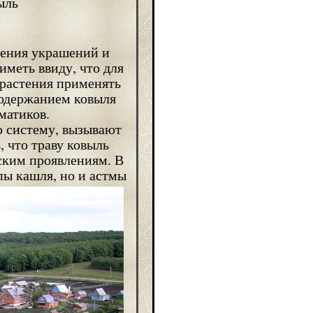
ления украшений и
иметь ввиду, что для
 растения применять
 содержанием ковыля
тматиков.
ю систему, вызывают
, что траву ковыль
ским проявлениям. В
пы кашля, но и астмы