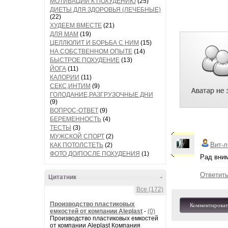
МОТИВАЦИИ К ПОХУДЕНИЮ
(25)
ДИЕТЫ ДЛЯ ЗДОРОВЬЯ (ЛЕЧЕБНЫЕ)
(22)
ХУДЕЕМ ВМЕСТЕ
(21)
ДЛЯ МАМ
(19)
ЦЕЛЛЮЛИТ И БОРЬБА С НИМ
(15)
НА СОБСТВЕННОМ ОПЫТЕ
(14)
БЫСТРОЕ ПОХУДЕНИЕ
(13)
ЙОГА
(11)
КАЛОРИИ
(11)
СЕКС,ИНТИМ
(9)
ГОЛОДАНИЕ,РАЗГРУЗОЧНЫЕ ДНИ
(9)
ВОПРОС-ОТВЕТ
(9)
БЕРЕМЕННОСТЬ
(4)
ТЕСТЫ
(3)
МУЖСКОЙ СПОРТ
(2)
Вит-л
КАК ПОТОЛСТЕТЬ
(2)
ФОТО ДО/ПОСЛЕ ПОХУДЕНИЯ
(1)
Рад вни
Ответит
Цитатник
-
Все (172)
Производство пластиковых
Комментироват
емкостей от компании Aleplast
-
(0)
Производство пластиковых емкостей
от компании Aleplast Компания