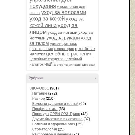
похудения
упражнения для
уход за волосами
спины
уход за кожей
уход за
уход за
кожей лица
лицом
уход за ногами
уход за
уход за руками
уход
ногтями
за телом
фитнесс
фитнес
целебные
фитотерапия
холестерин
целебные растения
напитки
целебные средства
целебный
чай
напиток
эзотерика
эликсир здоровья
Рубрики
-
ЗДОРОВЬЕ
(961)
Питание
(272)
Разное
(210)
Болезни суставов и костей
(69)
Профилактика
(63)
Простуда,ОРВИ,ОРЗ, Грипп
(48)
Другие болезни и их лечение
(37)
Болезни и здоровье глаз
(25)
Стоматология
(25)
РАК: борьба и лечение
(24)