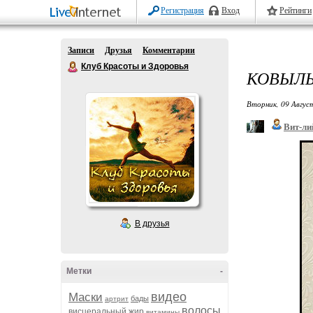
Регистрация
Вход
Рейтинги
Записи
Друзья
Комментарии
Клуб Красоты и Здоровья
КОВЫЛЬ
Вторник, 09 Авгус
Вит-ли
В друзья
Метки
-
видео
Маски
бады
артрит
волосы
висцеральный жир
витамины