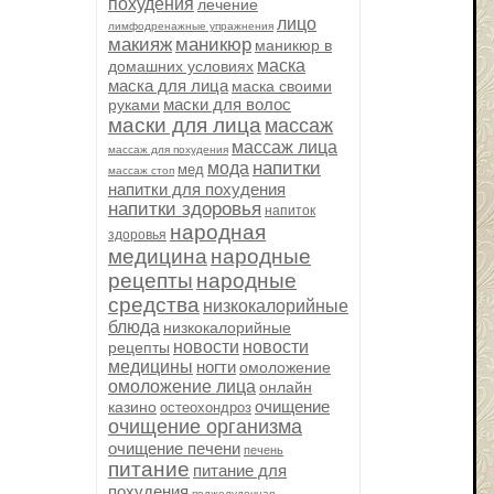
похудения
лечение
лицо
лимфодренажные упражнения
макияж
маникюр
маникюр в
маска
домашних условиях
маска для лица
маска своими
маски для волос
руками
маски для лица
массаж
массаж лица
массаж для похудения
напитки
мода
мед
массаж стоп
напитки для похудения
напитки здоровья
напиток
народная
здоровья
медицина
народные
рецепты
народные
средства
низкокалорийные
блюда
низкокалорийные
новости
новости
рецепты
медицины
ногти
омоложение
омоложение лица
онлайн
очищение
казино
остеохондроз
очищение организма
очищение печени
печень
питание
питание для
похудения
поджелудочная