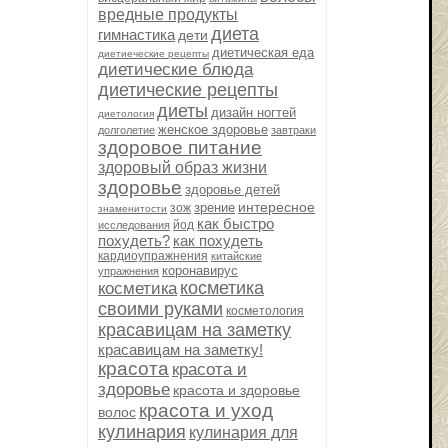
вредные продукты
диета
гимнастика
дети
диетическая еда
диетиеческие рецепты
диетические блюда
диетические рецепты
диеты
дизайн ногтей
диетология
женское здоровье
долголетие
завтраки
здоровое питание
здоровый образ жизни
здоровье
здоровье детей
интересное
зрение
зож
знаменитости
как быстро
йод
исследования
похудеть?
как похудеть
кардиоупражнения
китайские
коронавирус
упражнения
косметика
косметика
своими руками
косметология
красавицам на заметку
красавицам на заметку!
красота
красота и
здоровье
красота и здоровье
красота и уход
волос
кулинария
кулинария для