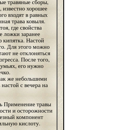
ые травяные сборы,
, известно хорошее
ого входят в равных
ная трава ковыля.
оя, где свойства
е ложки заранее
о кипятка. Настой
то. Для этого можно
тают не отклоняться
гресса. После того,
думьях, его нужно
чко.
так же небольшими
 настой с вечера на
ль Применение травы
ности и осторожности
олезный компонент
ильную кислоту.