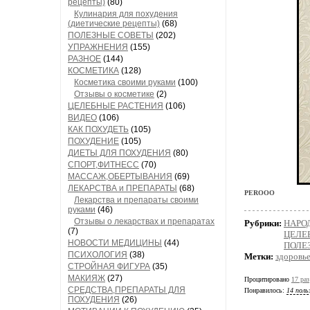
рецепты)
(80)
Кулинария для похудения
(диетические рецепты)
(68)
ПОЛЕЗНЫЕ СОВЕТЫ
(202)
УПРАЖНЕНИЯ
(155)
РАЗНОЕ
(144)
КОСМЕТИКА
(128)
Косметика своими руками
(100)
Отзывы о косметике
(2)
ЦЕЛЕБНЫЕ РАСТЕНИЯ
(106)
ВИДЕО
(106)
КАК ПОХУДЕТЬ
(105)
ПОХУДЕНИЕ
(105)
ДИЕТЫ ДЛЯ ПОХУДЕНИЯ
(80)
СПОРТ,ФИТНЕСС
(70)
МАССАЖ,ОБЕРТЫВАНИЯ
(69)
ЛЕКАРСТВА и ПРЕПАРАТЫ
(68)
PEROOO
Лекарства и препараты своими
руками
(46)
Отзывы о лекарствах и препаратах
Рубрики:
НАРО
(7)
ЦЕЛЕ
НОВОСТИ МЕДИЦИНЫ
(44)
ПОЛЕ
ПСИХОЛОГИЯ
(38)
Метки:
здоровь
СТРОЙНАЯ ФИГУРА
(35)
МАКИЯЖ
(27)
Процитировано
17 раз
СРЕДСТВА,ПРЕПАРАТЫ ДЛЯ
Понравилось:
14 поль
ПОХУДЕНИЯ
(26)