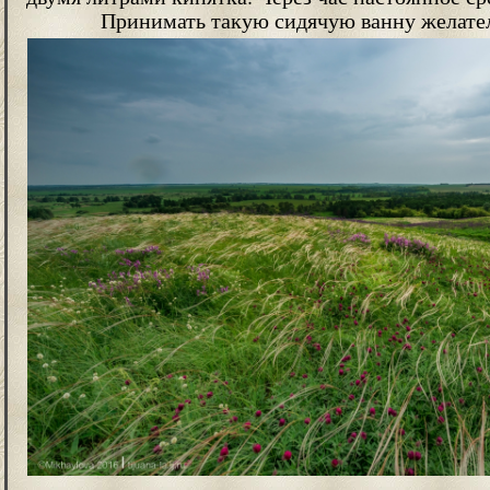
Принимать такую сидячую ванну желател