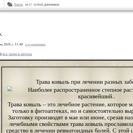
Авось
из (+ сутки) дневников
.
та 2016 г. 11:40
+ в цитатник
й
все записи автора
Трава ковыль при лечении разных заб
Трава ковыль – это лечебное растение, которое 
только в фитоаптеках, но и самостоятельно выр
Заготовку производят в мае или июне, срезав н
лечебными свойствами трава ковыль прославила
средство в лечении ревматоидных болей. С этой 