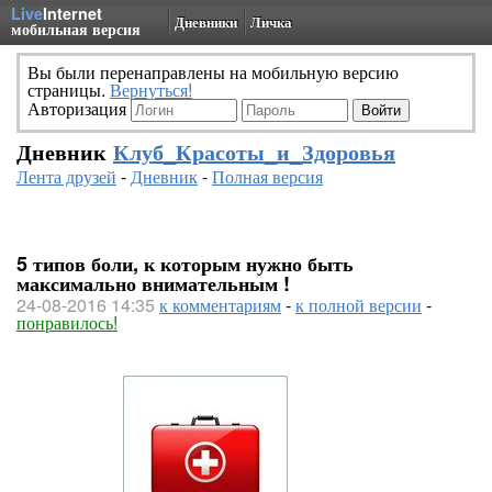
Live
Internet
Дневники
Личка
мобильная версия
Вы были перенаправлены на мобильную версию
страницы.
Вернуться!
Авторизация
Дневник
Клуб_Красоты_и_Здоровья
Лента друзей
-
Дневник
-
Полная версия
5 типов боли, к которым нужно быть
максимально внимательным !
24-08-2016 14:35
к комментариям
-
к полной версии
-
понравилось!