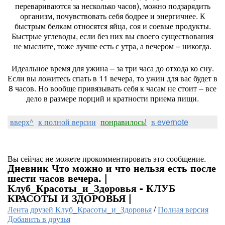
перевариваются за несколько часов), можно подзарядить
организм, почувствовать себя бодрее и энергичнее. К
быстрым белкам относятся яйца, соя и соевые продукты.
Быстрые углеводы, если без них вы своего существования
не мыслите, тоже лучше есть с утра, а вечером – никогда.
Идеальное время для ужина – за три часа до отхода ко сну.
Если вы ложитесь спать в 11 вечера, то ужин для вас будет в
8 часов. Но вообще привязывать себя к часам не стоит – все
дело в размере порций и кратности приема пищи.
вверх^
к полной версии
понравилось!
в evernote
Вы сейчас не можете прокомментировать это сообщение.
Дневник Что можно и что нельзя есть после
шести часов вечера. |
Клуб_Красоты_и_Здоровья - КЛУБ
КРАСОТЫ И ЗДОРОВЬЯ |
Лента друзей Клуб_Красоты_и_Здоровья
/
Полная версия
Добавить в друзья