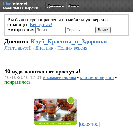
Live
Internet
Дневники
Личка
мобильная версия
Вы были перенаправлены на мобильную версию
страницы.
Вернуться!
Авторизация
Дневник
Клуб_Красоты_и_Здоровья
Лента друзей
-
Дневник
-
Полная версия
10 чудо-напитков от простуды!
10-10-2016 17:01
к комментариям
-
к полной версии
-
понравилось!
[600x400]