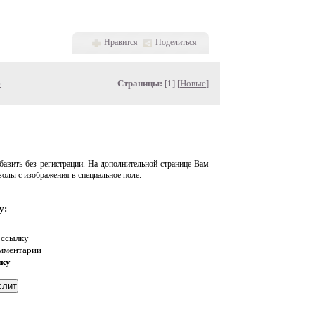
Нравится
Поделиться
»
Страницы:
[1] [
Новые
]
авить без регистрации. На дополнительной странице Вам
волы с изображения в специальное поле.
у:
 ссылку
омментарии
нку