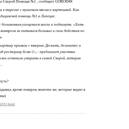
ицы Скорой Помощи №1 , сообщает GOROD48:
а в тарелке с тушеным мясом и картошкой. Как
едицинской помощи №1 в Липецке.
 больничным угощением могли и подкинуть. «Хоть
контроля за питанием больных и свои действия по
ь.
артину приняли с юмором. Дескать, деликатес и
зд ресторану бсмп-1», - предлагает участник
 мужа оставили умирать в самой Скорой, которая
..
инуть?
идывал, кроме поваров, конечно же, которые видно в
ины)
4203.html