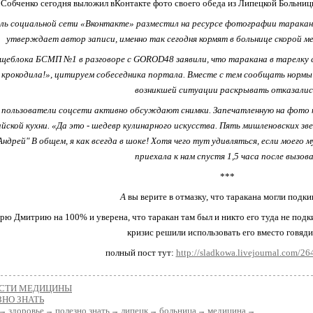
Собченко сегодня выложил вКонтакте фото своего обеда из Липецкой Больн
ль социальной сети «Вконтакте» разместил на ресурсе фотографии таракан
утверждает автор записи, именно так сегодня кормят в больнице скорой м
щеблока БСМП №1 в разговоре с GOROD48 заявили, что таракана в тарелку с
 крокодила!», цитируем собеседника портала. Вместе с тем сообщать нормы 
возникшей ситуации раскрывать отказалис
 пользователи соцсети активно обсуждают снимки. Запечатленную на фото к
йской кухни. «Да это - шедевр кулинарного искусства. Пять мишленовских зве
ндрей" В общем, я как всегда в шоке! Хотя чего тут удивляться, если моего
приехала к нам спустя 1,5 часа после вызова.
***
А
вы верите в отмазку, что таракана могли подк
верю Дмитрию на 100% и уверена, что таракан там был и никто его туда не подк
кризис решили использовать его вместо говяд
полный пост тут:
http://sladkowa.livejournal.com/26
СТИ МЕДИЦИНЫ
ЗНО ЗНАТЬ
здоровье
полезно знать
липецк
больница
медицина