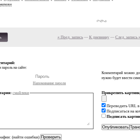
ователям
« Пред. запись
—
К дневнику
—
След. запись 
ь
ентарий:
 пароль на сайте:
Комментарий можно доб
нужно будет ввести сим
Напоминание пароля
тария:
смайлики
Прикрепить картинк
Переводить URL в
Подписаться на к
Подписать карти
рафии: (найти ошибки)