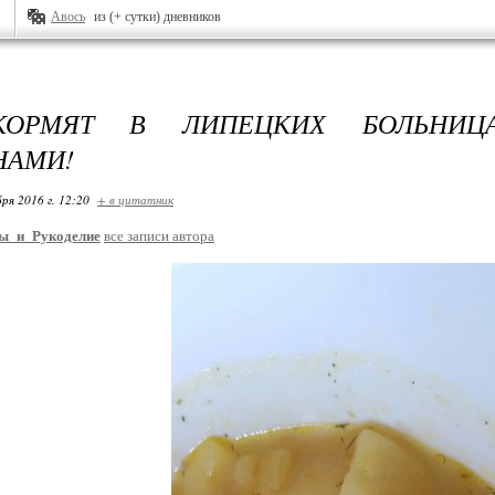
Авось
из (+ сутки) дневников
ОРМЯТ В ЛИПЕЦКИХ БОЛЬНИЦ
НАМИ!
ря 2016 г. 12:20
+ в цитатник
ы_и_Рукоделие
все записи автора