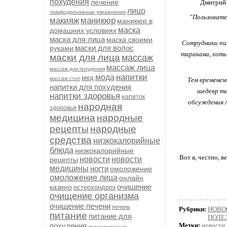
похудения
лечение
Дмитрий 
лицо
лимфодренажные упражнения
"
Пользовате
макияж
маникюр
маникюр в
маска
домашних условиях
маска для лица
маска своими
Сотрудники пи
маски для волос
руками
таракана, хоть
маски для лица
массаж
массаж лица
массаж для похудения
напитки
мода
мед
массаж стоп
Тем временем
напитки для похудения
шедевр та
напитки здоровья
напиток
обсуждения А
народная
здоровья
медицина
народные
рецепты
народные
средства
низкокалорийные
блюда
низкокалорийные
Вот я, честно, 
новости
новости
рецепты
медицины
ногти
омоложение
омоложение лица
онлайн
очищение
казино
остеохондроз
очищение организма
очищение печени
печень
Рубрики:
НОВО
питание
питание для
ПОЛЕ
похудения
Метки:
новости
поджелудочная