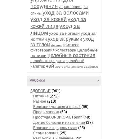
похудения
упражнения для
уход за волосами
спины
уход за кожей
уход за
уход за
кожей лица
лицом
уход за ногами
уход за
уход за руками
уход
ногтями
за телом
фитнесс
фитнес
целебные
фитотерапия
холестерин
целебные растения
напитки
целебные средства
целебный
чай
напиток
эзотерика
эликсир здоровья
Рубрики
-
ЗДОРОВЬЕ
(961)
Питание
(272)
Разное
(210)
Болезни суставов и костей
(69)
Профилактика
(63)
Простуда,ОРВИ,ОРЗ, Грипп
(48)
Другие болезни и их лечение
(37)
Болезни и здоровье глаз
(25)
Стоматология
(25)
РАК: борьба и лечение
(24)