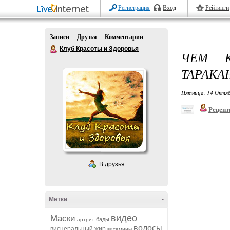
Регистрация
Вход
Рейтинги
Записи
Друзья
Комментарии
Клуб Красоты и Здоровья
ЧЕМ К
ТАРАКА
Пятница, 14 Октяб
Рецепт
В друзья
Метки
-
видео
Маски
бады
артрит
волосы
висцеральный жир
витамины