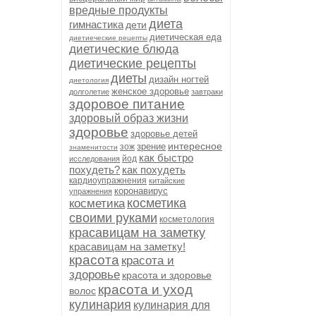
вредные продукты
диета
гимнастика
дети
диетическая еда
диетиеческие рецепты
диетические блюда
диетические рецепты
диеты
дизайн ногтей
диетология
женское здоровье
долголетие
завтраки
здоровое питание
здоровый образ жизни
здоровье
здоровье детей
интересное
зрение
зож
знаменитости
как быстро
йод
исследования
похудеть?
как похудеть
кардиоупражнения
китайские
коронавирус
упражнения
косметика
косметика
своими руками
косметология
красавицам на заметку
красавицам на заметку!
красота
красота и
здоровье
красота и здоровье
красота и уход
волос
кулинария
кулинария для