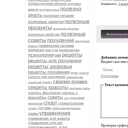
поджелудочная железа
подтяжка
Понравилось:
3 польз
полезно
живота
подтяжка лица
знать
полезное питание
полезные
полезные напитки
продукты
полезные рецепты
полезные
Комментироват
полезные свойства
советы
похудение
похудение
правильное питание
живота
прически
простуда
профилактика
рецепты
психология
рак
Добавить комм
рецепты для похудения
Введите свое имя и
рецепты здоровья
рецепты похудения
руны
салаты
Регистрация
салаты для похудения
самомассаж
своими руками
сахарный диабет
Текст коммен
секреты красоты
сжигание жира
скачать бесплатно
скачать с
советы
depositfiles
сочетания
сон
спорт
стоматология
продуктов
суставы
стресс
тибетская медицина
упражнения
травы
упражнения для живота
упражнения для ног
Проверка орфог
упражнения для