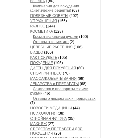
рецепты)
(80)
Кулинария для похудения
(диетические рецепты)
(68)
ПОЛЕЗНЫЕ СОВЕТЫ
(202)
УПРАЖНЕНИЯ
(155)
РАЗНОЕ
(144)
КОСМЕТИКА
(128)
Косметика своими руками
(100)
Отзывы о косметике
(2)
ЦЕЛЕБНЫЕ РАСТЕНИЯ
(106)
ВИДЕО
(106)
КАК ПОХУДЕТЬ
(105)
ПОХУДЕНИЕ
(105)
ДИЕТЫ ДЛЯ ПОХУДЕНИЯ
(80)
СПОРТ,ФИТНЕСС
(70)
МАССАЖ,ОБЕРТЫВАНИЯ
(69)
ЛЕКАРСТВА и ПРЕПАРАТЫ
(68)
Лекарства и препараты своими
руками
(46)
Отзывы о лекарствах и препаратах
(7)
НОВОСТИ МЕДИЦИНЫ
(44)
ПСИХОЛОГИЯ
(38)
СТРОЙНАЯ ФИГУРА
(35)
МАКИЯЖ
(27)
СРЕДСТВА,ПРЕПАРАТЫ ДЛЯ
ПОХУДЕНИЯ
(26)