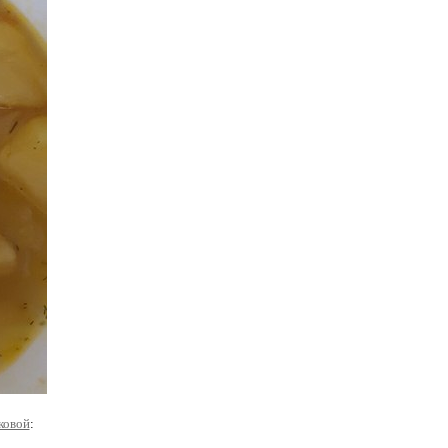
ковой
: