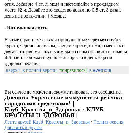
огня, добавьте 1 ст. л. меда и настаивайте в прохладном
месте 12 ч. Давайте это средство детям по 0,5 ст. 3 раза в
день на протяжении 1 месяца.
-
Витаминная смесь.
Взятые в равных частях и пропущенные через мясорубку
курага, чернослив, изюм, грецкие орехи, инжир смешать с
двумя столовыми ложками мёда и соком половинки лимона.
3-4 чайные ложки вкусного лекарства в день укрепят
здоровье ребенка.
вверх^
к полной версии
понравилось!
в evernote
Вы сейчас не можете прокомментировать это сообщение.
Дневник Укрепление иммунитета ребёнка
народными средствами! |
Клуб_Красоты_и_Здоровья - КЛУБ
КРАСОТЫ И ЗДОРОВЬЯ |
Лента друзей Клуб_Красоты_и_Здоровья
/
Полная версия
Добавить в друзья
Страницы:
раньше»