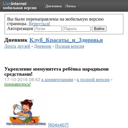
Live
Internet
Дневники
Личка
мобильная версия
Вы были перенаправлены на мобильную версию
страницы.
Вернуться!
Авторизация
Дневник
Клуб_Красоты_и_Здоровья
Лента друзей
-
Дневник
-
Полная версия
Укрепление иммунитета ребёнка народными
средствами!
17-10-2016 08:42
к комментариям
-
к полной версии
-
понравилось!
[604x407]