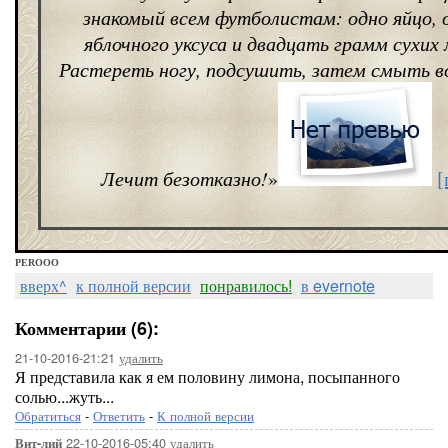
знакомый всем футболистам: одно яйцо, 
яблочного уксуса и двадцать грамм сухих
Растереть ногу, подсушить, затем смыть во
Лечит безотказно!
»
[
PEROOO
вверх^
к полной версии
понравилось!
в evernote
Комментарии (6):
21-10-2016-21:21
удалить
Я представила как я ем половину лимона, посыпанного
солью...жуть...
Обратиться
-
Ответить
-
К полной версии
22-10-2016-05:40
удалить
Вит-лий