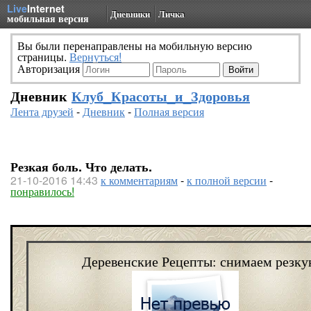
Live
Internet
Дневники
Личка
мобильная версия
Вы были перенаправлены на мобильную версию
страницы.
Вернуться!
Авторизация
Дневник
Клуб_Красоты_и_Здоровья
Лента друзей
-
Дневник
-
Полная версия
Резкая боль. Что делать.
21-10-2016 14:43
к комментариям
-
к полной версии
-
понравилось!
Деревенские Рецепты: снимаем резку