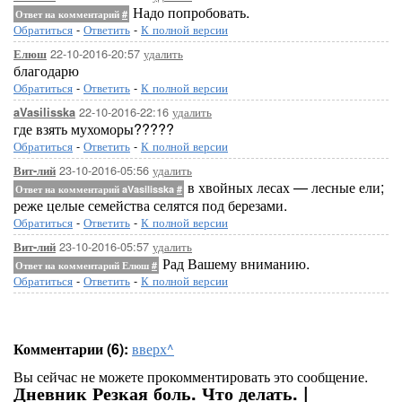
Надо попробовать.
Ответ на комментарий
#
Обратиться
-
Ответить
-
К полной версии
22-10-2016-20:57
удалить
Елюш
благодарю
Обратиться
-
Ответить
-
К полной версии
22-10-2016-22:16
удалить
aVasilisska
где взять мухоморы?????
Обратиться
-
Ответить
-
К полной версии
23-10-2016-05:56
удалить
Вит-лий
в хвойных лесах — лесные ели;
Ответ на комментарий aVasilisska
#
реже целые семейства селятся под березами.
Обратиться
-
Ответить
-
К полной версии
23-10-2016-05:57
удалить
Вит-лий
Рад Вашему вниманию.
Ответ на комментарий Елюш
#
Обратиться
-
Ответить
-
К полной версии
Комментарии (6):
вверх^
Вы сейчас не можете прокомментировать это сообщение.
Дневник Резкая боль. Что делать. |