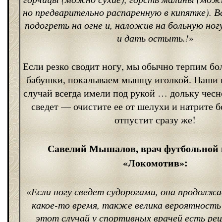
но предварительно распаренную в кипятке). 
подогреть на огне и, наложив на больную ног
и дать остыть.!
»
Если резко сводит ногу, мы обычно терпим бол
бабушки, покалываем мышцу иголкой. Наши п
случай всегда имели под рукой … дольку чесн
сведет — очистите ее от шелухи и натрите б
отпустит сразу же!
Савелий Мышалов, врач футбольной
«Локомотив»:
«
Если ногу сведет судорогами, она продолж
какое-то время, также велика вероятность
этот случай у спортивных врачей есть ре