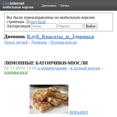
Live
Internet
Дневники
Личка
мобильная версия
Вы были перенаправлены на мобильную версию
страницы.
Вернуться!
Авторизация
Дневник
Клуб_Красоты_и_Здоровья
Лента друзей
-
Дневник
-
Полная версия
ЛИМОННЫЕ БАТОНЧИКИ-МЮСЛИ
02-11-2016 14:05
к комментариям
-
к полной версии
-
понравилось!
[600x450]