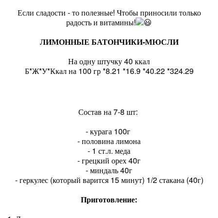
Если сладости - то полезные! Чтобы приносили только
радость и витамины!
ЛИМОННЫЕ БАТОНЧИКИ-МЮСЛИ
На одну штучку 40 ккал
Б*Ж*У*Ккал на 100 гр *8.21 *16.9 *40.22 *324.29
Состав на 7-8 шт:
- курага 100г
- половина лимона
- 1 ст.л. меда
- грецкий орех 40г
- миндаль 40г
- геркулес (который варится 15 минут) 1/2 стакана (40г)
Приготовление: