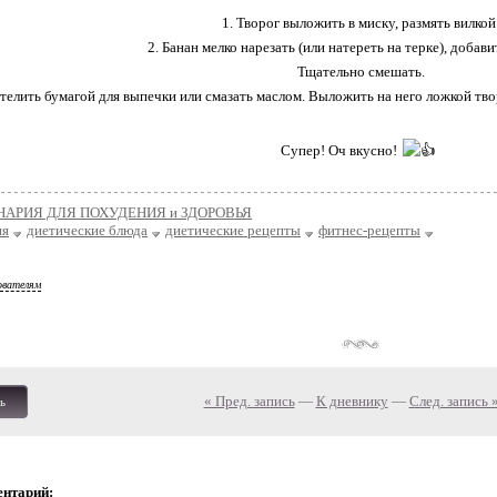
1. Творог выложить в миску, размять вилкой
2. Банан мелко нарезать (или натереть на терке), добави
Тщательно смешать.
стелить бумагой для выпечки или смазать маслом. Выложить на него ложкой твор
Супер! Оч вкусно!
НАРИЯ ДЛЯ ПОХУДЕНИЯ и ЗДОРОВЬЯ
ия
диетические блюда
диетические рецепты
фитнес-рецепты
ователям
« Пред. запись
—
К дневнику
—
След. запись 
ь
ентарий: