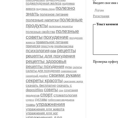
Введите свое имя и
поджелудочная железа
подтяжка
полезно
живота
подтяжка лица
знать
полезное питание
Регистрация
полезные
полезные напитки
Текст коммен
продукты
полезные рецепты
полезные
полезные свойства
советы
похудение
похудение
правильное питание
живота
прически
простуда
профилактика
рецепты
психология
рак
рецепты для похудения
рецепты здоровья
Проверка орфог
рецепты похудения
руны
салаты
салаты для похудения
самомассаж
своими руками
сахарный диабет
секреты красоты
сжигание жира
скачать бесплатно
скачать с
советы
depositfiles
сочетания
сон
спорт
стоматология
продуктов
суставы
стресс
тибетская медицина
упражнения
травы
упражнения для живота
упражнения для ног
упражнения для