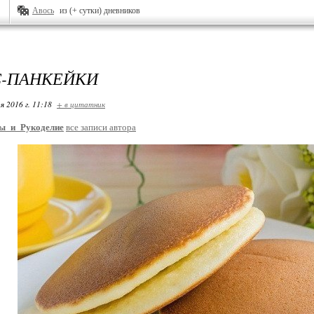
Авось
из (+ сутки) дневников
-ПАНКЕЙКИ
я 2016 г. 11:18
+ в цитатник
ы_и_Рукоделие
все записи автора