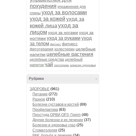
похудения
упражнения для
уход за волосами
спины
уход за кожей
уход за
уход за
кожей лица
лицом
уход за ногами
уход за
уход за руками
уход
ногтями
за телом
фитнесс
фитнес
целебные
фитотерапия
холестерин
целебные растения
напитки
целебные средства
целебный
чай
напиток
эзотерика
эликсир здоровья
Рубрики
-
ЗДОРОВЬЕ
(961)
Питание
(272)
Разное
(210)
Болезни суставов и костей
(69)
Профилактика
(63)
Простуда,ОРВИ,ОРЗ, Грипп
(48)
Другие болезни и их лечение
(37)
Болезни и здоровье глаз
(25)
Стоматология
(25)
РАК: борьба и лечение
(24)