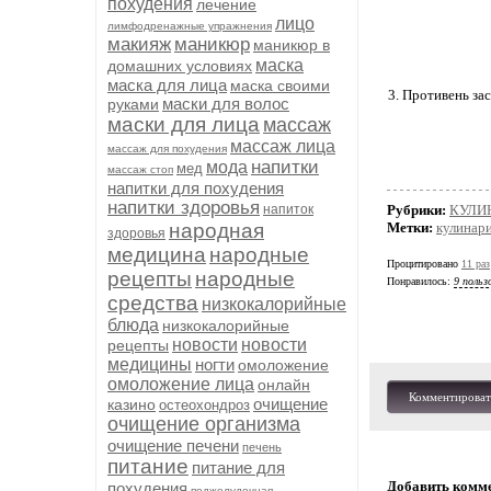
похудения
лечение
лицо
лимфодренажные упражнения
макияж
маникюр
маникюр в
маска
домашних условиях
маска для лица
маска своими
3. Противень за
маски для волос
руками
маски для лица
массаж
массаж лица
массаж для похудения
напитки
мода
мед
массаж стоп
напитки для похудения
напитки здоровья
напиток
Рубрики:
КУЛИ
народная
Метки:
кулинар
здоровья
медицина
народные
Процитировано
11 раз
рецепты
народные
Понравилось:
9 польз
средства
низкокалорийные
блюда
низкокалорийные
новости
новости
рецепты
медицины
ногти
омоложение
омоложение лица
онлайн
Комментироват
очищение
казино
остеохондроз
очищение организма
очищение печени
печень
питание
питание для
Добавить комм
похудения
поджелудочная