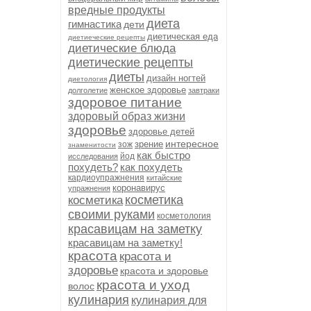
вредные продукты
диета
гимнастика
дети
диетическая еда
диетиеческие рецепты
диетические блюда
диетические рецепты
диеты
дизайн ногтей
диетология
женское здоровье
долголетие
завтраки
здоровое питание
здоровый образ жизни
здоровье
здоровье детей
интересное
зрение
зож
знаменитости
как быстро
йод
исследования
похудеть?
как похудеть
кардиоупражнения
китайские
коронавирус
упражнения
косметика
косметика
своими руками
косметология
красавицам на заметку
красавицам на заметку!
красота
красота и
здоровье
красота и здоровье
красота и уход
волос
кулинария
кулинария для