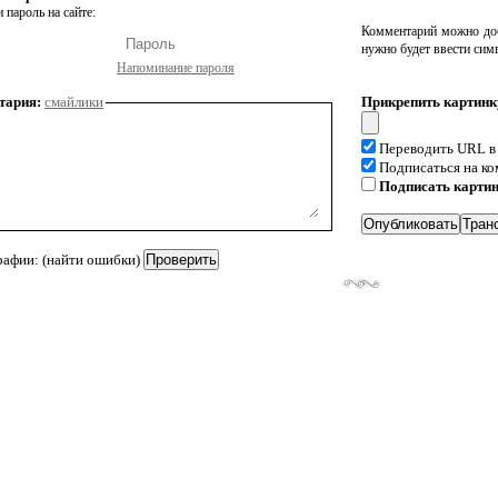
 пароль на сайте:
Комментарий можно доб
нужно будет ввести сим
Напоминание пароля
тария:
смайлики
Прикрепить картинк
Переводить URL в
Подписаться на к
Подписать карти
рафии: (найти ошибки)