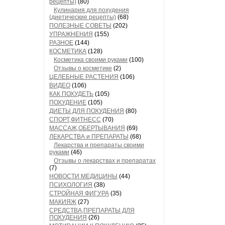
рецепты)
(80)
Кулинария для похудения
(диетические рецепты)
(68)
ПОЛЕЗНЫЕ СОВЕТЫ
(202)
УПРАЖНЕНИЯ
(155)
РАЗНОЕ
(144)
КОСМЕТИКА
(128)
Косметика своими руками
(100)
Отзывы о косметике
(2)
ЦЕЛЕБНЫЕ РАСТЕНИЯ
(106)
ВИДЕО
(106)
КАК ПОХУДЕТЬ
(105)
ПОХУДЕНИЕ
(105)
ДИЕТЫ ДЛЯ ПОХУДЕНИЯ
(80)
СПОРТ,ФИТНЕСС
(70)
МАССАЖ,ОБЕРТЫВАНИЯ
(69)
ЛЕКАРСТВА и ПРЕПАРАТЫ
(68)
Лекарства и препараты своими
руками
(46)
Отзывы о лекарствах и препаратах
(7)
НОВОСТИ МЕДИЦИНЫ
(44)
ПСИХОЛОГИЯ
(38)
СТРОЙНАЯ ФИГУРА
(35)
МАКИЯЖ
(27)
СРЕДСТВА,ПРЕПАРАТЫ ДЛЯ
ПОХУДЕНИЯ
(26)