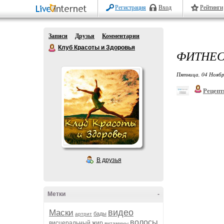
Регистрация
Вход
Рейтинги
Записи
Друзья
Комментарии
Клуб Красоты и Здоровья
ФИТНЕС
Пятница, 04 Ноябр
Рецепт
В друзья
Метки
-
видео
Маски
бады
артрит
волосы
висцеральный жир
витамины