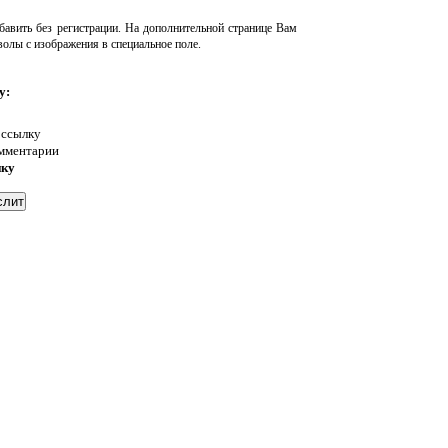
авить без регистрации. На дополнительной странице Вам
волы с изображения в специальное поле.
у:
 ссылку
омментарии
нку