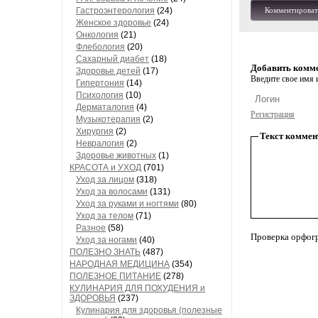
Гастроэнтерология
(24)
Комментироват
Женское здоровье
(24)
Онкология
(21)
Флебология
(20)
Сахарный диабет
(18)
Добавить комм
Здоровье детей
(17)
Введите свое имя и
Гипертония
(14)
Психология
(10)
Дерматалогия
(4)
Регистрация
Музыкотерапия
(2)
Хирургия
(2)
Текст коммен
Невралогия
(2)
Здоровье животных
(1)
КРАСОТА и УХОД
(701)
Уход за лицом
(318)
Уход за волосами
(131)
Уход за руками и ногтями
(80)
Уход за телом
(71)
Разное
(58)
Проверка орфог
Уход за ногами
(40)
ПОЛЕЗНО ЗНАТЬ
(487)
НАРОДНАЯ МЕДИЦИНА
(354)
ПОЛЕЗНОЕ ПИТАНИЕ
(278)
КУЛИНАРИЯ ДЛЯ ПОХУДЕНИЯ и
ЗДОРОВЬЯ
(237)
Кулинария для здоровья (полезные