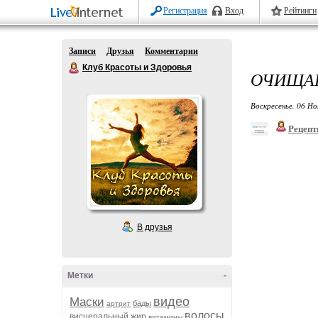
Регистрация
Вход
Рейтинги
Записи
Друзья
Комментарии
Клуб Красоты и Здоровья
ОЧИЩАЮ
Воскресенье, 06 Но
Рецепт
В друзья
Метки
-
видео
Маски
бады
артрит
волосы
висцеральный жир
витамины