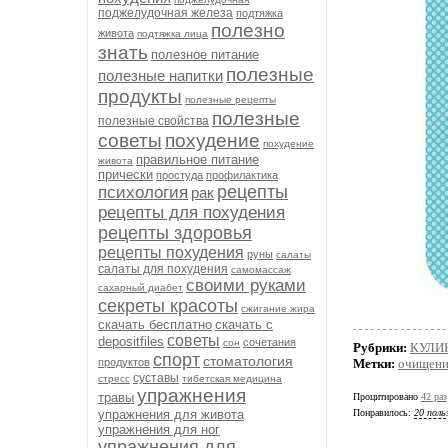
поджелудочная железа
подтяжка
полезно
живота
подтяжка лица
знать
полезное питание
полезные
полезные напитки
продукты
полезные рецепты
полезные
полезные свойства
советы
похудение
похудение
правильное питание
живота
прически
простуда
профилактика
рецепты
психология
рак
рецепты для похудения
рецепты здоровья
рецепты похудения
руны
салаты
салаты для похудения
самомассаж
своими руками
сахарный диабет
секреты красоты
сжигание жира
скачать бесплатно
скачать с
советы
depositfiles
сочетания
сон
Рубрики:
КУЛИ
спорт
стоматология
продуктов
Метки:
очищени
суставы
стресс
тибетская медицина
упражнения
травы
Процитировано
42 раз
упражнения для живота
Понравилось:
20 поль
упражнения для ног
упражнения для