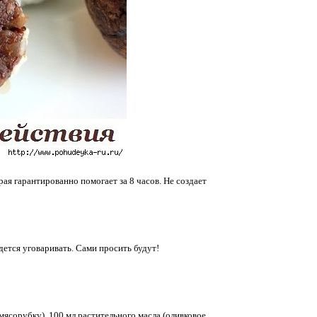
я гарантированно помогает за 8 часов. Не создает
дется уговаривать. Сами просить будут!
ясорубку), 100 мл растительного масла (оливковое,