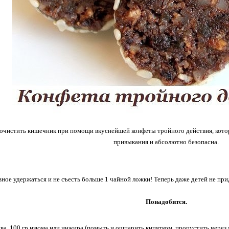
очистить кишечник при помощи вкуснейшей конфеты тройного действия, котора
привыкания и абсолютно безопасна.
вное удержаться и не съесть больше 1 чайной ложки! Теперь даже детей не при
Понадобится.
ва, 100 гр изюма или инжира (помыть и ошпарить кипятком, пропустить через м