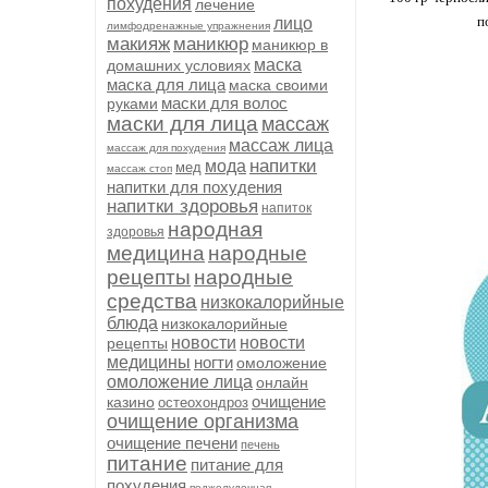
похудения
лечение
п
лицо
лимфодренажные упражнения
макияж
маникюр
маникюр в
маска
домашних условиях
маска для лица
маска своими
маски для волос
руками
маски для лица
массаж
массаж лица
массаж для похудения
напитки
мода
мед
массаж стоп
напитки для похудения
напитки здоровья
напиток
народная
здоровья
медицина
народные
рецепты
народные
средства
низкокалорийные
блюда
низкокалорийные
новости
новости
рецепты
медицины
ногти
омоложение
омоложение лица
онлайн
очищение
казино
остеохондроз
очищение организма
очищение печени
печень
питание
питание для
похудения
поджелудочная