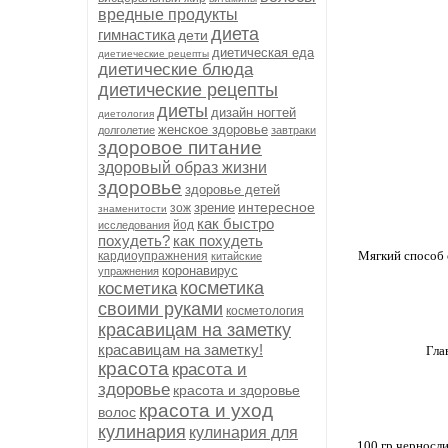
вредные продукты
диета
гимнастика
дети
диетическая еда
диетиеческие рецепты
диетические блюда
диетические рецепты
диеты
дизайн ногтей
диетология
женское здоровье
долголетие
завтраки
здоровое питание
здоровый образ жизни
здоровье
здоровье детей
интересное
зрение
зож
знаменитости
как быстро
йод
исследования
похудеть?
как похудеть
Мягкий способ 
кардиоупражнения
китайские
коронавирус
упражнения
косметика
косметика
своими руками
косметология
красавицам на заметку
красавицам на заметку!
Гла
красота
красота и
здоровье
красота и здоровье
красота и уход
волос
кулинария
кулинария для
100 гр черносли