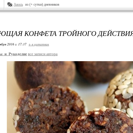
Авось
из (+ сутки) дневников
ЩАЯ КОНФЕТА ТРОЙНОГО ДЕЙСТВИЯ
ября 2016 г. 17:37
+ в цитатник
ы_и_Рукоделие
все записи автора