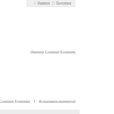
Нравится
Поделиться
Ответить
С цитатой
В цитатник
С цитатой
В цитатник
|
Не показывать комментарий