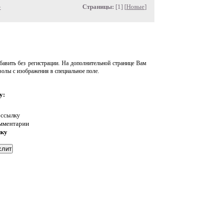
»
Страницы:
[1] [
Новые
]
авить без регистрации. На дополнительной странице Вам
волы с изображения в специальное поле.
у:
 ссылку
омментарии
нку