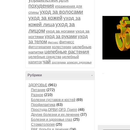
похудения
упражнения для
уход за волосами
спины
уход за кожей
уход за
уход за
кожей лица
лицом
уход за ногами
уход за
уход за руками
уход
ногтями
за телом
фитнесс
фитнес
целебные
фитотерапия
холестерин
целебные растения
напитки
целебные средства
целебный
чай
напиток
эзотерика
эликсир здоровья
Рубрики
-
ЗДОРОВЬЕ
(961)
Питание
(272)
Разное
(210)
Болезни суставов и костей
(69)
Профилактика
(63)
Простуда,ОРВИ,ОРЗ, Грипп
(48)
Другие болезни и их лечение
(37)
Болезни и здоровье глаз
(25)
Стоматология
(25)
РАК: борьба и лечение
(24)