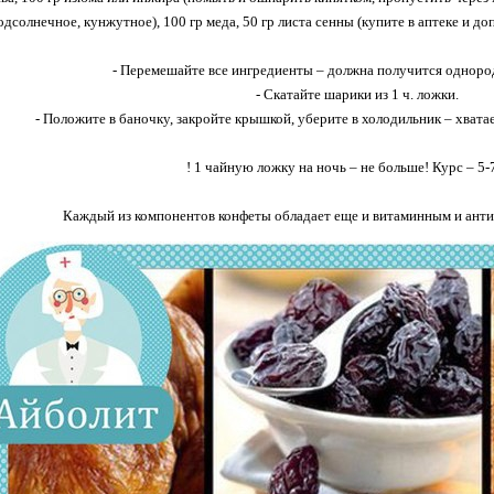
одсолнечное, кунжутное), 100 гр меда, 50 гр листа сенны (купите в аптеке и д
- Перемешайте все ингредиенты – должна получится однород
- Скатайте шарики из 1 ч. ложки.
- Положите в баночку, закройте крышкой, уберите в холодильник – хвата
! 1 чайную ложку на ночь – не больше! Курс – 5-
Каждый из компонентов конфеты обладает еще и витаминным и ант