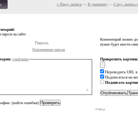
« Пред. запись
—
К дневнику
—
След. запись 
ь
ентарий:
 пароль на сайте:
Комментарий можно доб
нужно будет ввести сим
Напоминание пароля
тария:
смайлики
Прикрепить картинк
Переводить URL в
Подписаться на к
Подписать карти
рафии: (найти ошибки)