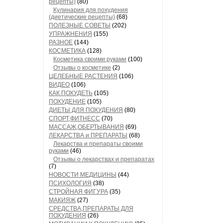
рецепты)
(80)
Кулинария для похудения
(диетические рецепты)
(68)
ПОЛЕЗНЫЕ СОВЕТЫ
(202)
УПРАЖНЕНИЯ
(155)
РАЗНОЕ
(144)
КОСМЕТИКА
(128)
Косметика своими руками
(100)
Отзывы о косметике
(2)
ЦЕЛЕБНЫЕ РАСТЕНИЯ
(106)
ВИДЕО
(106)
КАК ПОХУДЕТЬ
(105)
ПОХУДЕНИЕ
(105)
ДИЕТЫ ДЛЯ ПОХУДЕНИЯ
(80)
СПОРТ,ФИТНЕСС
(70)
МАССАЖ,ОБЕРТЫВАНИЯ
(69)
ЛЕКАРСТВА и ПРЕПАРАТЫ
(68)
Лекарства и препараты своими
руками
(46)
Отзывы о лекарствах и препаратах
(7)
НОВОСТИ МЕДИЦИНЫ
(44)
ПСИХОЛОГИЯ
(38)
СТРОЙНАЯ ФИГУРА
(35)
МАКИЯЖ
(27)
СРЕДСТВА,ПРЕПАРАТЫ ДЛЯ
ПОХУДЕНИЯ
(26)