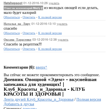
01-12-2016-10:26
удалить
Hatshepsoot
из молодых овощей если делать,
Ответ на комментарий Maziy
#
мало будет калорий
Обратиться
-
Ответить
-
К полной версии
01-12-2016-13:10
удалить
Наталья_на_Лиру
спасибо
Обратиться
-
Ответить
-
К полной версии
03-12-2016-12:38
удалить
Оксана_Тарасенко
Спасибо за рецептик!!!
Обратиться
-
Ответить
-
К полной версии
Комментарии (6):
вверх^
Вы сейчас не можете прокомментировать это сообщение.
Дневник Овощной «Эдем» - вкуснейшая
запеканка для худеющих! |
Клуб_Красоты_и_Здоровья - КЛУБ
КРАСОТЫ И ЗДОРОВЬЯ |
Лента друзей Клуб_Красоты_и_Здоровья
/
Полная версия
Добавить в друзья
Страницы:
раньше»