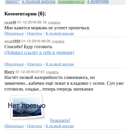
вверх^
к полной версии
понравилось!
в evernote
Комментарии (6):
01-12-2016-05:16
удалить
галя49
Мне кажется морковь не успеет пропечься.
Обратиться
-
Ответить
-
К полной версии
01-12-2016-06:00
удалить
дуся1959
Спасибо! Буду готовить.
(Добавил ссылку к себе в дневник)
Обратиться
-
Ответить
-
К полной версии
01-12-2016-07:01
удалить
Maziy
Насчёт низкой калорийности сомневаюсь, но
заманчиво...кабачки ещё лежат в кладовке с осени. Суп уже
готовили, оладьи...теперь очередь запеканки
[показать]
Обратиться
-
Ответить
-
К полной версии