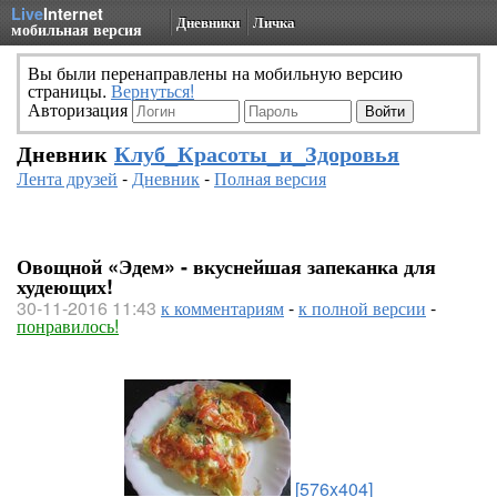
Live
Internet
Дневники
Личка
мобильная версия
Вы были перенаправлены на мобильную версию
страницы.
Вернуться!
Авторизация
Дневник
Клуб_Красоты_и_Здоровья
Лента друзей
-
Дневник
-
Полная версия
Овощной «Эдем» - вкуснейшая запеканка для
худеющих!
30-11-2016 11:43
к комментариям
-
к полной версии
-
понравилось!
[576x404]