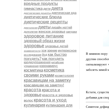
вредные продукты
диета
гимнастика
дети
диетическая еда
диетиеческие рецепты
диетические блюда
диетические рецепты
диеты
дизайн ногтей
диетология
женское здоровье
долголетие
завтраки
здоровое питание
здоровый образ жизни
здоровье
здоровье детей
интересное
зрение
зож
знаменитости
В зимнюю пору ч
как быстро
йод
исследования
похудеть?
как похудеть
другим способом,
кардиоупражнения
китайские
сигнализируют ч
коронавирус
упражнения
косметика
косметика
заболеть зимой м
своими руками
косметология
красавицам на заметку
красавицам на заметку!
красота
красота и
Кстати, сущест
здоровье
красота и здоровье
добавки для спо
красота и уход
волос
кулинария
кулинария для
Симптом дефици