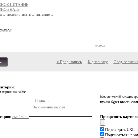
ЗНОЕ ПИТАНИЕ
ЗНО ЗНАТЬ
ы
полезно знать
питание
ователям
« Пред. запись
—
К дневнику
—
След. запись 
ь
ентарий:
 пароль на сайте:
Комментарий можно доб
нужно будет ввести сим
Напоминание пароля
тария:
смайлики
Прикрепить картинк
Переводить URL в
Подписаться на к