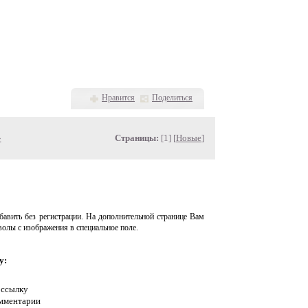
Нравится
Поделиться
»
Страницы:
[1] [
Новые
]
авить без регистрации. На дополнительной странице Вам
волы с изображения в специальное поле.
у:
 ссылку
омментарии