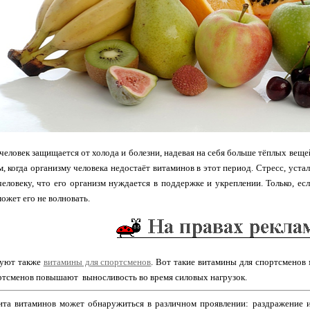
еловек защищается от холода и болезни, надевая на себя больше тёплых вещей
 когда организму человека недостаёт витаминов в этот период. Стресс, устало
еловеку, что его организм нуждается в поддержке и укреплении. Только, ес
ожет его не волновать.
вуют также
витамины для спортсменов
. Вот такие витамины для спортсменов 
ртсменов повышают выносливость во время силовых нагрузок.
та витаминов может обнаружиться в различном проявлении: раздражение или