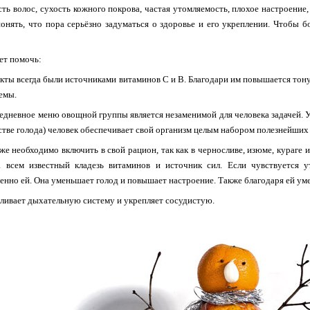
сть волос, сухость кожного покрова, частая утомляемость, плохое настроение, 
онять, что пора серьёзно задуматься о здоровье и его укреплении. Чтобы б
ет помочь:
ты всегда были источниками витаминов С и В. Благодари им повышается тону
емы.
едневное меню овощной группы является незаменимой для человека задачей. 
стве голода) человек обеспечивает свой организм целым набором полезнейших
е необходимо включить в свой рацион, так как в черносливе, изюме, кураге
а всем известный кладезь витаминов и источник сил. Если чувствуется 
енно ей. Она уменьшает голод и повышает настроение. Также благодаря ей ум
ливает дыхательную систему и укрепляет сосудистую.