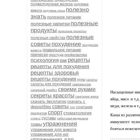
поджелудочная железа
подтяжка
полезно
живота
подтяжка лица
знать
полезное питание
полезные
полезные напитки
продукты
полезные рецепты
полезные
полезные свойства
советы
похудение
похудение
правильное питание
живота
прически
простуда
профилактика
рецепты
психология
рак
рецепты для похудения
рецепты здоровья
рецепты похудения
руны
салаты
салаты для похудения
самомассаж
своими руками
сахарный диабет
Насыщенные мине
секреты красоты
сжигание жира
яйца, мясо и т.
скачать бесплатно
скачать с
меди, железа и т
советы
depositfiles
сочетания
сон
спорт
стоматология
продуктов
Каша из различ
суставы
стресс
тибетская медицина
иммунитет челов
упражнения
травы
бояться нежелат
упражнения для живота
упражнения для ног
упражнения для