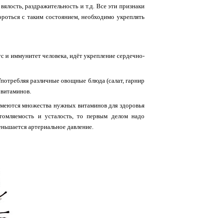
вялость, раздражительность и т.д. Все эти признаки
ороться с таким состоянием, необходимо укреплять
с и иммунитет человека, идёт укрепление сердечно-
Употребляя различные овощные блюда (салат, гарнир
 витаминов.
 имеются множества нужных витаминов для здоровья
утомляемость и усталость, то первым делом надо
еньшается артериальное давление.