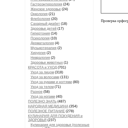
Гастроэнтерология
(24)
Женское здоровье
(24)
Онкология
(21)
Флебология
(20)
Проверка орфог
Сахарный диабет
(18)
Здоровье детей
(17)
Гипертония
(14)
Психология
(10)
Дерматалогия
(4)
Музыкотерапия
(2)
Хирургия
(2)
Невралогия
(2)
Здоровье животных
(1)
КРАСОТА и УХОД
(701)
Уход за лицом
(318)
Уход за волосами
(131)
Уход за руками и ногтями
(80)
Уход за телом
(71)
Разное
(58)
Уход за ногами
(40)
ПОЛЕЗНО ЗНАТЬ
(487)
НАРОДНАЯ МЕДИЦИНА
(354)
ПОЛЕЗНОЕ ПИТАНИЕ
(278)
КУЛИНАРИЯ ДЛЯ ПОХУДЕНИЯ и
ЗДОРОВЬЯ
(237)
Кулинария для здоровья (полезные