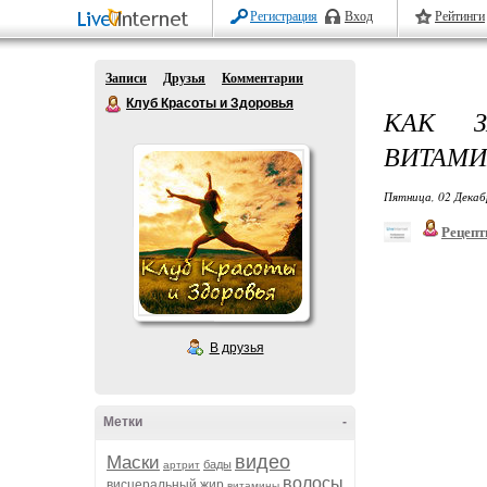
Регистрация
Вход
Рейтинги
Записи
Друзья
Комментарии
Клуб Красоты и Здоровья
КАК 
ВИТАМИ
Пятница, 02 Декаб
Рецепт
В друзья
Метки
-
видео
Маски
бады
артрит
волосы
висцеральный жир
витамины