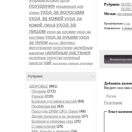
Рубрики:
ПОЛЕ
похудения
упражнения для
ПОЛЕ
уход за волосами
спины
Метки:
витамин
уход за кожей
уход за
уход за
Процитировано
6 раз
кожей лица
Понравилось:
5 польз
лицом
уход за ногами
уход за
уход за руками
уход
ногтями
за телом
фитнесс
фитнес
целебные
фитотерапия
холестерин
целебные растения
напитки
целебные средства
целебный
Комментироват
чай
напиток
эзотерика
эликсир здоровья
Рубрики
-
Добавить комм
ЗДОРОВЬЕ
(961)
Введите свое имя и
Питание
(272)
Разное
(210)
Болезни суставов и костей
(69)
Регистрация
Профилактика
(63)
Текст коммен
Простуда,ОРВИ,ОРЗ, Грипп
(48)
Другие болезни и их лечение
(37)
Болезни и здоровье глаз
(25)
Стоматология
(25)
РАК: борьба и лечение
(24)