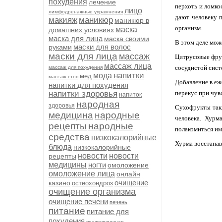
похудения
лечение
перхоть и ломко
лицо
лимфодренажные упражнения
дают человеку п
макияж
маникюр
маникюр в
организм.
маска
домашних условиях
маска для лица
маска своими
В этом деле мож
маски для волос
руками
маски для лица
массаж
Цитрусовые фрук
массаж лица
сосудистой сист
массаж для похудения
напитки
мода
мед
массаж стоп
Добавление в еж
напитки для похудения
перекус при чув
напитки здоровья
напиток
народная
здоровья
Сухофрукты такж
медицина
народные
человека. Хурм
рецепты
народные
полакомиться им
средства
низкокалорийные
Хурма восстанав
блюда
низкокалорийные
новости
новости
рецепты
медицины
ногти
омоложение
омоложение лица
онлайн
очищение
казино
остеохондроз
очищение организма
очищение печени
печень
питание
питание для
похудения
поджелудочная