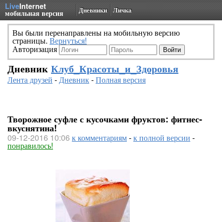
Live
Internet
Дневники
Личка
мобильная версия
Вы были перенаправлены на мобильную версию
страницы.
Вернуться!
Авторизация
Дневник
Клуб_Красоты_и_Здоровья
Лента друзей
-
Дневник
-
Полная версия
Творожное суфле с кусочками фруктов: фитнес-
вкуснятина!
09-12-2016 10:06
к комментариям
-
к полной версии
-
понравилось!