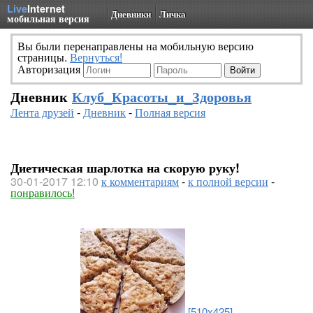
Live
Internet
Дневники
Личка
мобильная версия
Вы были перенаправлены на мобильную версию
страницы.
Вернуться!
Авторизация
Дневник
Клуб_Красоты_и_Здоровья
Лента друзей
-
Дневник
-
Полная версия
Диетическая шарлотка на скорую руку!
30-01-2017 12:10
к комментариям
-
к полной версии
-
понравилось!
[510x425]