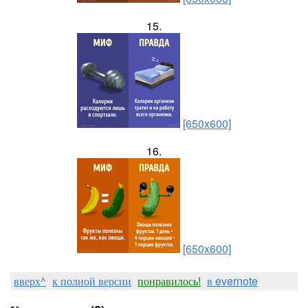
15.
[650x600]
16.
[650x600]
вверх^
к полной версии
понравилось!
в evernote